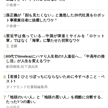
小倉健一
孫正義が「顔も見たくない」と激怒した20代社員をロボッ
ト事業責任者に抜擢したワケ
小倉健一
習近平は焦っている…中国が弾道ミサイルを「ロケット
軍」ではなく「海軍」に撃たせた切実なワケ
王 彦麟
60代でtimeleszにハマり人生初の1人遠征へ…「中高年の推
し活」が人生を変えるワケ
劇団雌猫,松下真由美
【老後】ひとりぼっちにならないために今すべきこと・ベ
スト1
ダイヤモンド社書籍編集局
「地頭のいい人」と「地頭の悪い人」を残酷に分断する、
たった1つの違い。
小川晶子