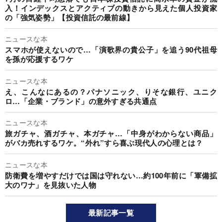
入！インデックスとアクティブの動きから見えた個人投資家
の「強気姿勢」【投資信託の最前線】
ニュースな本
スマホが使えないので…「演歌界の貴公子」を追う90代祖母
を孫が応援するワケ
ニュースな本
え、こんなにあるの？パナソニック、りそな銀行、ユニク
ロ…「企業・ブランド」の意外すぎる共通点
ニュースな本
旅ガチャ、酒ガチャ、本ガチャ…「中身がわからない商品」
がバカ売れするワケ。“外れ”すら喜ぶ現代人の心理とは？
ニュースな本
防衛費を増やすだけでは国は守れない…約100年前に「軍備拡
大のワナ」を見抜いた人物
最新記事一覧