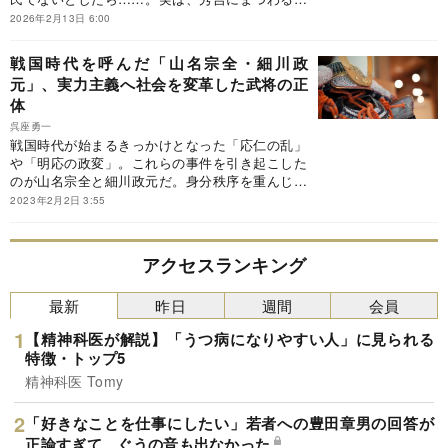
料は脚色された記述が多く、信頼に値しないもの
2026年2月13日 6:00
が少なくない。史実を丁寧に見ていくと、秀吉の
意外な出自が浮かび上がってきた。※本稿は、歴
戦国時代を呼んだ「山名宗全・細川政
史学者の呉座勇一『真説 豊臣兄弟とその一族』
元」、実力主義へ社会を変革した武将の正
（幻冬舎）の一部を抜粋・編集したものです。
体
呉座勇一
戦国時代が始まるきっかけとなった「応仁の乱」
や「明応の政変」。これらの事件を引き起こした
のが山名宗全と細川政元だ。身分秩序を重んじる
時代から、実力主義の戦国時代へと移り変わる過
2023年2月2日 3:55
渡期のキーパーソンたちはどのような価値観を持
っていたのだろうか。
アクセスランキング
最新
昨日
週間
会員
【精神科医が解説】「うつ病になりやすい人」に見られる
特徴・トップ5
精神科医 Tomy
「好きなことを仕事にしたい」若者への豊田章男の回答が
正論すぎて、ぐうの音も出なかった