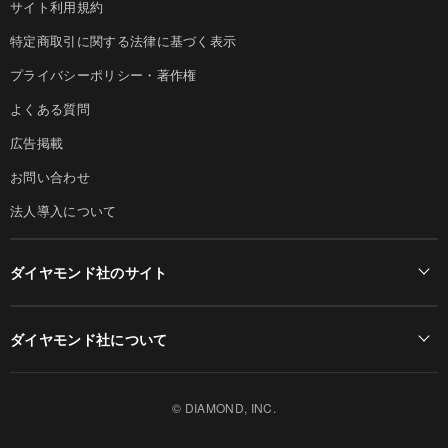
サイト利用規約
特定商取引に関する法律に基づく表示
プライバシーポリシー・著作権
よくある質問
広告掲載
お問い合わせ
法人導入について
ダイヤモンド社のサイト
Diamond Online(English)
ダイヤモンド社について
週刊ダイヤモンド
ダイヤモンド社TOP
DIAMONDハーバード・ビジネス・レビュー
© DIAMOND, INC.
会社概要
ダイヤモンドZAi（デジタル版）