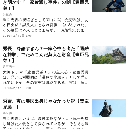
き明かす「一家皆殺し事件」の闇【豊臣兄
弟！】
呉座勇一
豊臣秀吉の後継ぎとして関白に就いた秀次は、あ
る日突然「謀反人」とされ切腹に追い込まれた。
その処罰は本人にとどまらず、一家皆殺しにまで
及んだ。秀吉最大の汚点とも言われる秀次事件だ
2026年2月15日 6:00
が、よくよく考えるとおかしな点だらけだ。謀反
にも関わらず切腹を許したのはなぜか、秀吉の死
秀長、冷酷すぎん？一家心中も出た「過酷
期が迫るなかそもそもそんなリスクを冒すの
な搾取」でためこんだ莫大な財産【豊臣兄
か……。数々の疑問を追っていくと、ある1つの
弟！】
新説が浮かび上がってきた。※本稿は、歴史学者
の呉座勇一『真説 豊臣兄弟とその一族』（幻冬
呉座勇一
舎）の一部を抜粋・編集したものです。
大河ドラマ『豊臣兄弟！』の主人公・豊臣秀長
は、兄とは対照的に「温厚な常識人」として描か
れているが、その実態は真逆である。実は、統治
を任されていた奈良で、自殺者が出るほど苛烈な
2026年2月14日 6:00
財政政策を行なっている。秀吉よりも残酷かもし
れない、秀長の真の姿とは？※本稿は、歴史学者
秀吉、実は農民出身じゃなかった説【豊臣
の呉座勇一『真説 豊臣兄弟とその一族』（幻冬
兄弟！】
舎）の一部を抜粋・編集したものです。
呉座勇一
豊臣秀吉といえば、農民出身ながら天下統一を成
し遂げた人物として愛されているが、そもそも農
民でないとしたら……。実は、秀吉にまつわる資