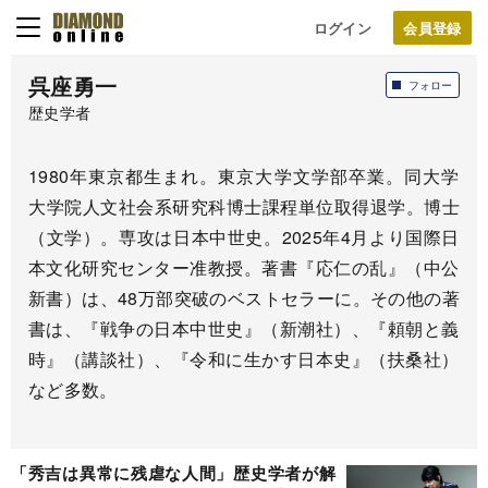
ログイン
呉座勇一
フォロー
歴史学者
1980年東京都生まれ。東京大学文学部卒業。
同大学
大学院人文社会系研究科博士課程単位取得退学。博士
（
文学）。専攻は日本中世史。
2025年4月より国際日
本文化研究センター准教授。著書『
応仁の乱』（中公
新書）は、48万部突破のベストセラーに。
その他の著
書は、『戦争の日本中世史』（新潮社）、『
頼朝と義
時』（講談社）、『令和に生かす日本史』（扶桑社）
など多数。
「秀吉は異常に残虐な人間」歴史学者が解