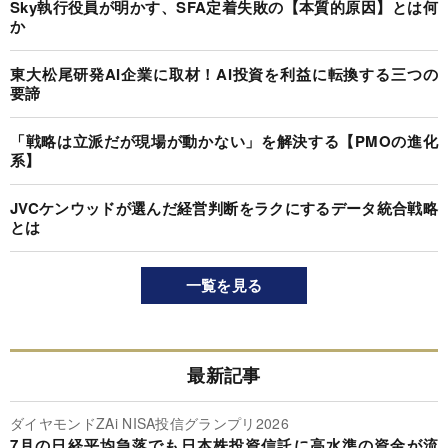
Sky執行役員が明かす、SFA定着失敗の【本質的原因】とは何
か
東大松尾研発AI企業に取材！AI投資を利益に転換する三つの
要諦
「戦略は立派だが現場が動かない」を解決する【PMOの進化
系】
JVCケンウッドが選んだ経営判断をラクにするデータ統合戦略
とは
一覧を見る
最新記事
ダイヤモンドZAi NISA投信グランプリ2026
7月の日経平均急落でも日本株投資信託に高水準の資金が流