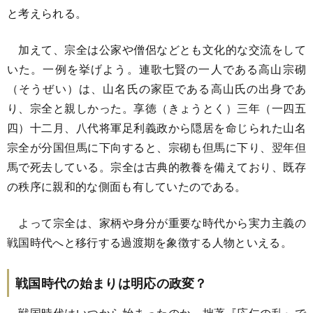
と考えられる。
加えて、宗全は公家や僧侶などとも文化的な交流をして
いた。一例を挙げよう。連歌七賢の一人である高山宗砌
（そうぜい）は、山名氏の家臣である高山氏の出身であ
り、宗全と親しかった。享徳（きょうとく）三年（一四五
四）十二月、八代将軍足利義政から隠居を命じられた山名
宗全が分国但馬に下向すると、宗砌も但馬に下り、翌年但
馬で死去している。宗全は古典的教養を備えており、既存
の秩序に親和的な側面も有していたのである。
よって宗全は、家柄や身分が重要な時代から実力主義の
戦国時代へと移行する過渡期を象徴する人物といえる。
戦国時代の始まりは明応の政変？
戦国時代はいつから始まったのか。拙著『応仁の乱』で