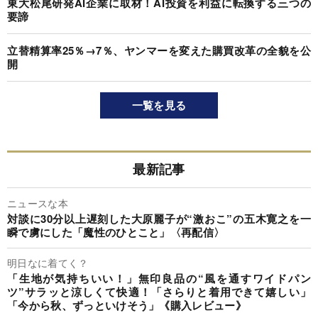
東大松尾研発AI企業に取材！AI投資を利益に転換する三つの
要諦
立替精算率25％→7％、ヤンマーを変えた購買改革の全貌を公
開
一覧を見る
最新記事
ニュースな本
対談に30分以上遅刻した大原麗子が“激おこ”の五木寛之を一
瞬で虜にした「魔性のひとこと」〈再配信〉
明日なに着てく？
「生地が気持ちいい！」無印良品の“風を通すワイドパン
ツ”サラッと涼しくて快適！「さらりと着用できて嬉しい」
「今から秋、ずっといけそう」《購入レビュー》