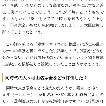
やしき武士があなたのような高貴な方と対等に話すなど過
去に例のないことでしょう。これが『時』というもので
す。あなたが『例』を捨てて『時』を知ろうとなさるな
ら、不肖宗全があなたをお助けしましょう」。大臣は押し
黙ってしまったという。
この話を載せる『塵塚（ちりづか）物語』は応仁の乱か
ら一〇〇年ほど後に成立した説話集なので、実話かどうか
分からない。ただ戦国時代の人が、宗全という人物を権威
に挑戦する横紙破りと認識していたことはうかがえよう。
同時代の人々は山名宗全をどう評価した？
同時代人は宗全をどう見たのだろうか。嘉吉（かきつ）
元年（一四四一）、室町幕府六代将軍足利義教（よしの
り）（足利義政の父）が赤松満祐（みつすけ）に暗殺され