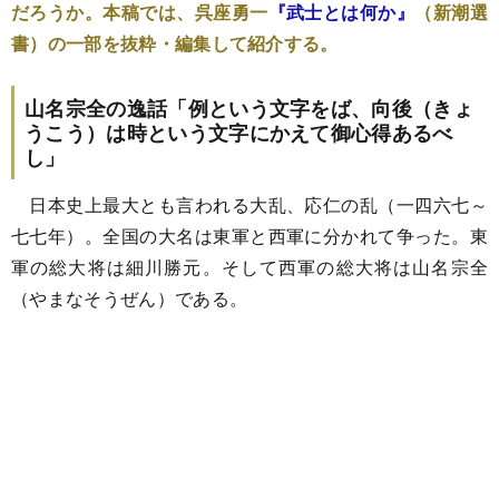
だろうか。本稿では、呉座勇一
『武士とは何か』
（新潮選
書）の一部を抜粋・編集して紹介する。
山名宗全の逸話「例という文字をば、向後（きょ
うこう）は時という文字にかえて御心得あるべ
し」
日本史上最大とも言われる大乱、応仁の乱（一四六七～
七七年）。全国の大名は東軍と西軍に分かれて争った。東
軍の総大将は細川勝元。そして西軍の総大将は山名宗全
（やまなそうぜん）である。