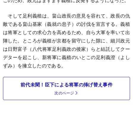
このため、政元はますます義稙に反発するようになった。
そして足利義稙は、畠山政長の意見を容れて、政長の仇
敵である畠山基家（義就の息子）の討伐を宣言する。義稙
は将軍としての求心力を高めるため、自ら大軍を率いて出
陣した。ところが義稙が京都を留守にした隙に、細川政元
は日野富子（八代将軍足利義政の後家）らと結託してクー
デターを起こし、新将軍に義稙のいとこの足利義澄（よし
ずみ）を擁立したのである。
前代未聞！臣下による将軍の挿げ替え事件
次のページ