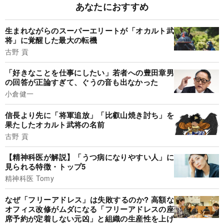
あなたにおすすめ
生まれながらのスーパーエリートが「オカルト武
将」に覚醒した最大の転機
古野 貢
「好きなことを仕事にしたい」若者への豊田章男
の回答が正論すぎて、ぐうの音も出なかった
小倉健一
信長より先に「将軍追放」「比叡山焼き討ち」を
果たしたオカルト武将の名前
古野 貢
【精神科医が解説】「うつ病になりやすい人」に
見られる特徴・トップ5
精神科医 Tomy
なぜ「フリーアドレス」は失敗するのか? 高額な
オフィス改修がムダになる「フリーアドレスの座
席予約が定着しない元凶」と組織の生産性を上げ