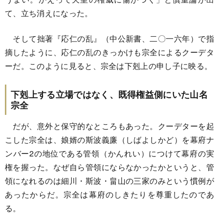
て、立ち消えになった。
そして拙著『応仁の乱』（中公新書、二〇一六年）で指
摘したように、応仁の乱のきっかけも宗全によるクーデタ
ーだ。このように見ると、宗全は下剋上の申し子に映る。
下剋上する立場ではなく、既得権益側にいた山名
宗全
だが、意外と保守的なところもあった。クーデターを起
こした宗全は、娘婿の斯波義廉（しばよしかど）を幕府ナ
ンバー2の地位である管領（かんれい）につけて幕府の実
権を握った。なぜ自ら管領にならなかったかというと、管
領になれるのは細川・斯波・畠山の三家のみという慣例が
あったからだ。宗全は幕府のしきたりを尊重したのであ
る。