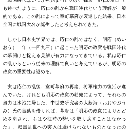
も述べたように、応仁の乱から戦国時代という理解が一般
的である。この乱によって室町幕府が衰退した結果、日本
全国に戦国大名が誕生したと考えられてきた。
しかし日本史学界では、応仁の乱ではなく、明応（めい
おう）二年（一四九三）に起こった明応の政変を戦国時代
の幕開けと捉える見解が有力になってきている。私は応仁
の乱からという従来の理解で良いと考えているが、明応の
政変の重要性は認める。
実は応仁の乱後、室町幕府の再建、将軍権力の復活が進
んでいた。けれども明応の政変の勃発によって、それらの
努力は水泡に帰した。中世史研究者の大薮海（おおやぶう
み）氏の言葉を借りれば、幕府は「明応の政変によりとど
めを刺され、もはや往時の勢いを取り戻すことはなかっ
た」。戦国乱世への突入は避けられないものとなったの