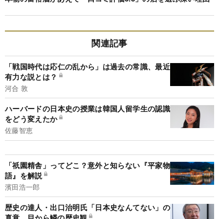
関連記事
「戦国時代は応仁の乱から」は過去の常識、最近
有力な説とは？
河合 敦
ハーバードの日本史の授業は韓国人留学生の認識
をどう変えたか
佐藤智恵
「祇園精舎」ってどこ？意外と知らない『平家物
語』を解説
濱田浩一郎
歴史の達人・出口治明氏「日本史なんてない」の
真意、目から鱗の歴史観