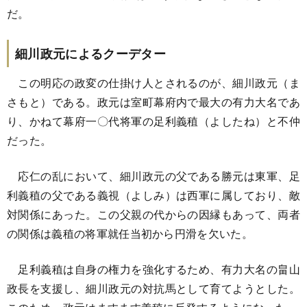
だ。
細川政元によるクーデター
この明応の政変の仕掛け人とされるのが、細川政元（ま
さもと）である。政元は室町幕府内で最大の有力大名であ
り、かねて幕府一〇代将軍の足利義稙（よしたね）と不仲
だった。
応仁の乱において、細川政元の父である勝元は東軍、足
利義稙の父である義視（よしみ）は西軍に属しており、敵
対関係にあった。この父親の代からの因縁もあって、両者
の関係は義稙の将軍就任当初から円滑を欠いた。
足利義稙は自身の権力を強化するため、有力大名の畠山
政長を支援し、細川政元の対抗馬として育てようとした。