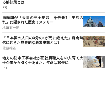
る解決策とは
PR
源頼朝が「天皇の完全犯罪」を告発?「平治の
乱」に隠された歴史ミステリー
桃崎有一郎
「日本国の人口の3分の1が死に絶えた」鎌倉時
代に起きた歴史的な異常事態とは?
佐藤雄基
地方の防水工事会社が正社員職人を60人育て大
手企業から引く手あまた。年商は30倍に
PR