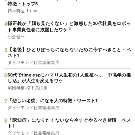
特徴・トップ5
精神科医 Tomy
孫正義が「顔も見たくない」と激怒した20代社員をロボッ
ト事業責任者に抜擢したワケ
小倉健一
【老後】ひとりぼっちにならないために今すべきこと・ベ
スト1
ダイヤモンド社書籍編集局
60代でtimeleszにハマり人生初の1人遠征へ…「中高年の推
し活」が人生を変えるワケ
劇団雌猫,松下真由美
「悲しい老後」になる人の特徴・ワースト1
ダイヤモンド社書籍編集局
「認知症」になりたくないなら今すぐやるべき習慣・ベス
ト1
ダイヤモンド社書籍編集局