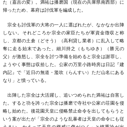
た（嘉吉の変）。満祐は播磨国（現在の兵庫県南西部）に
帰ったため、幕府は討伐軍を編成した。
宗全も討伐軍の大将の一人に選ばれたが、なかなか出陣
しない。それどころか宗全の家臣たちが軍資金徴収と称
し、京都の土倉（どそう）（高利貸し業者）に乱入して略
奪に走る始末であった。細川持之（もちゆき）（勝元の
父）が激怒し、宗全を討つ準備を始めると宗全は謝罪し、
ようやく事態は収拾した。公家の万里小路時房は日記『建
内記』で「近日の無道・濫吹（らんすい）ただ山名にある
なり」と憤っている。
出陣した宗全は大活躍し、追いつめられた満祐は自害し
た。すると功を誇った宗全は播磨で寺社や公家の荘園を侵
略し始めた。後花園天皇に侵略禁止命令を出してもらうと
いう案が出たが「宗全のような乱暴者は天皇の命令にも従
うまい。かえって天皇の権威に傷がつく」と慎重論が出