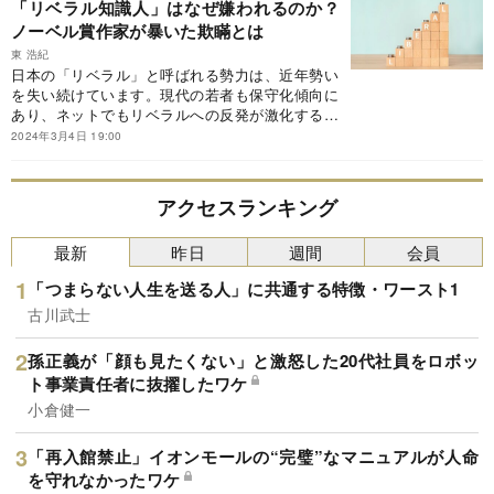
「リベラル知識人」はなぜ嫌われるのか？
皇をどう見ているのか。
ノーベル賞作家が暴いた欺瞞とは
東 浩紀
日本の「リベラル」と呼ばれる勢力は、近年勢い
を失い続けています。現代の若者も保守化傾向に
あり、ネットでもリベラルへの反発が激化するば
かりです。なぜリベラルだけが苦境に陥るのか、
2024年3月4日 19:00
日本の保守とリベラルの対立の実態から、リベラ
ル勢力の問題を探ります。
アクセスランキング
最新
昨日
週間
会員
「つまらない人生を送る人」に共通する特徴・ワースト1
古川武士
孫正義が「顔も見たくない」と激怒した20代社員をロボッ
ト事業責任者に抜擢したワケ
小倉健一
「再入館禁止」イオンモールの“完璧”なマニュアルが人命
を守れなかったワケ