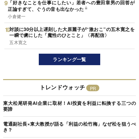
「好きなことを仕事にしたい」若者への豊田章男の回答が
正論すぎて、ぐうの音も出なかった
小倉健一
対談に30分以上遅刻した大原麗子が“激おこ”の五木寛之を
一瞬で虜にした「魔性のひとこと」〈再配信〉
五木寛之
ランキング一覧
トレンドウォッチ
東大松尾研発AI企業に取材！AI投資を利益に転換する三つの
要諦
電通副社長×東大教授が語る「利益の松竹梅」なぜ松を狙うべ
き？