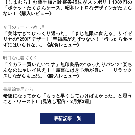
【しまむら】お薬手帳と診察券45枚がスッポリ！1089円の
「ポケットたくさんケース」昭和レトロなデザインがたまら
ない！《購入レビュー》
今日のリーマンめし!!
「美味すぎてひっくり返った」「まじ無限に食える」サイゼ
リヤの“250円デザート”幸福感がえげつない！「行ったら食べ
ずにはいられない」《実食レビュー》
明日なに着てく？
「全カラー買いたいです」無印良品の“ゆったりパンツ”楽ち
んなのにキレイ見え！「最高にはき心地が良い」「リラック
スしながらも上品」《購入レビュー》
書籍編集局から
老後になってから「もっと早くしておけばよかった」と思う
こと・ワースト1［見逃し配信・8月第2週］
最新記事一覧