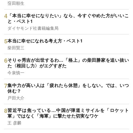
窪田順生
「本当に幸せになりたい」なら、今すぐやめた方がいいこ
と・ベスト1
ダイヤモンド社書籍編集局
本当に幸せになれる考え方・ベスト1
柴田賢三
そりゃ秀吉が出世するわ…「格上」の柴田勝家を追い抜い
た〈根回し力〉がエグすぎた
今泉慎一
集中力が高い人は「疲れたら休憩」をしない。では、いつ
休む？
戸田大介
習近平は焦っている…中国が弾道ミサイルを「ロケット
軍」ではなく「海軍」に撃たせた切実なワケ
王 彦麟