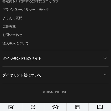
特定商取引に関する法律に基づく表示
プライバシーポリシー・著作権
よくある質問
広告掲載
お問い合わせ
法人導入について
ダイヤモンド社のサイト
Diamond Online(English)
ダイヤモンド社について
週刊ダイヤモンド
ダイヤモンド社TOP
DIAMONDハーバード・ビジネス・レビュー
© DIAMOND, INC.
会社概要
ダイヤモンドZAi（デジタル版）
採用情報
書籍オンライン