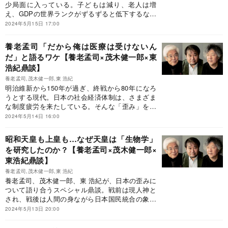
少局面に入っている。子どもは減り、老人は増
え、GDPの世界ランクがずるずると低下するなか
で、しかし天災だけは定期的にやってくる。次の
2024年5月15日 17:00
大地震が人口密集地を直撃したとき、日本はどう
生き残ればいいのか。現代日本が誇る三賢である
養老孟司「だから俺は医療は受けないん
養老孟司、茂木健一郎、東浩紀が、議論を交わし
だ」と語るワケ【養老孟司×茂木健一郎×東
た。
浩紀鼎談】
養老孟司,茂木健一郎,東 浩紀
明治維新から150年が過ぎ、終戦から80年になろ
うとする現代。日本の社会経済体制は、さまざま
な制度疲労を来たしている。そんな「歪み」を、
養老孟司、茂木健一郎、東浩紀が、徹底的に語り
2024年5月14日 16:00
尽くした。今回のテーマは、科学の客観性を軽視
し、政治的正しさを掲げて突っ走る社会の危うさ
昭和天皇も上皇も…なぜ天皇は「生物学」
だ。
を研究したのか？【養老孟司×茂木健一郎×
東浩紀鼎談】
養老孟司,茂木健一郎,東 浩紀
養老孟司、茂木健一郎、東 浩紀が、日本の歪みに
ついて語り合うスペシャル鼎談。戦前は現人神と
され、戦後は人間の身ながら日本国民統合の象徴
として生きた昭和天皇は、その戦争責任とともに
2024年5月13日 20:00
左右の論者で評価が分かれるところ。昭和12年に
生まれ、上皇陛下と同世代の養老先生は、昭和天