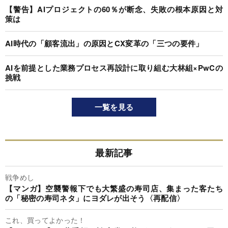
【警告】AIプロジェクトの60％が断念、失敗の根本原因と対
策は
AI時代の「顧客流出」の原因とCX変革の「三つの要件」
AIを前提とした業務プロセス再設計に取り組む大林組×PwCの
挑戦
一覧を見る
最新記事
戦争めし
【マンガ】空襲警報下でも大繁盛の寿司店、集まった客たち
の「秘密の寿司ネタ」にヨダレが出そう〈再配信〉
これ、買ってよかった！