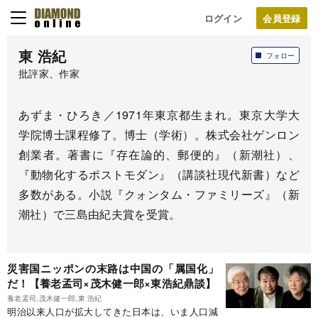
ログイン
東 浩紀
フォロー
批評家、作家
あずま・ひろき／1971年東京都生まれ。東京大学大
学院博士課程修了。博士（学術）。株式会社ゲンロン
創業者。著書に『存在論的、郵便的』（新潮社）、
『動物化するポストモダン』（講談社現代新書）など
多数がある。小説『クォンタム・ファミリーズ』（新
潮社）で三島由紀夫賞を受賞。
災害国ニッポンの末路は中国の「属国化」
だ！【養老孟司×茂木健一郎×東浩紀鼎談】
養老孟司,茂木健一郎,東 浩紀
明治以来人口が拡大してきた日本は、いま人口減