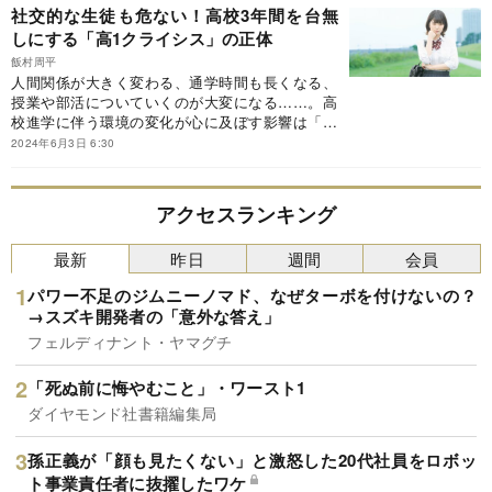
理学者が、子どもたちの心をつまずかせるかもし
社交的な生徒も危ない！高校3年間を台無
れない要因を探った。本稿は、飯村周平『高校進
しにする「高1クライシス」の正体
学でつまずいたら 「高1クライシス」を乗り越え
る』（筑摩書房）の一部を抜粋・編集したもので
飯村周平
人間関係が大きく変わる、通学時間も長くなる、
す。
授業や部活についていくのが大変になる……。高
校進学に伴う環境の変化が心に及ぼす影響は「高
1クライシス」と呼ばれている。学習や生活面で
2024年6月3日 6:30
の変化に適応できず、心の不調を起こしてしまう
新入生は決して少なくないのだ。発達心理学者
が、新生活で起こる可能性がある「心のつまず
アクセスランキング
き」を丁寧に解説していく。本稿は、飯村周平
『高校進学でつまずいたら 「高1クライシス」を
最新
昨日
週間
会員
乗り越える』（筑摩書房）の一部を抜粋・編集し
たものです。
パワー不足のジムニーノマド、なぜターボを付けないの？
→スズキ開発者の「意外な答え」
フェルディナント・ヤマグチ
「死ぬ前に悔やむこと」・ワースト1
ダイヤモンド社書籍編集局
孫正義が「顔も見たくない」と激怒した20代社員をロボッ
ト事業責任者に抜擢したワケ