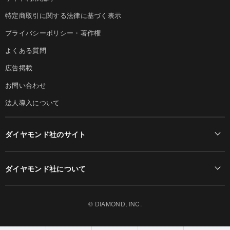
特定商取引に関する法律に基づく表示
プライバシーポリシー・著作権
よくある質問
広告掲載
お問い合わせ
法人導入について
ダイヤモンド社のサイト
Diamond Online(English)
ダイヤモンド社について
週刊ダイヤモンド
ダイヤモンド社TOP
DIAMONDハーバード・ビジネス・レビュー
© DIAMOND, INC.
会社概要
ダイヤモンドZAi（デジタル版）
採用情報
書籍オンライン