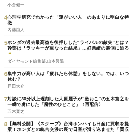
小倉健一
心理学研究でわかった「運がいい人」のあまりに明白な特
徴
内藤誼人
ホンダの過去最高益を後押しした“ライバルの敵失”とは？
幹部は「ラッキーが重なった結果」…好業績の裏側に迫る
ダイヤモンド編集部,山本興陽
集中力が高い人は「疲れたら休憩」をしない。では、いつ
休む？
戸田大介
対談に30分以上遅刻した大原麗子が“激おこ”の五木寛之を
一瞬で虜にした「魔性のひとこと」〈再配信〉
五木寛之
【無料公開】《スクープ》台湾ホンハイも日産に買収を提
案！ホンダとの統合交渉の裏で日産が滑り込ませた「買収