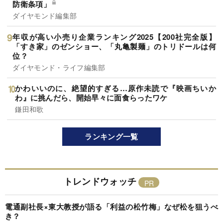
防衛条項」
ダイヤモンド編集部
年収が高い小売り企業ランキング2025【200社完全版】
「すき家」のゼンショー、「丸亀製麺」のトリドールは何
位？
ダイヤモンド・ライフ編集部
かわいいのに、絶望的すぎる…原作未読で『映画ちいか
わ』に挑んだら、開始早々に面食らったワケ
鎌田和歌
ランキング一覧
トレンドウォッチ
電通副社長×東大教授が語る「利益の松竹梅」なぜ松を狙うべ
き？