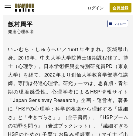
ログイン
飯村周平
フォロー
発達心理学者
いいむら・しゅうへい／1991年生まれ。茨城県出
身。2019年、中央大学大学院博士後期課程修了。博
士（心理学）。日本学術振興会特別研究員PD（東京
大学）を経て、2022年より創価大学教育学部専任講
師。専門は発達心理学。研究テーマは、思春期・青年
期の環境感受性。心理学者によるHSP情報サイト
「Japan Sensitivity Research」企画・運営者。著書
に『HSPの心理学：科学的根拠から理解する「繊細
さ」と「生きづらさ」』（金子書房）、『HSPブーム
の功罪を問う』（岩波ブックレット）、『繊細すぎる
HSPのための 子育てお悩み相談室』（マイナビ出