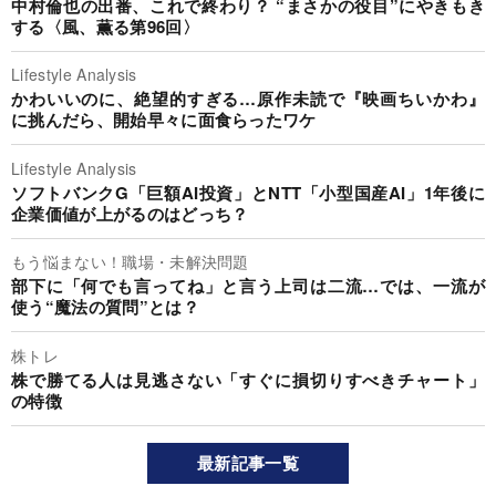
中村倫也の出番、これで終わり？ “まさかの役目”にやきもき
する〈風、薫る第96回〉
Lifestyle Analysis
かわいいのに、絶望的すぎる…原作未読で『映画ちいかわ』
に挑んだら、開始早々に面食らったワケ
Lifestyle Analysis
ソフトバンクG「巨額AI投資」とNTT「小型国産AI」1年後に
企業価値が上がるのはどっち？
もう悩まない！職場・未解決問題
部下に「何でも言ってね」と言う上司は二流…では、一流が
使う“魔法の質問”とは？
株トレ
株で勝てる人は見逃さない「すぐに損切りすべきチャート」
の特徴
最新記事一覧