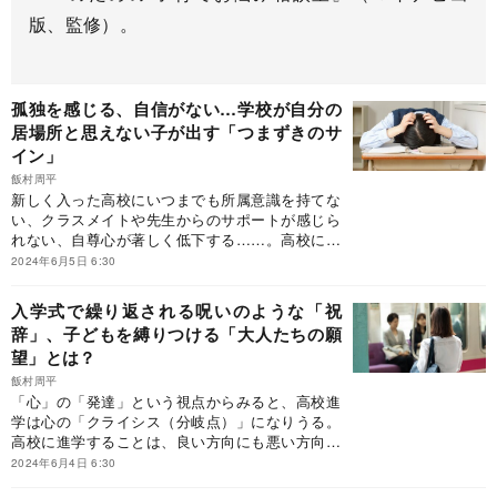
版、監修）。
孤独を感じる、自信がない…学校が自分の
居場所と思えない子が出す「つまずきのサ
イン」
飯村周平
新しく入った高校にいつまでも所属意識を持てな
い、クラスメイトや先生からのサポートが感じら
れない、自尊心が著しく低下する……。高校に入
学して2カ月ほど経っても子どもたちがこのよう
2024年6月5日 6:30
な心境でいるなら、それは「つまずきのサイン」
だという。本稿は、飯村周平『高校進学でつまず
入学式で繰り返される呪いのような「祝
いたら 「高1クライシス」を乗り越える』（筑摩
辞」、子どもを縛りつける「大人たちの願
書房）の一部を抜粋・編集したものです。
望」とは？
飯村周平
「心」の「発達」という視点からみると、高校進
学は心の「クライシス（分岐点）」になりうる。
高校に進学することは、良い方向にも悪い方向に
も心が変化するきっかけになる出来事であり、そ
2024年6月4日 6:30
れ自体は良いものでも悪いものでもない。発達心