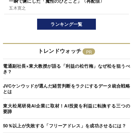
一瞬で虜にした「魔性のひとこと」〈再配信〉
五木寛之
ランキング一覧
トレンドウォッチ
電通副社長×東大教授が語る「利益の松竹梅」なぜ松を狙うべ
き？
JVCケンウッドが選んだ経営判断をラクにするデータ統合戦略
とは
東大松尾研発AI企業に取材！AI投資を利益に転換する三つの
要諦
50％以上が失敗する「フリーアドレス」を成功させるには？