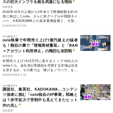
スの巨大インフラを創る武器になる理由
松田晋吾
2022年12月の上場から3年余りで時価総額を約10
倍に伸ばしたnote。さらに米グーグルや韓国ネイ
バー、KADOKAWAとの資本業務提携と、大型ア
ライアンスが相次ぐ。生成AIの台頭がメディア産
2026年5月7日 4:55
業の収益モデルを根底から揺さぶる中、noteはク
リエイターへの対価還元の仕組み作りにも奔走す
note解剖＃7
る。「ネット上の本拠地」というコンセプトを掲
note執筆で年間売り上げ1億円超えの猛者
げ、個人から大企業、官公庁まであらゆる発信者
も！熱狂の裏で「情報商材蔓延」と「BAN
の基盤を目指す同社の加藤貞顕代表取締役CEO
＝アカウント利用停止」の熾烈な攻防戦
に、編集者の知見が切り拓くメディアの生存戦略
松田晋吾
を聞いた。
年間売り上げ1515万円に達するトップ1000人の
noterたち。会社員が実践知を売買する市場は活況
を呈するが、その裏では「稼げるノウハウ」をう
たい欲をあおる不透明なコンテンツがまん延して
2026年5月6日 4:45
いる。有名アカウントが突如停止されるなど、運
営側と「情報商材屋」のいたちごっこが続く中、
note解剖＃6
情報の質を担保できなければプラットフォームの
講談社、集英社、KADOKAWA…コンテン
信頼は砂上の楼閣と化す。
ツ強者に挑む「note独自のIP事業」戦略と
は？赤字拡大で苦戦中も見えてきたヒット
作の兆し
松田晋吾