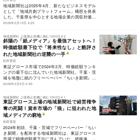
地域新聞社は2025年4月、新たなビジネスモデル
として「地域共創プラットフォーム」構想を発表
した。千葉県を中心とする地場企業の買収対価と
して自社株を交付し、非上場企業のオーナーに
2026年2月10日 4:25
「上場株の流動性」を提供するスキームだ。地域
密着型メディアとして築いたネットワークと上場
地域新聞社 上場廃止危機に挑む1000日＃2
地位を掛け合わせた点が注目を集め、千葉銀行や
斜陽の「紙メディア」を最強アセットへ！
福岡市との連携など全国的な広がりを見せる。し
時価総額最下位で「将来性なし」と酷評さ
かし、26年8月の上場維持期限が迫る中、案件の
れた地域新聞社の逆襲の一手
進捗遅れやウルフパック問題の影が投資家の期待
松田晋吾
に冷や水を浴びせた。地域の事業承継問題も解決
東証グロース市場で2024年2月、時価総額ランキ
し得る挑戦は、時価総額40億円への突破口となる
ングの最下位に沈んでいた地域新聞社。千葉・茨
か。その取り組みに迫る。
城を地盤に紙のフリーペーパー『ちいき新聞』を
配布するビジネスモデルは、投資家から見放され
2026年2月3日 4:50
ていた。しかし新たに就任した細谷佳津年社長
は、毎週174万世帯に届く物流網と地域との接点
地域新聞社 上場廃止危機に挑む1000日＃1
を、最強の「アセット（資産）」と再定義。M＆
東証グロース上場の地域新聞社で経営権争
Aや生成AI関連など新規事業を次々と打ち出し、
奪の死闘！資本市場の「狼」に狙われた地
時価総額は1年で約4倍の30億円まで押し上げた。
域メディアの窮地
上場維持基準である時価総額40億円の期限まで残
松田晋吾
りわずか。紙メディアの逆襲、その勝算に迫る。
2024年初頭、千葉・茨城でフリーペーパー「ちい
き新聞」を配布する地域新聞社は、東証グロース
市場で時価総額最下位に沈んでいた。紙媒体、し