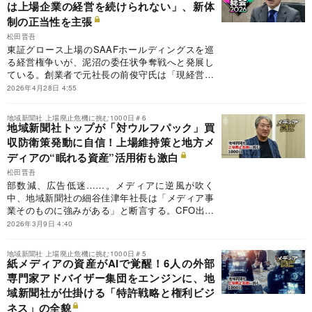
noteは新たな情報インフラとして定着するのか、
は上場企業の経営を続けられない」、新体
それとも歴史の波に消える一過性の熱狂にすぎな
制の正当性を主張
いのか――。メディア興亡の最前線を追う。
松田晋吾
東証グロース上場のSAAFホールディングスを巡
る経営権争いが、泥沼の委任状争奪戦へと発展し
ている。創業者で元社長の前俊守氏は「現経営陣
に会社を乗っ取られた」と主張。これに対し現体
2026年4月28日 4:55
制を率いる左奈田直幸社長が取材に応じ、「コン
プライアンス意識が欠けていると、創業者でも上
地域新聞社 上場廃止危機に挑む1000日＃6
場企業の経営を続けることは難しい」と反論し
地域新聞社トップが「対ウルフパック」買
た。不透明な投資家グループによる「ウルフパッ
収防衛策発動に自信！上場維持策と地方メ
ク戦術」の実態を激白し、新体制の正当性を強調
ディアの“眠れる資産”活用術も激白
した。
松田晋吾
部数減、広告低迷……。メディアに逆風が吹く
中、地域新聞社の細谷佳津年社長は「メディア事
業そのものに強みがある」と断言する。CFO出身
の投資家視点で見抜いた、紙媒体が長年培ってき
2026年3月9日 4:40
た物流網や読者データの真価とは。ウルフパック
との攻防という激流の中にありながら、メディア
地域新聞社 上場廃止危機に挑む1000日＃5
の持つ潜在的なアセットをいかに再定義し、新た
紙メディアの資産がAIで覚醒！6人の外部
なビジネスへとつなげられるのか。細谷社長に聞
専門家アドバイザー集団をエンジンに、地
いた。
域新聞社が仕掛ける「特許戦略と権利ビジ
ネス」の全貌