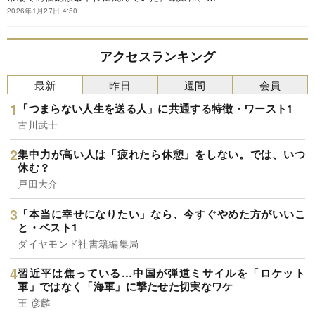
かも地域限定。投資家の目に、このビジネスモデ
2026年1月27日 4:50
ルは将来性を欠くものと映っていた。24年2月に
社長に就任した細谷佳津年氏は、経営戦略を大き
く転換し上場維持基準の時価総額40億円達成を目
アクセスランキング
指す。その期限は、26年8月。就任から期限まで
約1000日のカウントダウンが始まった。一方、水
最新
昨日
週間
会員
面下では同社の経営権奪取を狙い、複数の投資家
がひそかに株式を買い進めていた――。紙の地域
「つまらない人生を送る人」に共通する特徴・ワースト1
メディアは経営を立て直し、上場を守り抜けるの
か。地域新聞社の1000日に密着する。
古川武士
集中力が高い人は「疲れたら休憩」をしない。では、いつ
休む？
戸田大介
「本当に幸せになりたい」なら、今すぐやめた方がいいこ
と・ベスト1
ダイヤモンド社書籍編集局
習近平は焦っている…中国が弾道ミサイルを「ロケット
軍」ではなく「海軍」に撃たせた切実なワケ
王 彦麟