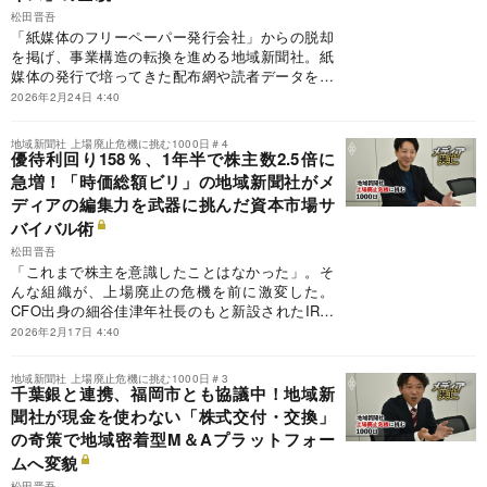
松田晋吾
「紙媒体のフリーペーパー発行会社」からの脱却
を掲げ、事業構造の転換を進める地域新聞社。紙
媒体の発行で培ってきた配布網や読者データをア
セット（資産）と位置付け、M＆Aや生成AI関連
2026年2月24日 4:40
など、従来とは異なる新規事業を次々と打ち出し
ている。もっとも、こうした分野はいずれも社内
地域新聞社 上場廃止危機に挑む1000日＃4
に前例がなく、ノウハウも乏しい。そこで同社が
優待利回り158％、1年半で株主数2.5倍に
選んだのが、外部の専門知見を経営に組み込む戦
急増！「時価総額ビリ」の地域新聞社がメ
略だ。リスク管理、生成AI、マーケティングな
ディアの編集力を武器に挑んだ資本市場サ
ど、ビジネスの第一線で活躍する6人の専門家で
バイバル術
構成するアドバイザリーボードを設置し、新規事
業推進のエンジンとして活用している。
松田晋吾
「これまで株主を意識したことはなかった」。そ
んな組織が、上場廃止の危機を前に激変した。
CFO出身の細谷佳津年社長のもと新設されたIR部
署は、メディア企業ならではの編集力を武器に、
2026年2月17日 4:40
投資家との対話を開始。投稿サイト「note」での
本音の発信や、驚異の利回り158％をたたき出す
地域新聞社 上場廃止危機に挑む1000日＃3
破格の株主優待をテコに、株主数は1年半で2.5倍
千葉銀と連携、福岡市とも協議中！地域新
に急増した。地元の愛読者を「株主」に変え、時
聞社が現金を使わない「株式交付・交換」
価総額40億円への突破口を開く――。知られざる
の奇策で地域密着型M＆Aプラットフォー
「伝えるプロ」たちの資本市場サバイバル術を明
ムへ変貌
らかにする。
松田晋吾