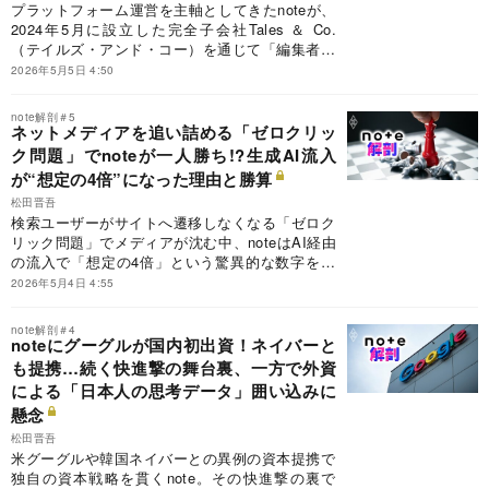
プラットフォーム運営を主軸としてきたnoteが、
2024年5月に設立した完全子会社Tales ＆ Co.
（テイルズ・アンド・コー）を通じて「編集者機
能」を持ち、クリエイターの発掘からメディア展
2026年5月5日 4:50
開までを担うIP（知的財産権）事業へと踏み出し
た。それは出版社など既存メディアの競合となり
note解剖＃5
得ることを意味する。コンテンツ強者がひしめく
ネットメディアを追い詰める「ゼロクリッ
中で、後発となるビジネスでいかに勝ち筋を見い
ク問題」でnoteが一人勝ち!?生成AI流入
だすのか。その真価が問われている。
が“想定の4倍”になった理由と勝算
松田晋吾
検索ユーザーがサイトへ遷移しなくなる「ゼロク
リック問題」でメディアが沈む中、noteはAI経由
の流入で「想定の4倍」という驚異的な数字をた
たき出した。加藤貞顕CEO（最高経営責任者）が
2026年5月4日 4:55
東京大学の松尾・岩澤研究室（松尾研）で学んだ
AI戦略が結実した格好だが、アルゴリズムという
note解剖＃4
ブラックボックスに依存する構造は、常に「はし
noteにグーグルが国内初出資！ネイバーと
ごを外される」リスクと隣り合わせだ。業界を主
も提携…続く快進撃の舞台裏、一方で外資
導する対価還元プロジェクトの勝算を問う。
による「日本人の思考データ」囲い込みに
懸念
松田晋吾
米グーグルや韓国ネイバーとの異例の資本提携で
独自の資本戦略を貫くnote。その快進撃の裏で