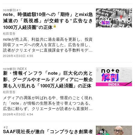
デルが多くの書き手に受け入れられる一方、実際
に収益を得られたユーザーは全体の数パーセント
note解剖＃1
にすぎない。プラットフォームとして「誰もが稼
note、時価総額10倍への「期待」とmixi急
げる場」であり続けるための治安維持と仕組み作
減速の「既視感」が交錯する“広告なき
りの葛藤が続いている。
1000万人経済圏”の正体
松田晋吾
noteが売上高、利益共に過去最高を更新し、投資
回収フェーズへの突入を宣言した。広告を排し、
読者がクリエイターに直接課金する手数料モデル
で「情報のインフラ」を標榜するが、市場が危惧
2026年4月30日 4:55
するのはかつての覇者、mixiがたどった急減速の
再来だ。X（旧Twitter）の長文参入など競合の影
note解剖 INDEX
が差す中、note経営陣が描く「ストック型ビジネ
新・情報インフラ「note」巨大化の光と
ス」の持続性を検証する。
影、グーグルやオールドメディアに一般企
業も入り乱れる「1000万人経済圏」の正体
松田晋吾
メディアの凋落が叫ばれる中、彗星のごとく現れ
た「note」が情報の生態系を塗り替えつつある。
広告に頼らず、クリエーターが読者から直接対価
を得る独自のモデルは、大手企業や省庁までもが
2026年4月30日 4:54
参入する巨大インフラへと膨張している。しか
し、その快進撃の裏には、参入障壁の低さや肥大
＃2
化に伴う質の低下といったアキレス腱も潜む。
SAAF現社長が激白「コンプラなき創業者