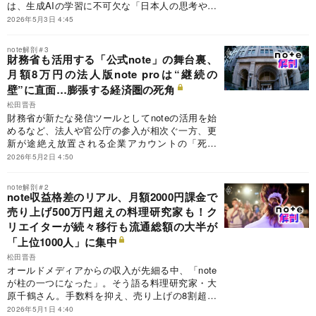
は、生成AIの学習に不可欠な「日本人の思考や経
験」という膨大なデータが外資ビッグテックに相
2026年5月3日 4:45
対的に安価な対価で開放されることへの懸念が強
く、日本の知財利権を空洞化させかねない「デー
note解剖＃3
タ争奪戦」のリスクも浮かび上がる。
財務省も活用する「公式note」の舞台裏、
月額8万円の法人版note proは“継続の
壁”に直面…膨張する経済圏の死角
松田晋吾
財務省が新たな発信ツールとしてnoteの活用を始
めるなど、法人や官公庁の参入が相次ぐ一方、更
新が途絶え放置される企業アカウントの「死屍
累々」とした現状も浮かび上がっており、月額8
2026年5月2日 4:50
万円の「note pro」の導入をためらう企業も多
い。博報堂など大手広告代理店も参入し拡大を続
note解剖＃2
ける「note経済圏」は、単なる一過性の流行を超
note収益格差のリアル、月額2000円課金で
えて持続可能なビジネスインフラとして定着でき
売り上げ500万円超えの料理研究家も！ク
るのか、その真価が問われている。
リエイターが続々移行も流通総額の大半が
「上位1000人」に集中
松田晋吾
オールドメディアからの収入が先細る中、「note
が柱の一つになった」。そう語る料理研究家・大
原千鶴さん。手数料を抑え、売り上げの8割超を
還元する「クリエイターファースト」のnoteのモ
2026年5月1日 4:40