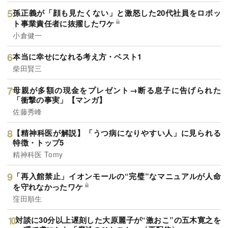
孫正義が「顔も見たくない」と激怒した20代社員をロボッ
ト事業責任者に抜擢したワケ
小倉健一
本当に幸せになれる考え方・ベスト1
柴田賢三
母親が多額の現金をプレゼント→断る息子に告げられた
「衝撃の事実」【マンガ】
佐藤秀峰
【精神科医が解説】「うつ病になりやすい人」に見られる
特徴・トップ5
精神科医 Tomy
「再入館禁止」イオンモールの“完璧”なマニュアルが人命
を守れなかったワケ
窪田順生
対談に30分以上遅刻した大原麗子が“激おこ”の五木寛之を