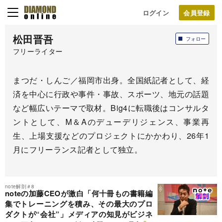
ログイン
松田晋吾
フォロー
フリーライター
まつだ・しんご／福岡市出身。全国紙記者として、経
済を中心に行政や事件・事故、スポーツ、地元の話題
など幅広いテーマで取材。Big4に転職後はコンサルタ
ントとして、M＆Aのデューデリジェンス、事業再
生、上場支援などのプロジェクトにかかわり、26年1
月にフリーランス記者として独立。
note解剖＃8
noteの加藤CEOが激白「何十冊もの書籍編
集でトレーニングを積み、その最大のプロ
ダクトが“会社”」メディアの知見がビジネ