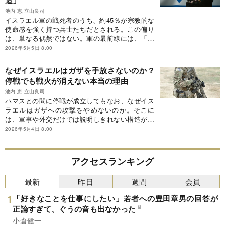
造」
池内 恵,立山良司
イスラエル軍の戦死者のうち、約45％が宗教的な
使命感を強く持つ兵士たちだとされる。この偏り
は、単なる偶然ではない。軍の最前線には、「約
束の地」を取り戻すことを自らの役割と考える
2026年5月5日 8:00
人々が集まりつつある。そうした価値観は、戦い
方だけでなく、国家の判断にも影響を及ぼしてい
なぜイスラエルはガザを手放さないのか？
る。なぜイスラエルはガザから撤退できないの
停戦でも戦火が消えない本当の理由
か。※本稿は、イスラーム研究者の池内 恵編著
『「世界を動かす宗教」講義』（PHP研究所）の
池内 恵,立山良司
ハマスとの間に停戦が成立してもなお、なぜイス
うち、国際政治学者・立山良司氏による執筆部分
ラエルはガザへの攻撃をやめないのか。そこに
の一部を抜粋・編集したものです。
は、軍事や外交だけでは説明しきれない構造があ
る。「約束の地」という思想がどのように国家と
2026年5月4日 8:00
社会を動かし、ガザ戦争の長期化をもたらしてい
るのか、その背景を読み解く。※本稿は、イスラ
ーム研究者の池内 恵編著『「世界を動かす宗教」
アクセスランキング
講義』（PHP研究所）のうち、国際政治学者・立
山良司氏による執筆部分の一部を抜粋・編集した
最新
昨日
週間
会員
ものです。
「好きなことを仕事にしたい」若者への豊田章男の回答が
正論すぎて、ぐうの音も出なかった
小倉健一