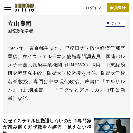
ログイン
立山良司
フォロー
国際政治学者
1947年、東京都生まれ。早稲田大学政治経済学部卒
業後、在イスラエル日本大使館専門調査員、国連パレ
スチナ難民救済事業機関（UNRWA）職員、中東経済
研究所研究主幹、防衛大学校教授を歴任。防衛大学校
名誉教授。専門は中東現代政治。著書に『エルサレ
ム』（新潮選書）、『ユダヤとアメリカ』（中公新
書）など。
なぜイスラエルは撤退しないのか？専門家
が読み解くガザ戦争を縛る「見えない構