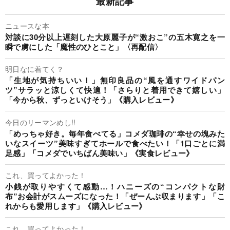
最新記事
ニュースな本
対談に30分以上遅刻した大原麗子が“激おこ”の五木寛之を一
瞬で虜にした「魔性のひとこと」〈再配信〉
明日なに着てく？
「生地が気持ちいい！」無印良品の“風を通すワイドパン
ツ”サラッと涼しくて快適！「さらりと着用できて嬉しい」
「今から秋、ずっといけそう」《購入レビュー》
今日のリーマンめし!!
「めっちゃ好き。毎年食べてる」コメダ珈琲の“幸せの塊みた
いなスイーツ”美味すぎてホールで食べたい！「1口ごとに満
足感」「コメダでいちばん美味い」《実食レビュー》
これ、買ってよかった！
小銭が取りやすくて感動…！ハニーズの“コンパクトな財
布”お会計がスムーズになった！「ぜーんぶ収まります」「こ
れからも愛用します」《購入レビュー》
これ、買ってよかった！