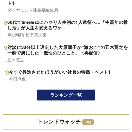
ト1
ダイヤモンド社書籍編集局
60代でtimeleszにハマり人生初の1人遠征へ…「中高年の推
し活」が人生を変えるワケ
劇団雌猫,松下真由美
対談に30分以上遅刻した大原麗子が“激おこ”の五木寛之を
一瞬で虜にした「魔性のひとこと」〈再配信〉
五木寛之
今すぐ昇進させたほうがいい社員の特徴・ベスト1
本田淳也
ランキング一覧
トレンドウォッチ