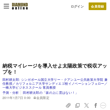
ログイン
納税マイレージを導入せよ
太陽政策で税収アッ
プを！
田村耕太郎:
シンガポール国立大学リー・クアンユー公共政策大学院 兼
任教授／カリフォルニア大学サンディエゴ校イノベーションフェロー／
一橋大学ビジネススクール 客員教授
予測・分析
田村耕太郎の「坂の上に雲はない！」
2011年1月7日 0:00
会員限定