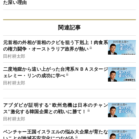
た深い理由
関連記事
元首相の外相が首相のクビを狙う下剋上！肉食系
の権力闘争・オーストラリア政界が熱い
田村耕太郎
二度地獄から這い上がった台湾系ＮＢＡスタージ
ェレミー・リンの成功に学べ
田村耕太郎
アブダビが証明する“欧州危機は日本のチャン
ス”激化する韓国企業との戦いに勝て！
田村耕太郎
ベンチャー王国イスラエルの悩み大企業が育たな
いことが地域不安定化につながる