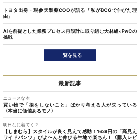
トヨタ出身・現参天製薬COOが語る「私がBCGで伸びた理
由」
AIを前提とした業務プロセス再設計に取り組む大林組×PwCの
挑戦
一覧を見る
最新記事
ニュースな本
買い物で「損をしないこと」ばかり考える人が失っている
〈本当に価値あるモノ〉
明日なに着てく？
【しまむら】スタイルが良く見えて感動！1639円の「高見え
ワイドパンツ」びよ〜んと伸びる生地で楽ちん！《購入レビ