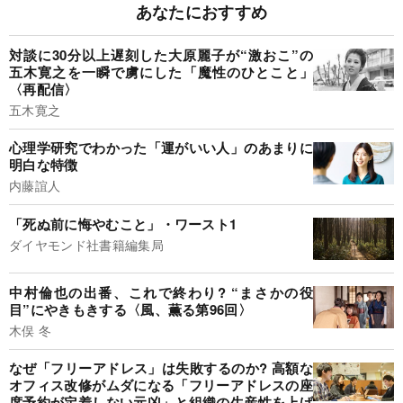
あなたにおすすめ
対談に30分以上遅刻した大原麗子が“激おこ”の
五木寛之を一瞬で虜にした「魔性のひとこと」
〈再配信〉
五木寛之
心理学研究でわかった「運がいい人」のあまりに
明白な特徴
内藤誼人
「死ぬ前に悔やむこと」・ワースト1
ダイヤモンド社書籍編集局
中村倫也の出番、これで終わり? “まさかの役
目”にやきもきする〈風、薫る第96回〉
木俣 冬
なぜ「フリーアドレス」は失敗するのか? 高額な
オフィス改修がムダになる「フリーアドレスの座
席予約が定着しない元凶」と組織の生産性を上げ