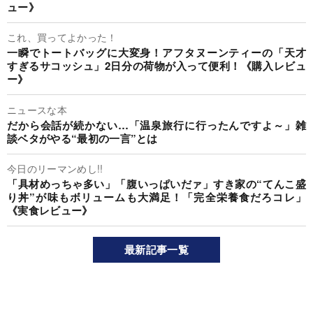
ュー》
これ、買ってよかった！
一瞬でトートバッグに大変身！アフタヌーンティーの「天才
すぎるサコッシュ」2日分の荷物が入って便利！《購入レビュ
ー》
ニュースな本
だから会話が続かない…「温泉旅行に行ったんですよ～」雑
談ベタがやる“最初の一言”とは
今日のリーマンめし!!
「具材めっちゃ多い」「腹いっぱいだァ」すき家の“てんこ盛
り丼”が味もボリュームも大満足！「完全栄養食だろコレ」
《実食レビュー》
最新記事一覧