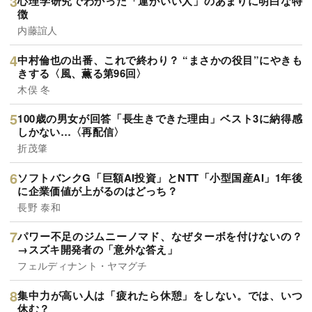
心理学研究でわかった「運がいい人」のあまりに明白な特
徴
内藤誼人
中村倫也の出番、これで終わり？ “まさかの役目”にやきも
きする〈風、薫る第96回〉
木俣 冬
100歳の男女が回答「長生きできた理由」ベスト3に納得感
しかない…〈再配信〉
折茂肇
ソフトバンクG「巨額AI投資」とNTT「小型国産AI」1年後
に企業価値が上がるのはどっち？
長野 泰和
パワー不足のジムニーノマド、なぜターボを付けないの？
→スズキ開発者の「意外な答え」
フェルディナント・ヤマグチ
集中力が高い人は「疲れたら休憩」をしない。では、いつ
休む？