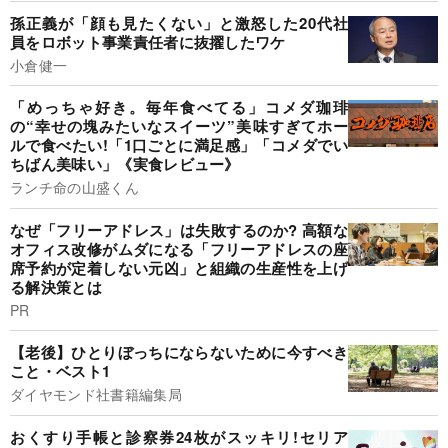
孫正義が「顔も見たくない」と激怒した20代社
員をロボット事業責任者に抜擢したワケ
小倉健一
「めっちゃ好き。毎年食べてる」コメダ珈琲
の“幸せの塊みたいなスイーツ”美味すぎてホー
ルで食べたい!「1口ごとに満足感」「コメダでい
ちばん美味い」《実食レビュー》
ランチ命の山盛くん
なぜ「フリーアドレス」は失敗するのか? 高額な
オフィス改修がムダになる「フリーアドレスの座
席予約が定着しない元凶」と組織の生産性を上げ
る解決策とは
PR
【老後】ひとりぼっちにならないために今すべき
こと・ベスト1
ダイヤモンド社書籍編集局
おくすり手帳と診察券24枚がスッキリ!セリア