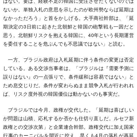
はない。要は、経験不足の韓国に受注させたくないのでは
ないか。単独入札の意思を示したのが欧州勢ならば延期は
なかっただろう」と首をかしげる。大手商社幹部は、「延
期決定の3日前に起きた北朝鮮と韓国の砲撃戦も一因だと
思う。北朝鮮リスクを抱える韓国に、40年という長期運営
を委任することを危ぶんでも不思議ではない」と読む。
一方、ブラジル政府は入札延期に伴う条件の変更は否定
している。ある交渉当事者は、「ブラジルは『需要予測に
誤りはない』の一点張りで、条件緩和は容易ではない」と
ため息交じりだ。条件が変わらぬまま競争入札が行われれ
ば、リスク度外視の韓国優位は動かないのも事実だ。
ブラジルでは今月、政権が交代した。「延期は喜ばしい
が問題は山積、応札するか否かも仕切り直しだ。ルセフ新
政権との交渉次第」と企業連合幹部。政権交代に加え国家
行事のカーニバルを間近に控え、早くも4月の落札が再延