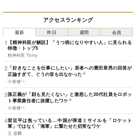
アクセスランキング
最新
昨日
週間
会員
【精神科医が解説】「うつ病になりやすい人」に見られる
特徴・トップ5
精神科医 Tomy
「好きなことを仕事にしたい」若者への豊田章男の回答が
正論すぎて、ぐうの音も出なかった
小倉健一
孫正義が「顔も見たくない」と激怒した20代社員をロボッ
ト事業責任者に抜擢したワケ
小倉健一
習近平は焦っている…中国が弾道ミサイルを「ロケット
軍」ではなく「海軍」に撃たせた切実なワケ
王 彦麟