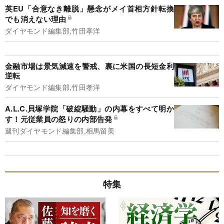
英EU「合意なき離脱」懸念がメイ首相方針転換
でも消えない理由
ダイヤモンド編集部,竹田孝洋
金融市場は景気減速を警戒、裏に米国の長短金利
逆転
ダイヤモンド編集部,竹田孝洋
A.L.C.貝塚学院「破綻騒動」の内幕をすべて明か
す！元従業員の怒りの内部告発
週刊ダイヤモンド編集部,相馬留美
特集