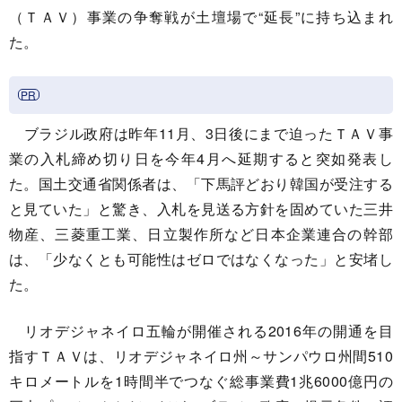
（ＴＡＶ）事業の争奪戦が土壇場で“延長”に持ち込まれ
た。
ブラジル政府は昨年11月、3日後にまで迫ったＴＡＶ事
業の入札締め切り日を今年4月へ延期すると突如発表し
た。国土交通省関係者は、「下馬評どおり韓国が受注する
と見ていた」と驚き、入札を見送る方針を固めていた三井
物産、三菱重工業、日立製作所など日本企業連合の幹部
は、「少なくとも可能性はゼロではなくなった」と安堵し
た。
リオデジャネイロ五輪が開催される2016年の開通を目
指すＴＡＶは、リオデジャネイロ州～サンパウロ州間510
キロメートルを1時間半でつなぐ総事業費1兆6000億円の