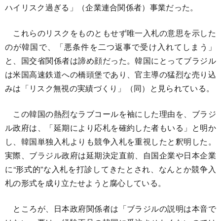
ハイリスク過ぎる」（企業連合関係者）事業だった。
これらのリスクをものともせず唯一入札の意思を示した
のが韓国で、「悪条件を二つ返事で受け入れてしまう」
と、国交省関係者は諦め顔だった。韓国にとってブラジル
は米国高速鉄道への橋頭堡であり、官主導の猛烈な売り込
みは「リスク無視の実績づくり」（同）と見られている。
この韓国の熱烈なラブコールを袖にした理由を、ブラジ
ル政府は、「延期により応札を確約した者もいる」と明か
し、韓国単独入札よりも競争入札を重視したと釈明した。
実際、ブラジル政府は延期決定直前、自国企業や日本企業
に“形式的”な入札を打診してきたとされ、なんとか競争入
札の形式を成り立たせようと腐心している。
ところが、日本政府関係者は「ブラジルの説明は本音で