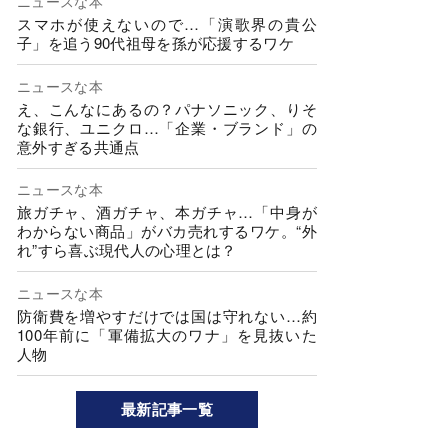
ニュースな本
スマホが使えないので…「演歌界の貴公
子」を追う90代祖母を孫が応援するワケ
ニュースな本
え、こんなにあるの？パナソニック、りそ
な銀行、ユニクロ…「企業・ブランド」の
意外すぎる共通点
ニュースな本
旅ガチャ、酒ガチャ、本ガチャ…「中身が
わからない商品」がバカ売れするワケ。“外
れ”すら喜ぶ現代人の心理とは？
ニュースな本
防衛費を増やすだけでは国は守れない…約
100年前に「軍備拡大のワナ」を見抜いた
人物
最新記事一覧