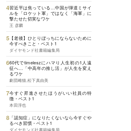
習近平は焦っている…中国が弾道ミサイ
ルを「ロケット軍」ではなく「海軍」に
撃たせた切実なワケ
王 彦麟
【老後】ひとりぼっちにならないために
今すべきこと・ベスト1
ダイヤモンド社書籍編集局
60代でtimeleszにハマり人生初の1人遠
征へ…「中高年の推し活」が人生を変え
るワケ
劇団雌猫,松下真由美
今すぐ昇進させたほうがいい社員の特
徴・ベスト1
本田淳也
「認知症」になりたくないなら今すぐや
るべき習慣・ベスト1
ダイヤモンド社書籍編集局