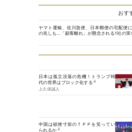
おす
ヤマト運輸、佐川急便、日本郵便の宅配便
の兆しも...「顧客離れ」が懸念される1社の実
日本は孤立没落の危機！トランプ時
代の世界はブロック化する
上久保誠人
中国は頓挫寸前のＴＰＰを笑ってい
られるか