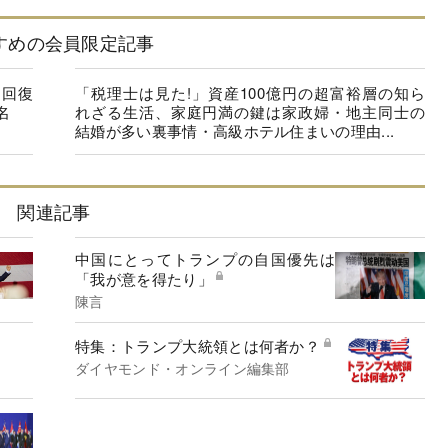
すめの会員限定記事
に回復
「税理士は見た!」資産100億円の超富裕層の知ら
名
れざる生活、家庭円満の鍵は家政婦・地主同士の
結婚が多い裏事情・高級ホテル住まいの理由...
関連記事
中国にとってトランプの自国優先は
「我が意を得たり」
陳言
特集：トランプ大統領とは何者か？
ダイヤモンド・オンライン編集部