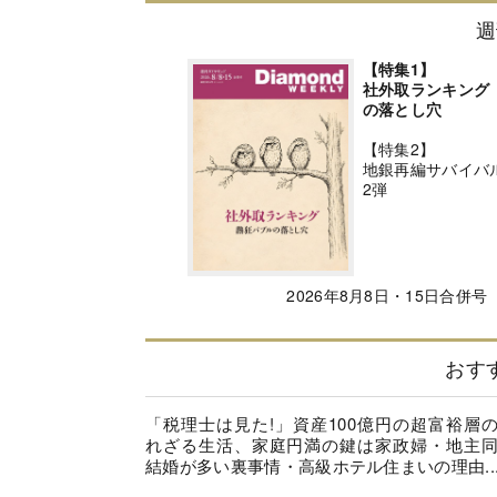
週
【特集1】
社外取ランキング
の落とし穴
【特集2】
地銀再編サバイバ
2弾
2026年8月8日・15日合併号
おす
「税理士は見た!」資産100億円の超富裕層
れざる生活、家庭円満の鍵は家政婦・地主
結婚が多い裏事情・高級ホテル住まいの理由..