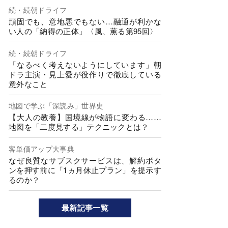
続・続朝ドライフ
頑固でも、意地悪でもない…融通が利かな
い人の「納得の正体」〈風、薫る第95回〉
続・続朝ドライフ
「なるべく考えないようにしています」朝
ドラ主演・見上愛が役作りで徹底している
意外なこと
地図で学ぶ「深読み」世界史
【大人の教養】国境線が物語に変わる……
地図を「二度見する」テクニックとは？
客単価アップ大事典
なぜ良質なサブスクサービスは、解約ボタ
ンを押す前に「1ヵ月休止プラン」を提示す
るのか？
最新記事一覧