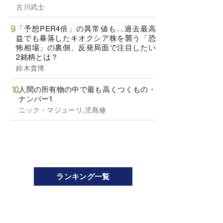
古川武士
「予想PER4倍」の異常値も…過去最高
益でも暴落したキオクシア株を襲う「恐
怖相場」の裏側、反発局面で注目したい
2銘柄とは？
鈴木貴博
人間の所有物の中で最も高くつくもの・
ナンバー1
ニック・マジューリ,児島修
ランキング一覧