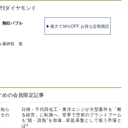
刊ダイヤモンド
 熱狂バブル
▶最大で30%OFF お得な定期購読
ル最終戦 第
すめの会員限定記事
の知ら
日揮・千代田化工・東洋エンジが大型案件を「断
同士の
る経営」に転換へ、世界で空前のプラントブーム
.
も“脱・請負”を加速...収益基盤として狙う市場と
は?