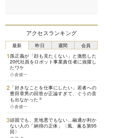
アクセスランキング
最新
昨日
週間
会員
孫正義が「顔も見たくない」と激怒した
20代社員をロボット事業責任者に抜擢し
たワケ
小倉健一
「好きなことを仕事にしたい」若者への
豊田章男の回答が正論すぎて、ぐうの音
も出なかった
小倉健一
頑固でも、意地悪でもない…融通が利か
ない人の「納得の正体」〈風、薫る第95
回〉