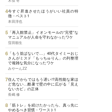
木俣 冬
今すぐ昇進させたほうがいい社員の特
徴・ベスト1
本田淳也
「再入館禁止」イオンモールの“完璧”な
マニュアルが人命を守れなかったワケ
窪田順生
「もう並ばないで…」40代タイミーおじ
さんがミスド「もっちゅりん」の列整理
で複雑な気分になったワケ
みやーんZZ
住んでからではもう遅い!?高性能な家ほ
ど危ない…酷暑で壁の中に広がる「見え
ないカビ」の正体
長嶋 修
「筋トレ」を続けたかったら、真っ先に
やめるべき習慣・ワースト1