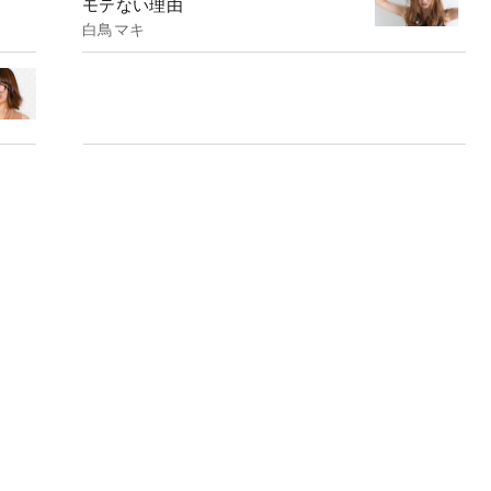
モテない理由
白鳥マキ