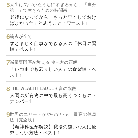
人生は気づかぬうちにすぎるから。「自分
第一」で生きるための時間術
老後になってから「もっと早くしておけ
ばよかった」と思うこと・ワースト1
筋肉が全て
すさまじく仕事ができる人の「休日の習
慣」ベスト1
減量専門医が教える 食べ方の正解
「いつまでも若々しい人」の食習慣・ベ
スト1
THE WEALTH LADDER 富の階段
人間の所有物の中で最も高くつくもの・
ナンバー1
世界のエリートがやっている 最高の休息
法［完全版］
【精神科医が解説】職場の嫌いな人に疲
弊しない方法・ベスト1