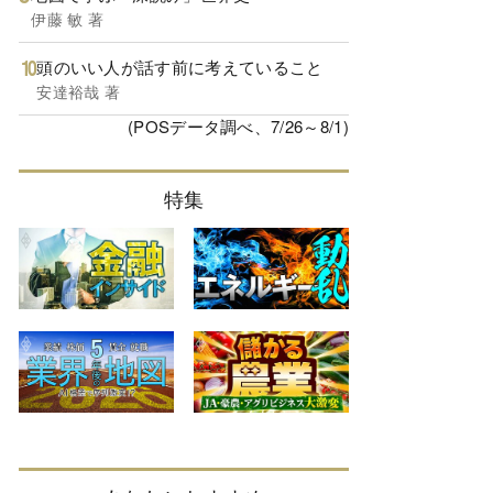
伊藤 敏 著
頭のいい人が話す前に考えていること
安達裕哉 著
(POSデータ調べ、7/26～8/1)
特集