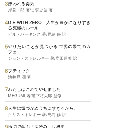
嫌われる勇気
岸見一郎 著/古賀史健 著
DIE WITH ZERO 人生が豊かになりすぎ
る究極のルール
ビル・パーキンス 著/児島 修 訳
やりたいことが見つかる 世界の果てのカ
フェ
ジョン・ストレルキー 著/鹿田昌美 訳
ブティック
池井戸 潤 著
わたしはこれでやせました
MEGUMI 著/道下将太郎 監修
人生は気づかぬうちにすぎるから。
クリス・ギレボー 著/児島 修 訳
地図で学ぶ「深読み」世界史