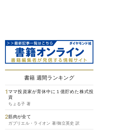
書籍 週間ランキング
ママ投資家が育休中に１億貯めた株式投
資
ちょる子 著
筋肉が全て
ガブリエル・ライオン 著/御立英史 訳