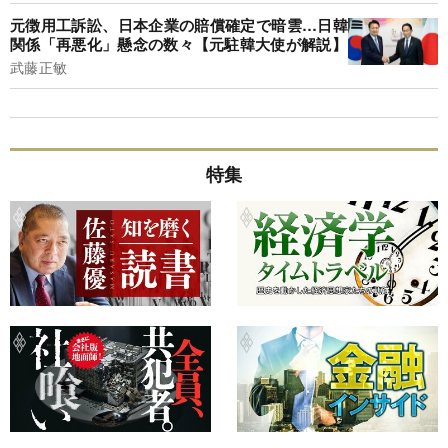
元徴用工訴訟、日本企業の賠償確定で暗雲…日韓
関係「再悪化」懸念の数々【元駐韓大使が解説】
武藤正敏
特集