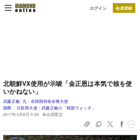
ログイン
北朝鮮VX使用が示唆「金正恩は本気で核を使
いかねない」
武藤正敏:
元・在韓国特命全権大使
国際
元駐韓大使・武藤正敏の「韓国ウォッチ」
2017年3月8日 5:00
会員限定