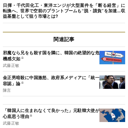
日揮・千代田化工・東洋エンジが大型案件を「断る経営」に
転換へ、世界で空前のプラントブームも“脱・請負”を加速...収
益基盤として狙う市場とは?
関連記事
邪魔なら兄をも殺す国を隣に、韓国の絶望的な危
機感欠如
武藤正敏
金正男暗殺に中国激怒、政府系メディアに「統一
容認」論
陳言
「韓国人に生まれなくて良かった」元駐韓大使が
心底思う理由
武藤正敏