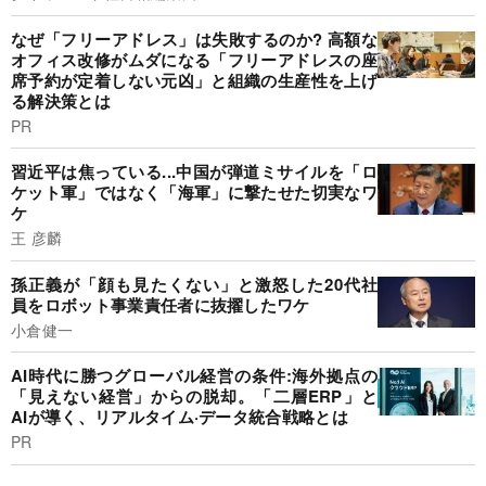
なぜ「フリーアドレス」は失敗するのか? 高額な
オフィス改修がムダになる「フリーアドレスの座
席予約が定着しない元凶」と組織の生産性を上げ
る解決策とは
PR
習近平は焦っている...中国が弾道ミサイルを「ロ
ケット軍」ではなく「海軍」に撃たせた切実なワ
ケ
王 彦麟
孫正義が「顔も見たくない」と激怒した20代社
員をロボット事業責任者に抜擢したワケ
小倉健一
AI時代に勝つグローバル経営の条件:海外拠点の
「見えない経営」からの脱却。「二層ERP」と
AIが導く、リアルタイム·データ統合戦略とは
PR