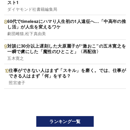
スト1
ダイヤモンド社書籍編集局
60代でtimeleszにハマり人生初の1人遠征へ…「中高年の推
し活」が人生を変えるワケ
劇団雌猫,松下真由美
対談に30分以上遅刻した大原麗子が“激おこ”の五木寛之を
一瞬で虜にした「魔性のひとこと」〈再配信〉
五木寛之
仕事ができない人はまず「スキル」を磨く。では、仕事が
できる人はまず「何」をする？
照宮遼子
ランキング一覧