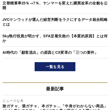
立替精算率25％→7％、ヤンマーを変えた購買改革の全貌を公
開
JVCケンウッドが選んだ経営判断をラクにするデータ統合戦略
とは
Sky執行役員が明かす、SFA定着失敗の【本質的原因】とは何
か
AI時代の「顧客流出」の原因とCX変革の「三つの要件」
一覧を見る
最新記事
ニュースな本
旅ガチャ、酒ガチャ、本ガチャ…「中身がわからない商品」