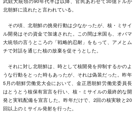
武鉉大統領の90年代半ば以降、官民あわせて30億ドルが
北朝鮮に流れたと言われている。
その頃、北朝鮮の挑発行動は少なかったが、核・ミサイ
ル開発はその資金で加速された。この間は米国も、オバマ
大統領の言うところの「戦略的忍耐」をもって、アメとム
チで対話を通じた核の放棄を促そうとした。
それに対し北朝鮮は、時として核開発を抑制するかのよ
うな行動をとった時もあったが、それは偽装だった。昨年
5月の朝鮮労働党大会において、金正恩朝鮮労働党委員長
はとうとう核保有宣言を行い、核・ミサイルの最終的な開
発と実戦配備を宣言した。昨年だけで、2回の核実験と20
回以上のミサイル発射を行った。