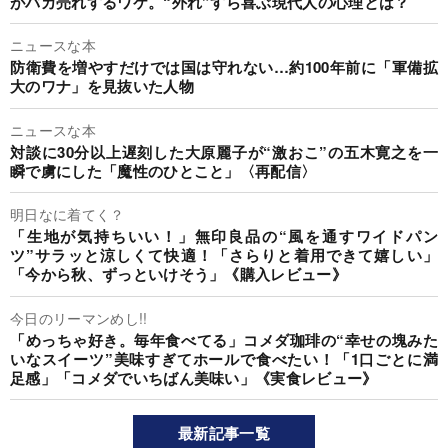
がバカ売れするワケ。“外れ”すら喜ぶ現代人の心理とは？
ニュースな本
防衛費を増やすだけでは国は守れない…約100年前に「軍備拡
大のワナ」を見抜いた人物
ニュースな本
対談に30分以上遅刻した大原麗子が“激おこ”の五木寛之を一
瞬で虜にした「魔性のひとこと」〈再配信〉
明日なに着てく？
「生地が気持ちいい！」無印良品の“風を通すワイドパン
ツ”サラッと涼しくて快適！「さらりと着用できて嬉しい」
「今から秋、ずっといけそう」《購入レビュー》
今日のリーマンめし!!
「めっちゃ好き。毎年食べてる」コメダ珈琲の“幸せの塊みた
いなスイーツ”美味すぎてホールで食べたい！「1口ごとに満
足感」「コメダでいちばん美味い」《実食レビュー》
最新記事一覧