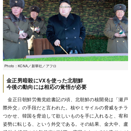
Photo：KCNA／新華社／アフロ
金正男暗殺にVXを使った北朝鮮
今後の動向には相応の覚悟が必要
金正日朝鮮労働党総書記の頃、北朝鮮の核開発は「瀬戸
際外交」の手段だと言われた。核やミサイルの脅威をチラ
つかせ、韓国を脅迫して欲しいものを手に入れると、宥和
姿勢に転じる、という外交である。その結果、金大中、盧