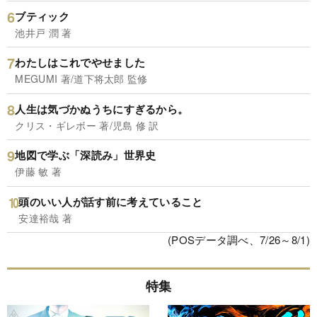
ブティック
池井戸 潤 著
わたしはこれでやせました
MEGUMI 著/道下将太郎 監修
人生は気づかぬうちにすぎるから。
クリス・ギレボー 著/児島 修 訳
地図で学ぶ「深読み」世界史
伊藤 敏 著
頭のいい人が話す前に考えていること
安達裕哉 著
(POSデータ調べ、7/26～8/1)
特集