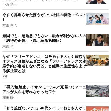
小倉健一
今すぐ昇進させたほうがいい社員の特徴・ベスト
1
本田淳也
頑固でも、意地悪でもない...融通が利かない人の
「納得の正体」〈風、薫る第95回〉
木俣 冬
なぜ「フリーアドレス」は失敗するのか? 高額な
オフィス改修がムダになる「フリーアドレスの座
席予約が定着しない元凶」と組織の生産性を上げ
る解決策とは
PR
「再入館禁止」イオンモールの“完璧”なマニュ
アルが人命を守れなかったワケ
窪田順生
「もう並ばないで...」40代タイミーおじさんがミ