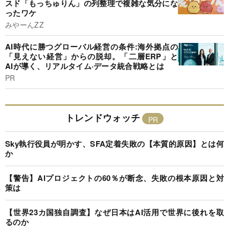
スド「もっちゅりん」の列整理で複雑な気分にな
ったワケ
みやーんZZ
AI時代に勝つグローバル経営の条件:海外拠点の
「見えない経営」からの脱却。「二層ERP」と
AIが導く、リアルタイム·データ統合戦略とは
PR
トレンドウォッチ
Sky執行役員が明かす、SFA定着失敗の【本質的原因】とは何
か
【警告】AIプロジェクトの60％が断念、失敗の根本原因と対
策は
【世界23カ国独自調査】なぜ日本はAI活用で世界に後れを取
るのか