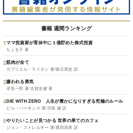
書籍 週間ランキング
ママ投資家が育休中に１億貯めた株式投資
ちょる子 著
筋肉が全て
ガブリエル・ライオン 著/御立英史 訳
嫌われる勇気
岸見一郎 著/古賀史健 著
DIE WITH ZERO 人生が豊かになりすぎる究極のルール
ビル・パーキンス 著/児島 修 訳
やりたいことが見つかる 世界の果てのカフェ
ジョン・ストレルキー 著/鹿田昌美 訳