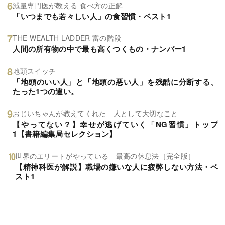
減量専門医が教える 食べ方の正解
「いつまでも若々しい人」の食習慣・ベスト1
THE WEALTH LADDER 富の階段
人間の所有物の中で最も高くつくもの・ナンバー1
地頭スイッチ
「地頭のいい人」と「地頭の悪い人」を残酷に分断する、
たった1つの違い。
おじいちゃんが教えてくれた 人として大切なこと
【やってない？】幸せが逃げていく「NG習慣」トップ
1【書籍編集局セレクション】
世界のエリートがやっている 最高の休息法［完全版］
【精神科医が解説】職場の嫌いな人に疲弊しない方法・ベ
スト1