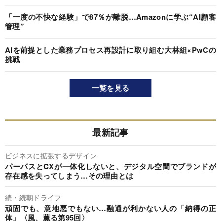
「一度の不快な経験」で87％が離脱…Amazonに学ぶ“AI顧客
管理”
AIを前提とした業務プロセス再設計に取り組む大林組×PwCの
挑戦
一覧を見る
最新記事
ビジネスに拡張するデザイン
パーパスとCXが一体化しないと、デジタル空間でブランドが
存在感を失ってしまう…その理由とは
続・続朝ドライフ
頑固でも、意地悪でもない…融通が利かない人の「納得の正
体」〈風、薫る第95回〉