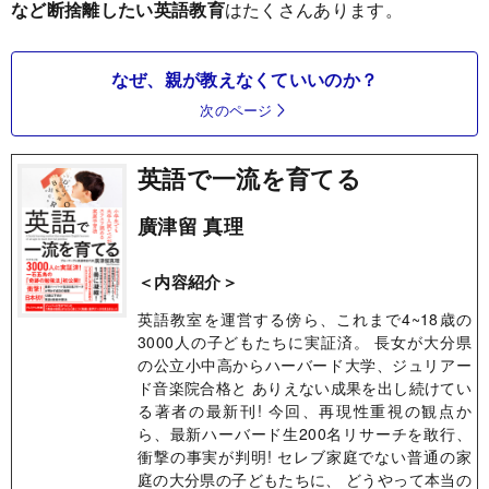
など断捨離したい英語教育
はたくさんあります。
なぜ、親が教えなくていいのか？
次のページ
英語で一流を育てる
廣津留 真理
＜内容紹介＞
英語教室を運営する傍ら、これまで4~18歳の
3000人の子どもたちに実証済。 長女が大分県
の公立小中高からハーバード大学、ジュリアー
ド音楽院合格と ありえない成果を出し続けてい
る著者の最新刊! 今回、再現性重視の観点か
ら、最新ハーバード生200名リサーチを敢行、
衝撃の事実が判明! セレブ家庭でない普通の家
庭の大分県の子どもたちに、 どうやって本当の