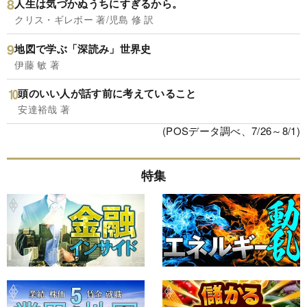
人生は気づかぬうちにすぎるから。
クリス・ギレボー 著/児島 修 訳
地図で学ぶ「深読み」世界史
伊藤 敏 著
頭のいい人が話す前に考えていること
安達裕哉 著
(POSデータ調べ、7/26～8/1)
特集