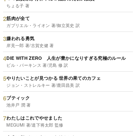
ちょる子 著
筋肉が全て
ガブリエル・ライオン 著/御立英史 訳
嫌われる勇気
岸見一郎 著/古賀史健 著
DIE WITH ZERO 人生が豊かになりすぎる究極のルール
ビル・パーキンス 著/児島 修 訳
やりたいことが見つかる 世界の果てのカフェ
ジョン・ストレルキー 著/鹿田昌美 訳
ブティック
池井戸 潤 著
わたしはこれでやせました
MEGUMI 著/道下将太郎 監修