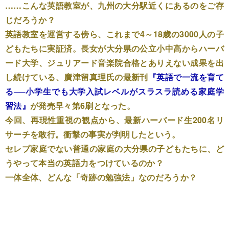
……こんな英語教室が、九州の大分駅近くにあるのをご存
じだろうか？
英語教室を運営する傍ら、これまで4～18歳の3000人の子
どもたちに実証済。長女が大分県の公立小中高からハーバ
ード大学、ジュリアード音楽院合格とありえない成果を出
し続けている、廣津留真理氏の最新刊
『英語で一流を育て
る──小学生でも大学入試レベルがスラスラ読める家庭学
習法』
が発売早々第6刷となった。
今回、再現性重視の観点から、最新ハーバード生200名リ
サーチを敢行。衝撃の事実が判明したという。
セレブ家庭でない普通の家庭の大分県の子どもたちに、ど
うやって本当の英語力をつけているのか？
一体全体、どんな「奇跡の勉強法」なのだろうか？