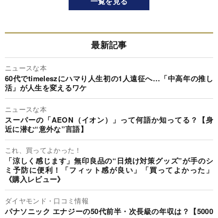
一覧を見る
最新記事
ニュースな本
60代でtimeleszにハマり人生初の1人遠征へ…「中高年の推し
活」が人生を変えるワケ
ニュースな本
スーパーの「AEON（イオン）」って何語か知ってる？【身
近に潜む“意外な”言語】
これ、買ってよかった！
「涼しく感じます」無印良品の“日焼け対策グッズ”が手のシ
ミ予防に便利！「フィット感が良い」「買ってよかった」
《購入レビュー》
ダイヤモンド・口コミ情報
パナソニック エナジーの50代前半・次長級の年収は？【5000