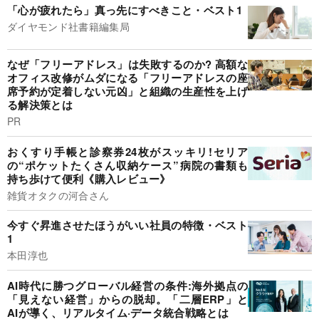
「心が疲れたら」真っ先にすべきこと・ベスト1
ダイヤモンド社書籍編集局
なぜ「フリーアドレス」は失敗するのか? 高額な
オフィス改修がムダになる「フリーアドレスの座
席予約が定着しない元凶」と組織の生産性を上げ
る解決策とは
PR
おくすり手帳と診察券24枚がスッキリ!セリア
の“ポケットたくさん収納ケース”病院の書類も
持ち歩けて便利《購入レビュー》
雑貨オタクの河合さん
今すぐ昇進させたほうがいい社員の特徴・ベスト
1
本田淳也
AI時代に勝つグローバル経営の条件:海外拠点の
「見えない経営」からの脱却。「二層ERP」と
AIが導く、リアルタイム·データ統合戦略とは