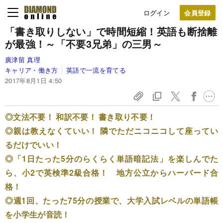
ログイン
「書き取りしない」で時間短縮！
英語も断捨離
が最強！
～「不要3兄弟」の三男～
廣津留 真理
キャリア・働き方
英語で一流を育てる
2017年8月1日 4:50
◎文法不要！ 和訳不要！ 書き取り不要！
◎親は教えなくていい！ 隣でただニコニコして座ってい
るだけでいい！
◎「1日たった5分のらくらく単語暗記法」を楽しんでた
ら、小2で英検準2級合格！ 地方公立からハーバード合
格！
◎週1回、たった75分の授業で、大学入試レベルの単語帳
を小学生が音読！