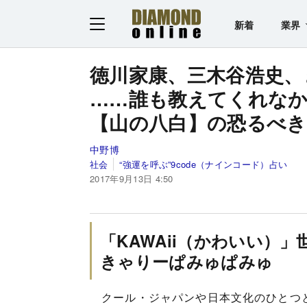
新着
業界
徳川家康、三木谷浩史、
……誰も教えてくれな
【山の八白】の恐るべき
中野博
社会
“強運を呼ぶ”9code（ナインコード）占い
2017年9月13日 4:50
「KAWAii（かわいい）
きゃりーぱみゅぱみゅ
クール・ジャパンや日本文化のひとつとし