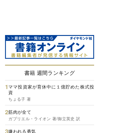
書籍 週間ランキング
ママ投資家が育休中に１億貯めた株式投
資
ちょる子 著
筋肉が全て
ガブリエル・ライオン 著/御立英史 訳
嫌われる勇気