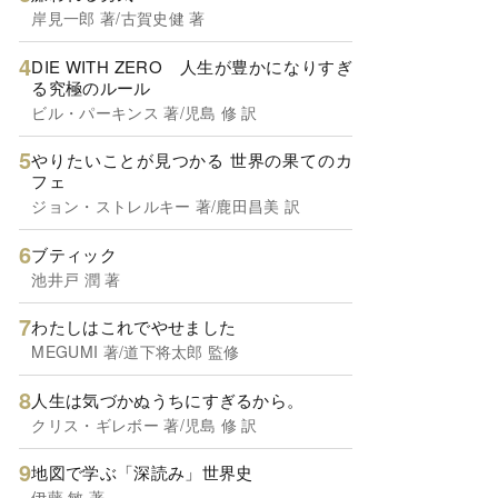
岸見一郎 著/古賀史健 著
DIE WITH ZERO 人生が豊かになりすぎ
る究極のルール
ビル・パーキンス 著/児島 修 訳
やりたいことが見つかる 世界の果てのカ
フェ
ジョン・ストレルキー 著/鹿田昌美 訳
ブティック
池井戸 潤 著
わたしはこれでやせました
MEGUMI 著/道下将太郎 監修
人生は気づかぬうちにすぎるから。
クリス・ギレボー 著/児島 修 訳
地図で学ぶ「深読み」世界史
伊藤 敏 著