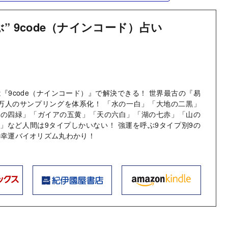
” 9code（ナインコード）占い
は『9code（ナインコード）』で解決できる！ 世界最古の『易
万人のサンプリングを体系化！ 「水の一白」「大地の二黒」
風の四緑」「ガイアの五黄」「天の六白」「湖の七赤」「山の
」など人間は9タイプしかいない！ 強運を呼ぶ9タイプ別9の
の幸運バイオリズム丸わかり！