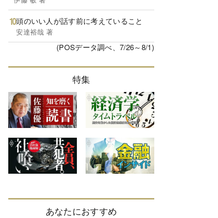
頭のいい人が話す前に考えていること
安達裕哉 著
(POSデータ調べ、7/26～8/1)
特集
あなたにおすすめ