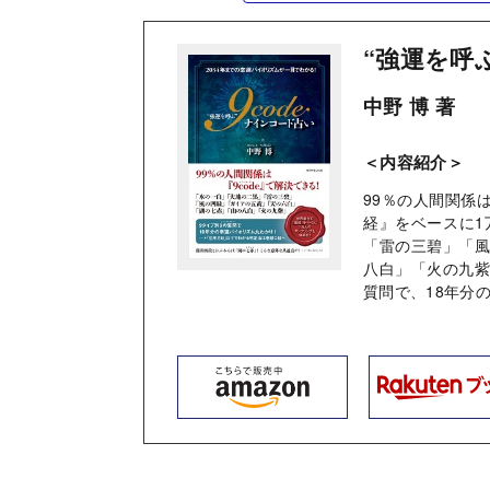
“強運を呼ぶ
中野 博 著
＜内容紹介＞
99％の人間関係
経』をベースに1
「雷の三碧」「
八白」「火の九紫
質問で、18年分