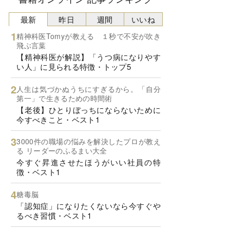
最新
昨日
週間
いいね
精神科医Tomyが教える １秒で不安が吹き
飛ぶ言葉
【精神科医が解説】「うつ病になりやす
い人」に見られる特徴・トップ5
人生は気づかぬうちにすぎるから。「自分
第一」で生きるための時間術
【老後】ひとりぼっちにならないために
今すべきこと・ベスト1
3000件の職場の悩みを解決したプロが教え
る リーダーのふるまい大全
今すぐ昇進させたほうがいい社員の特
徴・ベスト1
糖毒脳
「認知症」になりたくないなら今すぐや
るべき習慣・ベスト1