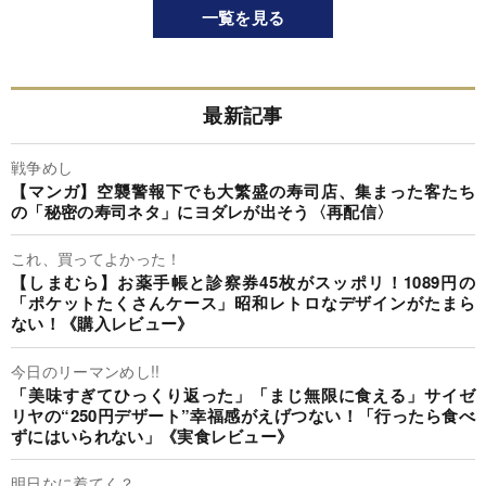
一覧を見る
最新記事
戦争めし
【マンガ】空襲警報下でも大繁盛の寿司店、集まった客たち
の「秘密の寿司ネタ」にヨダレが出そう〈再配信〉
これ、買ってよかった！
【しまむら】お薬手帳と診察券45枚がスッポリ！1089円の
「ポケットたくさんケース」昭和レトロなデザインがたまら
ない！《購入レビュー》
今日のリーマンめし!!
「美味すぎてひっくり返った」「まじ無限に食える」サイゼ
リヤの“250円デザート”幸福感がえげつない！「行ったら食べ
ずにはいられない」《実食レビュー》
明日なに着てく？