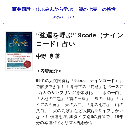
藤井四段・ひふみんから学ぶ 「湖の七赤」の特性
次のページ
“強運を呼ぶ” 9code（ナイン
コード）占い
中野 博 著
＜内容紹介＞
99％の人間関係は『9code（ナインコード）』
で解決できる！ 世界最古の『易経』をベースに
1万人のサンプリングを体系化！ 「水の一白」
「大地の二黒」「雷の三碧」「風の四緑」「ガ
イアの五黄」「天の六白」「湖の七赤」「山の
八白」「火の九紫」など人間は9タイプしかい
ない！ 強運を呼ぶ9タイプ別9の質問で、18年
分の幸運バイオリズム丸わかり！