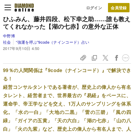
ログイン
ひふみん、藤井四段、松下幸之助
……誰も教え
てくれなかった
【湖の七赤】の意外な正体
中野博
社会
“強運を呼ぶ”9code（ナインコード）占い
2017年9月10日 4:50
99％の人間関係は『9code（ナインコード）』で解決でき
る！
経営コンサルタントである著者が、歴史上の偉人から有名
タレント、経営者まで、世界最古の『易経』をベースに、
運命学、帝王学などを交え、1万人のサンプリングを体系
化。「水の一白」「大地の二黒」「雷の三碧」「風の四
緑」「ガイアの五黄」「天の六白」「湖の七赤」「山の八
白」「火の九紫」など、歴史上の偉人から有名人まで、人