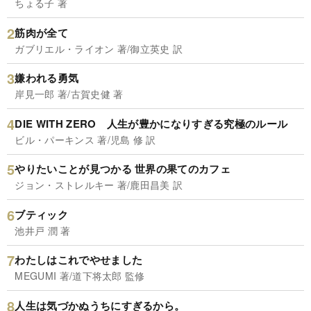
ちょる子 著
筋肉が全て
ガブリエル・ライオン 著/御立英史 訳
嫌われる勇気
岸見一郎 著/古賀史健 著
DIE WITH ZERO 人生が豊かになりすぎる究極のルール
ビル・パーキンス 著/児島 修 訳
やりたいことが見つかる 世界の果てのカフェ
ジョン・ストレルキー 著/鹿田昌美 訳
ブティック
池井戸 潤 著
わたしはこれでやせました
MEGUMI 著/道下将太郎 監修
人生は気づかぬうちにすぎるから。