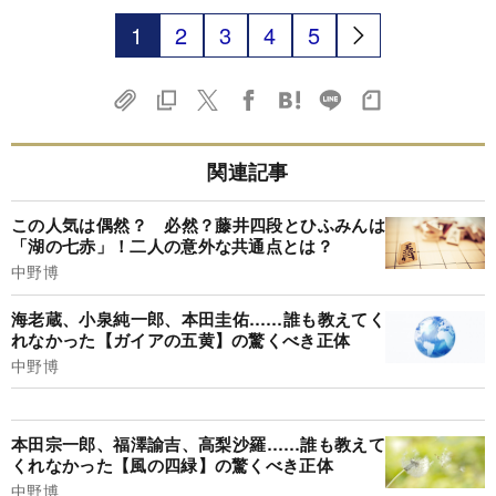
1
2
3
4
5
関連記事
この人気は偶然？ 必然？藤井四段とひふみんは
「湖の七赤」！二人の意外な共通点とは？
中野博
海老蔵、小泉純一郎、本田圭佑……誰も教えてく
れなかった【ガイアの五黄】の驚くべき正体
中野博
本田宗一郎、福澤諭吉、高梨沙羅……誰も教えて
くれなかった【風の四緑】の驚くべき正体
中野博