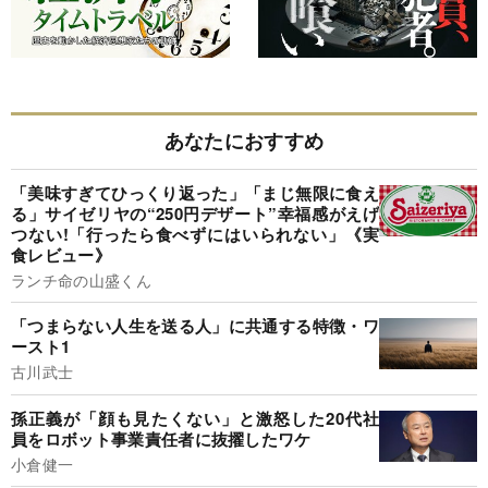
あなたにおすすめ
「美味すぎてひっくり返った」「まじ無限に食え
る」サイゼリヤの“250円デザート”幸福感がえげ
つない!「行ったら食べずにはいられない」《実
食レビュー》
ランチ命の山盛くん
「つまらない人生を送る人」に共通する特徴・ワ
ースト1
古川武士
孫正義が「顔も見たくない」と激怒した20代社
員をロボット事業責任者に抜擢したワケ
小倉健一