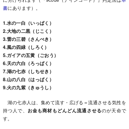
書
にあります）。
1.水の一白（いっぱく）
2.大地の二黒（じこく）
3.雷の三碧（さんぺき）
4.風の四緑（しろく）
5.ガイアの五黄（ごおう）
6.天の六白（ろっぱく）
7.湖の七赤（しちせき）
8.山の八白（はっぱく）
9.火の九紫（きゅうし）
湖の七赤人は、集めて流す・広げる＝流通させる気性を
持つ人で、
お金も商材もどんどん流通させる
のが天命で
す。