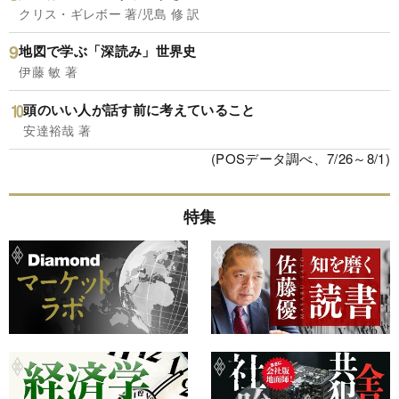
クリス・ギレボー 著/児島 修 訳
地図で学ぶ「深読み」世界史
伊藤 敏 著
頭のいい人が話す前に考えていること
安達裕哉 著
(POSデータ調べ、7/26～8/1)
特集