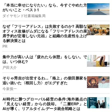
「本当に幸せになりたい」なら、今すぐやめた方
がいいこと・ベスト1
ダイヤモンド社書籍編集局
なぜ「フリーアドレス」は失敗するのか? 高額な
オフィス改修がムダになる「フリーアドレスの座
席予約が定着しない元凶」と組織の生産性を上げ
る解決策とは
PR
集中力が高い人は「疲れたら休憩」をしない。で
は、いつ休む?
戸田大介
そりゃ秀吉が出世するわ...「格上」の柴田勝家を
追い抜いた〈根回し力〉がエグすぎた
今泉慎一
AI時代に勝つグローバル経営の条件:海外拠点の
「見えない経営」からの脱却。「二層ERP」と
AIが導く、リアルタイム·データ統合戦略とは