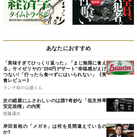
あなたにおすすめ
「美味すぎてひっくり返った」「まじ無限に食え
る」サイゼリヤの“250円デザート”幸福感がえげ
つない!「行ったら食べずにはいられない」《実
食レビュー》
ランチ命の山盛くん
次の総裁にふさわしいのは誰?奇妙な「低支持率
安定政権」の内実
後藤謙次
岸田首相の「メガネ」は何を見間違えているの
か?