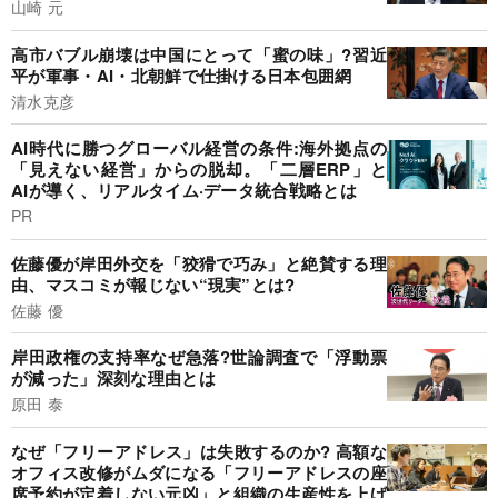
山崎 元
高市バブル崩壊は中国にとって「蜜の味」?習近
平が軍事・AI・北朝鮮で仕掛ける日本包囲網
清水克彦
AI時代に勝つグローバル経営の条件:海外拠点の
「見えない経営」からの脱却。「二層ERP」と
AIが導く、リアルタイム·データ統合戦略とは
PR
佐藤優が岸田外交を「狡猾で巧み」と絶賛する理
由、マスコミが報じない“現実”とは?
佐藤 優
岸田政権の支持率なぜ急落?世論調査で「浮動票
が減った」深刻な理由とは
原田 泰
なぜ「フリーアドレス」は失敗するのか? 高額な
オフィス改修がムダになる「フリーアドレスの座
席予約が定着しない元凶」と組織の生産性を上げ