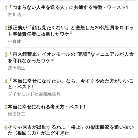
「つまらない人生を送る人」に共通する特徴・ワースト1
古川武士
孫正義が「顔も見たくない」と激怒した20代社員をロボッ
ト事業責任者に抜擢したワケ
小倉健一
「再入館禁止」イオンモールの“完璧”なマニュアルが人命
を守れなかったワケ
窪田順生
「本当に幸せになりたい」なら、今すぐやめた方がいいこ
と・ベスト1
ダイヤモンド社書籍編集局
本当に幸せになれる考え方・ベスト1
柴田賢三
そりゃ秀吉が出世するわ…「格上」の柴田勝家を追い抜い
た〈根回し力〉がエグすぎた