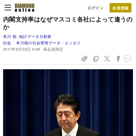
ログイン
内閣支持率はなぜマスコミ各社によって違うの
か
本川 裕:
統計データ分析家
社会
本川裕の社会実情データ・エッセイ
2017年8月30日 5:08
会員限定