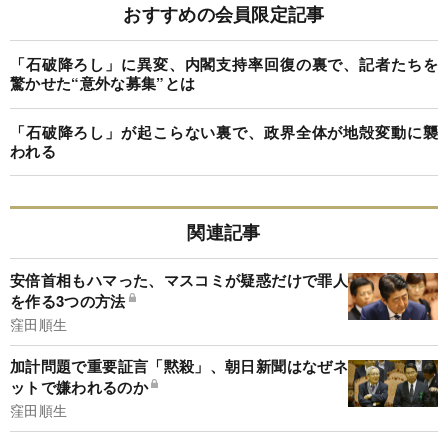
おすすめの会員限定記事
「石破降ろし」に異変、内閣支持率回復の裏で、記者たちを
驚かせた“意外な募集”とは
「石破降ろし」が起こらない裏で、政界全体が地殻変動に襲
われる
関連記事
安倍首相もハマった、マスコミが疑惑だけで罪人
を作る3つの方法
窪田順生
加計問題で重要証言「黙殺」、朝日新聞はなぜネ
ットで嫌われるのか
窪田順生