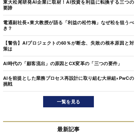
東大松尾研発AI企業に取材！AI投資を利益に転換する三つの
要諦
電通副社長×東大教授が語る「利益の松竹梅」なぜ松を狙うべ
き？
【警告】AIプロジェクトの60％が断念、失敗の根本原因と対
策は
AI時代の「顧客流出」の原因とCX変革の「三つの要件」
AIを前提とした業務プロセス再設計に取り組む大林組×PwCの
挑戦
一覧を見る
最新記事