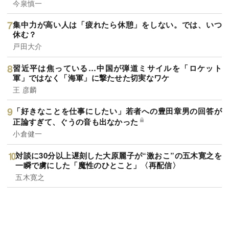
今泉慎一
集中力が高い人は「疲れたら休憩」をしない。では、いつ
休む？
戸田大介
習近平は焦っている…中国が弾道ミサイルを「ロケット
軍」ではなく「海軍」に撃たせた切実なワケ
王 彦麟
「好きなことを仕事にしたい」若者への豊田章男の回答が
正論すぎて、ぐうの音も出なかった
小倉健一
対談に30分以上遅刻した大原麗子が“激おこ”の五木寛之を
一瞬で虜にした「魔性のひとこと」〈再配信〉
五木寛之