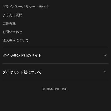
プライバシーポリシー・著作権
よくある質問
広告掲載
お問い合わせ
法人導入について
ダイヤモンド社のサイト
Diamond Online(English)
ダイヤモンド社について
週刊ダイヤモンド
ダイヤモンド社TOP
DIAMONDハーバード・ビジネス・レビュー
© DIAMOND, INC.
会社概要
ダイヤモンドZAi（デジタル版）
採用情報
書籍オンライン
お知らせ
ザイ・オンライン