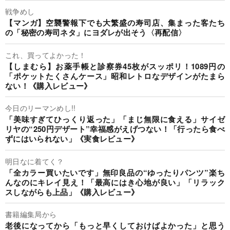
戦争めし
【マンガ】空襲警報下でも大繁盛の寿司店、集まった客たち
の「秘密の寿司ネタ」にヨダレが出そう〈再配信〉
これ、買ってよかった！
【しまむら】お薬手帳と診察券45枚がスッポリ！1089円の
「ポケットたくさんケース」昭和レトロなデザインがたまら
ない！《購入レビュー》
今日のリーマンめし!!
「美味すぎてひっくり返った」「まじ無限に食える」サイゼ
リヤの“250円デザート”幸福感がえげつない！「行ったら食べ
ずにはいられない」《実食レビュー》
明日なに着てく？
「全カラー買いたいです」無印良品の“ゆったりパンツ”楽ち
んなのにキレイ見え！「最高にはき心地が良い」「リラック
スしながらも上品」《購入レビュー》
書籍編集局から
老後になってから「もっと早くしておけばよかった」と思う