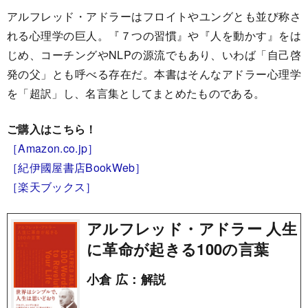
アルフレッド・アドラーはフロイトやユングとも並び称さ
れる心理学の巨人。『７つの習慣』や『人を動かす』をは
じめ、コーチングやNLPの源流でもあり、いわば「自己啓
発の父」とも呼べる存在だ。本書はそんなアドラー心理学
を「超訳」し、名言集としてまとめたものである。
ご購入はこちら！
［Amazon.co.jp］
［紀伊國屋書店BookWeb］
［楽天ブックス］
アルフレッド・アドラー 人生
に革命が起きる100の言葉
小倉 広：解説