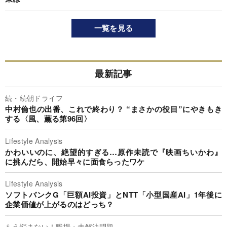
一覧を見る
最新記事
続・続朝ドライフ
中村倫也の出番、これで終わり？ “まさかの役目”にやきもき
する〈風、薫る第96回〉
Lifestyle Analysis
かわいいのに、絶望的すぎる…原作未読で『映画ちいかわ』
に挑んだら、開始早々に面食らったワケ
Lifestyle Analysis
ソフトバンクG「巨額AI投資」とNTT「小型国産AI」1年後に
企業価値が上がるのはどっち？
もう悩まない！職場・未解決問題