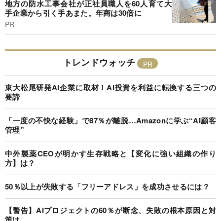
地方の防水工事会社が正社員職人を60人育て大
手企業から引く手あまた。年商は30倍に
PR
トレンドウォッチ
東大松尾研発AI企業に取材！AI投資を利益に転換する三つの
要諦
「一度の不快な経験」で87％が離脱…Amazonに学ぶ“AI顧客
管理”
中外製薬CEOが明かす生存戦略と【変化に強い組織の作り
方】は？
50％以上が失敗する「フリーアドレス」を成功させるには？
【警告】AIプロジェクトの60％が断念、失敗の根本原因と対
策は