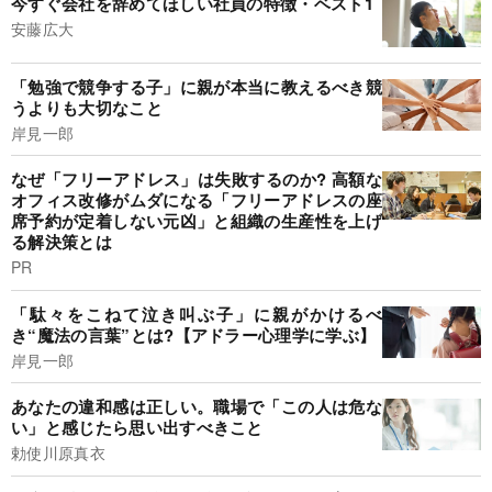
今すぐ会社を辞めてほしい社員の特徴・ベスト1
安藤広大
「勉強で競争する子」に親が本当に教えるべき競
うよりも大切なこと
岸見一郎
なぜ「フリーアドレス」は失敗するのか? 高額な
オフィス改修がムダになる「フリーアドレスの座
席予約が定着しない元凶」と組織の生産性を上げ
る解決策とは
PR
「駄々をこねて泣き叫ぶ子」に親がかけるべ
き“魔法の言葉”とは?【アドラー心理学に学ぶ】
岸見一郎
あなたの違和感は正しい。職場で「この人は危な
い」と感じたら思い出すべきこと
勅使川原真衣