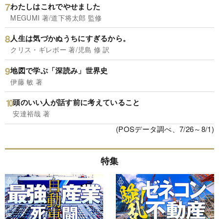
わたしはこれでやせました
MEGUMI 著/道下将太郎 監修
人生は気づかぬうちにすぎるから。
クリス・ギレボー 著/児島 修 訳
地図で学ぶ「深読み」世界史
伊藤 敏 著
頭のいい人が話す前に考えていること
安達裕哉 著
(POSデータ調べ、7/26～8/1)
特集