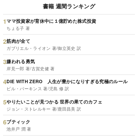
書籍 週間ランキング
ママ投資家が育休中に１億貯めた株式投資
ちょる子 著
筋肉が全て
ガブリエル・ライオン 著/御立英史 訳
嫌われる勇気
岸見一郎 著/古賀史健 著
DIE WITH ZERO 人生が豊かになりすぎる究極のルール
ビル・パーキンス 著/児島 修 訳
やりたいことが見つかる 世界の果てのカフェ
ジョン・ストレルキー 著/鹿田昌美 訳
ブティック
池井戸 潤 著