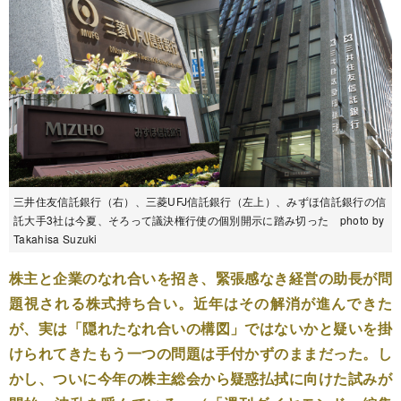
三井住友信託銀行（右）、三菱UFJ信託銀行（左上）、みずほ信託銀行の信
託大手3社は今夏、そろって議決権行使の個別開示に踏み切った photo by
Takahisa Suzuki
株主と企業のなれ合いを招き、緊張感なき経営の助長が問
題視される株式持ち合い。近年はその解消が進んできた
が、実は「隠れたなれ合いの構図」ではないかと疑いを掛
けられてきたもう一つの問題は手付かずのままだった。し
かし、ついに今年の株主総会から疑惑払拭に向けた試みが