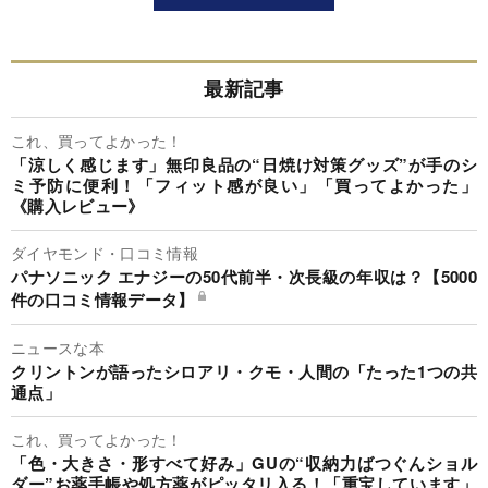
最新記事
これ、買ってよかった！
「涼しく感じます」無印良品の“日焼け対策グッズ”が手のシ
ミ予防に便利！「フィット感が良い」「買ってよかった」
《購入レビュー》
ダイヤモンド・口コミ情報
パナソニック エナジーの50代前半・次長級の年収は？【5000
件の口コミ情報データ】
ニュースな本
クリントンが語ったシロアリ・クモ・人間の「たった1つの共
通点」
これ、買ってよかった！
「色・大きさ・形すべて好み」GUの“収納力ばつぐんショル
ダー”お薬手帳や処方薬がピッタリ入る！「重宝しています」