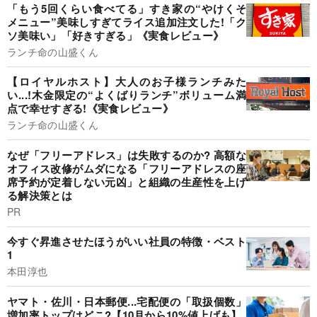
「もう5回くらい食べてる」すき家の“やけくそ
メニュー”美味しすぎてライス追加注文した!「ク
ソ美味い」「好きすぎる」《実食レビュー》
ランチ命の山盛くん
【ロイヤルホスト】大人のお子様ランチみた
い...!木金限定の“よくばりランチ”ボリューム満
点で幸せすぎる!《実食レビュー》
ランチ命の山盛くん
なぜ「フリーアドレス」は失敗するのか? 高額な
オフィス改修がムダになる「フリーアドレスの座
席予約が定着しない元凶」と組織の生産性を上げ
る解決策とは
PR
今すぐ昇進させたほうがいい社員の特徴・ベスト
1
本田淳也
ヤマト・佐川・日本郵便...宅配便の「取扱個数」
増加率トップはどこ?【10月から10%値上げも】