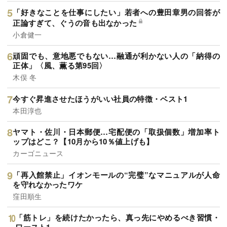
「好きなことを仕事にしたい」若者への豊田章男の回答が
正論すぎて、ぐうの音も出なかった
小倉健一
頑固でも、意地悪でもない…融通が利かない人の「納得の
正体」〈風、薫る第95回〉
木俣 冬
今すぐ昇進させたほうがいい社員の特徴・ベスト1
本田淳也
ヤマト・佐川・日本郵便…宅配便の「取扱個数」増加率ト
ップはどこ？【10月から10％値上げも】
カーゴニュース
「再入館禁止」イオンモールの“完璧”なマニュアルが人命
を守れなかったワケ
窪田順生
「筋トレ」を続けたかったら、真っ先にやめるべき習慣・