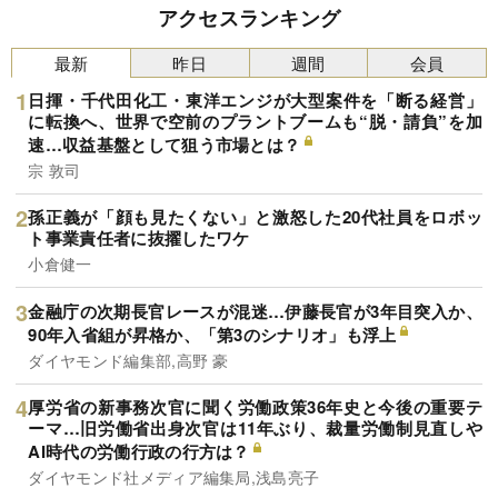
アクセスランキング
最新
昨日
週間
会員
日揮・千代田化工・東洋エンジが大型案件を「断る経営」
に転換へ、世界で空前のプラントブームも“脱・請負”を加
速…収益基盤として狙う市場とは？
宗 敦司
孫正義が「顔も見たくない」と激怒した20代社員をロボッ
ト事業責任者に抜擢したワケ
小倉健一
金融庁の次期長官レースが混迷…伊藤長官が3年目突入か、
90年入省組が昇格か、「第3のシナリオ」も浮上
ダイヤモンド編集部,高野 豪
厚労省の新事務次官に聞く労働政策36年史と今後の重要テ
ーマ…旧労働省出身次官は11年ぶり、裁量労働制見直しや
AI時代の労働行政の行方は？
ダイヤモンド社メディア編集局,浅島亮子