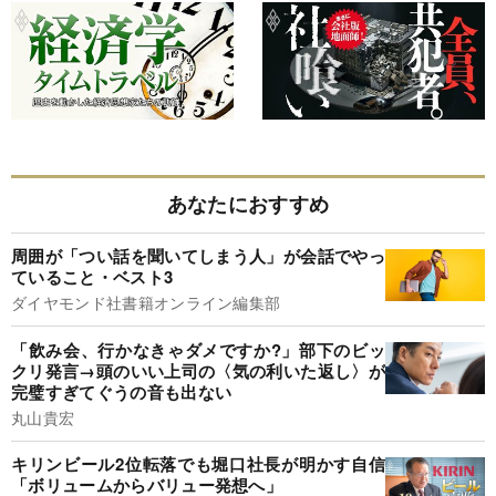
あなたにおすすめ
周囲が「つい話を聞いてしまう人」が会話でやっ
ていること・ベスト3
ダイヤモンド社書籍オンライン編集部
「飲み会、行かなきゃダメですか?」部下のビッ
クリ発言→頭のいい上司の〈気の利いた返し〉が
完璧すぎてぐうの音も出ない
丸山貴宏
キリンビール2位転落でも堀口社長が明かす自信
「ボリュームからバリュー発想へ」