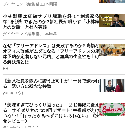
ダイヤモンド編集部,山本興陽
小林製薬は紅麹サプリ騒動を経て“創業家依
存”を脱却できたのか?新社長が明かす「小林家
との対話」と社内実態
ダイヤモンド編集部,土本匡孝
なぜ「フリーアドレス」は失敗するのか? 高額な
オフィス改修がムダになる「フリーアドレスの座
席予約が定着しない元凶」と組織の生産性を上げ
る解決策とは
PR
【新入社員を飲みに誘う上司】が「一発で嫌われ
る」誘い方の残念な特徴
yuuu(ユウ)
「美味すぎてひっくり返った」「まじ無限に食え
る」サイゼリヤの“250円デザート”幸福感がえげ
つない!「行ったら食べずにはいられない」《実
食レビュー》
ランチ命の山盛くん