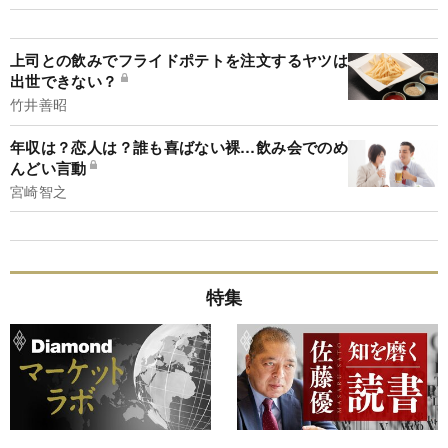
上司との飲みでフライドポテトを注文するヤツは
出世できない？
竹井善昭
年収は？恋人は？誰も喜ばない裸…飲み会でのめ
んどい言動
宮崎智之
特集