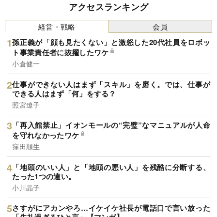
アクセスランキング
経営・戦略
会員
孫正義が「顔も見たくない」と激怒した20代社員をロボッ
ト事業責任者に抜擢したワケ
小倉健一
仕事ができない人はまず「スキル」を磨く。では、仕事が
できる人はまず「何」をする？
照宮遼子
「再入館禁止」イオンモールの“完璧”なマニュアルが人命
を守れなかったワケ
窪田順生
「地頭のいい人」と「地頭の悪い人」を残酷に分断する、
たった1つの違い。
小川晶子
さすがにアカンやろ…イケイケ社長が電話口で言い放った