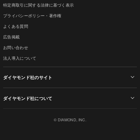
特定商取引に関する法律に基づく表示
プライバシーポリシー・著作権
よくある質問
広告掲載
お問い合わせ
法人導入について
ダイヤモンド社のサイト
Diamond Online(English)
ダイヤモンド社について
週刊ダイヤモンド
ダイヤモンド社TOP
DIAMONDハーバード・ビジネス・レビュー
© DIAMOND, INC.
会社概要
ダイヤモンドZAi（デジタル版）
採用情報
書籍オンライン