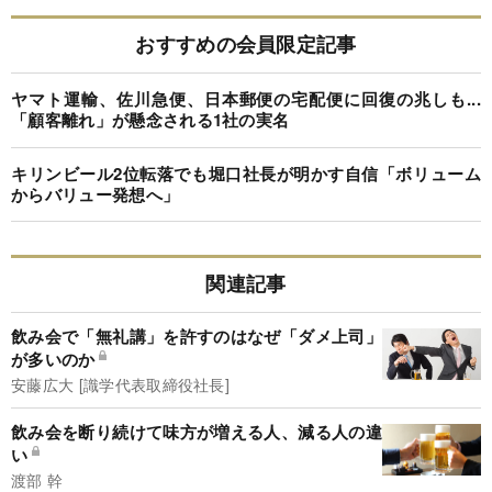
おすすめの会員限定記事
ヤマト運輸、佐川急便、日本郵便の宅配便に回復の兆しも...
「顧客離れ」が懸念される1社の実名
キリンビール2位転落でも堀口社長が明かす自信「ボリューム
からバリュー発想へ」
関連記事
飲み会で「無礼講」を許すのはなぜ「ダメ上司」
が多いのか
安藤広大 [識学代表取締役社長]
飲み会を断り続けて味方が増える人、減る人の違
い
渡部 幹