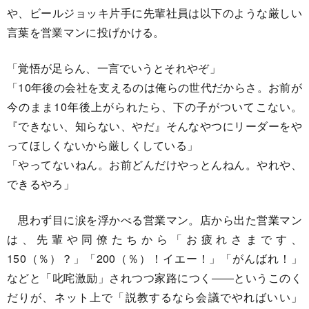
や、ビールジョッキ片手に先輩社員は以下のような厳しい
言葉を営業マンに投げかける。
「覚悟が足らん、一言でいうとそれやぞ」
「10年後の会社を支えるのは俺らの世代だからさ。お前が
今のまま10年後上がられたら、下の子がついてこない。
『できない、知らない、やだ』そんなやつにリーダーをや
ってほしくないから厳しくしている」
「やってないねん。お前どんだけやっとんねん。やれや、
できるやろ」
思わず目に涙を浮かべる営業マン。店から出た営業マン
は、先輩や同僚たちから「お疲れさまです、
150（％）？」「200（％）！イエー！」「がんばれ！」
などと「叱咤激励」されつつ家路につく――というこのく
だりが、ネット上で「説教するなら会議でやればいい」