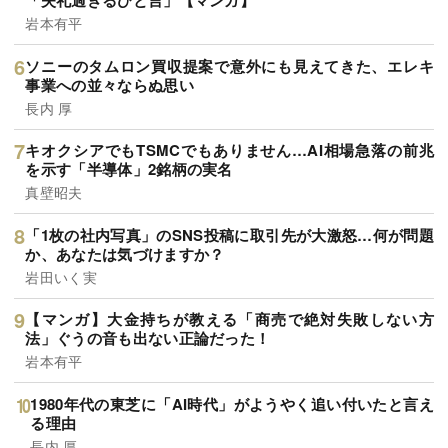
「失礼過ぎるひと言」【マンガ】
岩本有平
ソニーのタムロン買収提案で意外にも見えてきた、エレキ
事業への並々ならぬ思い
長内 厚
キオクシアでもTSMCでもありません…AI相場急落の前兆
を示す「半導体」2銘柄の実名
真壁昭夫
「1枚の社内写真」のSNS投稿に取引先が大激怒…何が問題
か、あなたは気づけますか？
岩田いく実
【マンガ】大金持ちが教える「商売で絶対失敗しない方
法」ぐうの音も出ない正論だった！
岩本有平
1980年代の東芝に「AI時代」がようやく追い付いたと言え
る理由
長内 厚