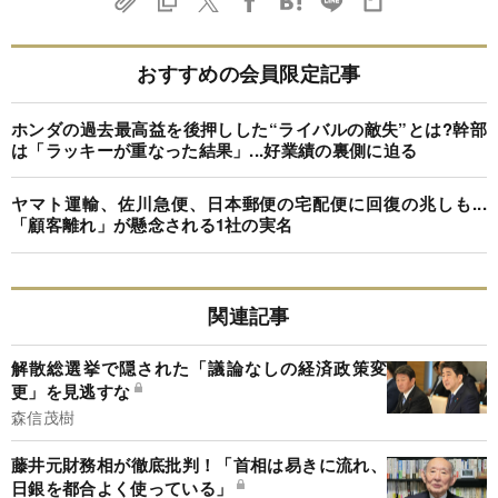
おすすめの会員限定記事
ホンダの過去最高益を後押しした“ライバルの敵失”とは?幹部
は「ラッキーが重なった結果」...好業績の裏側に迫る
ヤマト運輸、佐川急便、日本郵便の宅配便に回復の兆しも...
「顧客離れ」が懸念される1社の実名
関連記事
解散総選挙で隠された「議論なしの経済政策変
更」を見逃すな
森信茂樹
藤井元財務相が徹底批判！「首相は易きに流れ、
日銀を都合よく使っている」