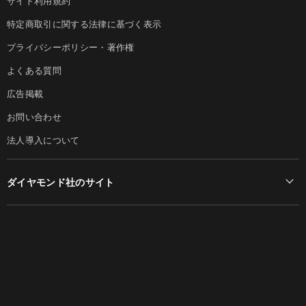
サイト利用規約
特定商取引に関する法律に基づく表示
プライバシーポリシー・著作権
よくある質問
広告掲載
お問い合わせ
法人導入について
ダイヤモンド社のサイト
Diamond Online(English)
ダイヤモンド社について
週刊ダイヤモンド
ダイヤモンド社TOP
DIAMONDハーバード・ビジネス・レビュー
© DIAMOND, INC.
会社概要
ダイヤモンドZAi（デジタル版）