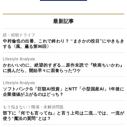
最新記事
続・続朝ドライフ
中村倫也の出番、これで終わり？ “まさかの役目”にやきもき
する〈風、薫る第96回〉
Lifestyle Analysis
かわいいのに、絶望的すぎる…原作未読で『映画ちいかわ』
に挑んだら、開始早々に面食らったワケ
Lifestyle Analysis
ソフトバンクG「巨額AI投資」とNTT「小型国産AI」1年後に
企業価値が上がるのはどっち？
もう悩まない！職場・未解決問題
部下に「何でも言ってね」と言う上司は二流…では、一流が
使う“魔法の質問”とは？