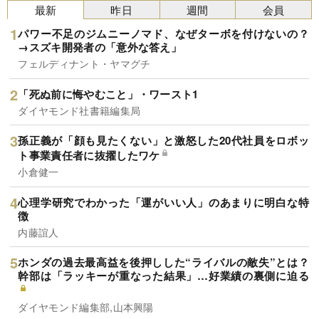
最新
昨日
週間
会員
パワー不足のジムニーノマド、なぜターボを付けないの？
→スズキ開発者の「意外な答え」
フェルディナント・ヤマグチ
「死ぬ前に悔やむこと」・ワースト1
ダイヤモンド社書籍編集局
孫正義が「顔も見たくない」と激怒した20代社員をロボッ
ト事業責任者に抜擢したワケ
小倉健一
心理学研究でわかった「運がいい人」のあまりに明白な特
徴
内藤誼人
ホンダの過去最高益を後押しした“ライバルの敵失”とは？
幹部は「ラッキーが重なった結果」…好業績の裏側に迫る
ダイヤモンド編集部,山本興陽