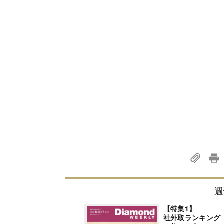
週
【特集1】
社外取ランキング