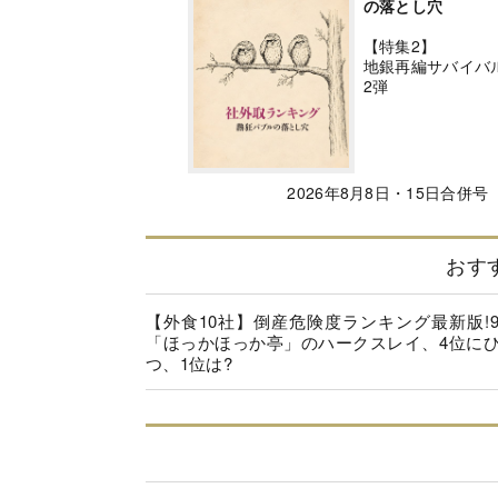
の落とし穴
【特集2】
地銀再編サバイバ
2弾
2026年8月8日・15日合併号
おす
【外食10社】倒産危険度ランキング最新版!
「ほっかほっか亭」のハークスレイ、4位に
つ、1位は?