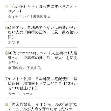
「心が疲れたら」真っ先にすべきこと・
ベスト1
ダイヤモンド社書籍編集局
頑固でも、意地悪でもない…融通が利か
ない人の「納得の正体」〈風、薫る第95
回〉
木俣 冬
60代でtimeleszにハマり人生初の1人遠
征へ…「中高年の推し活」が人生を変え
るワケ
劇団雌猫,松下真由美
ヤマト・佐川・日本郵便…宅配便の「取
扱個数」増加率トップはどこ？【10月か
ら10％値上げも】
カーゴニュース
「再入館禁止」イオンモールの“完璧”な
マニュアルが人命を守れなかったワケ