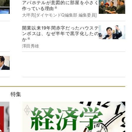
アパホテルが意図的に部屋を小さく
作っている理由
大坪亮[ダイヤモンドQ編集部 編集委員]
開業以来19年間赤字だったハウステ
ンボスは、なぜ半年で黒字化したの
か
澤田秀雄
特集