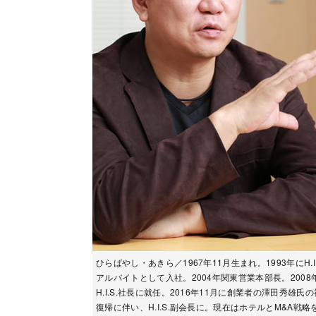
ひらばやし・あきら／1967年11月生まれ。1993年にH.I.
アルバイトとして入社。2004年関東営業本部長。2008
H.I.S.社長に就任。2016年11月に創業者の澤田秀雄氏
復帰に伴い、H.I.S.副会長に。現在はホテルとM&A戦略