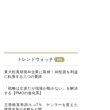
トレンドウォッチ
東大松尾研発AI企業に取材！AI投資を利益
に転換する三つの要諦
「戦略は立派だが現場が動かない」を解決
する【PMOの進化系】
立替精算率25％→7％、ヤンマーを変えた
購買改革の全貌を公開