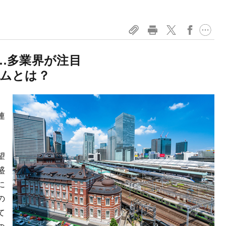
…多業界が注目
ムとは？
、
連
望
盛
に
の
て