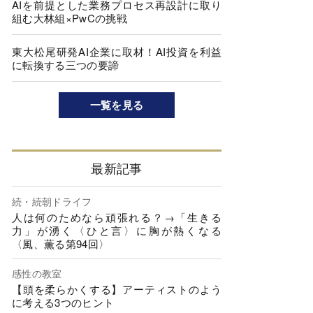
AIを前提とした業務プロセス再設計に取り
組む大林組×PwCの挑戦
東大松尾研発AI企業に取材！AI投資を利益
に転換する三つの要諦
一覧を見る
最新記事
続・続朝ドライフ
人は何のためなら頑張れる？→「生きる
力」が湧く〈ひと言〉に胸が熱くなる
〈風、薫る第94回〉
感性の教室
【頭を柔らかくする】アーティストのよう
に考える3つのヒント