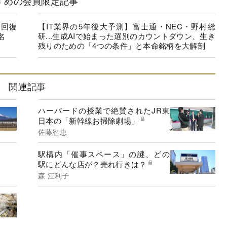
すめの会員限定記事
に回復
【IT業界の5年後大予測】富士通・NEC・野村総
名
研...生成AIで始まった選別のカウントダウン、生き
残りのための「4つの条件」と本命銘柄を大解剖
関連記事
ハーバードの授業で絶賛されたJR東
日本の「新幹線お掃除劇場」
佐藤智恵
駅構内「催事スペース」の謎、どの
駅にどんな店が？売れ行きは？
森 江利子