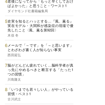
老後になってから「もっと早くしておけ
ばよかった」と思うこと・ワースト1
ダイヤモンド社書籍編集局
史実を知るとハッとする…『風、薫る』
実在モデル・大関和が感染症の現場で優
先したこと〈風、薫る第92回〉
木俣 冬
メールで「～です」を「～と思います」
とわざわざ書く人が知らない事実
西田延弘
脳がどんどん疲れていく…脳科学者が真
っ先にやめるべきと断言する「たった1
つの習慣」
川島隆太
「いつまでも若々しい人」がやっている
習慣・ベスト1
古川武士