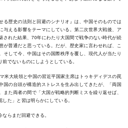
せる歴史の法則と回避のシナリオ』は、中国そのものでは
に与える影響をテーマにしている。第二次世界大戦後、ア
築された結果、70年にわたり大国間で戦争のない時代が続
態が普通だと思っている。だが、歴史家に言わせれば、こ
。そして今、中国はその国際秩序を覆し、現代人が当たり
り前でないものにしようとしている。
バマ米大統領と中国の習近平国家主席はトゥキディデスの罠
中国の台頭が構造的ストレスを生み出してきたが、「両国
。また両者の間で「大国が戦略的判断ミスを繰り返せば、
認した」と習は明らかにしている。
今ならまだ回避できる。