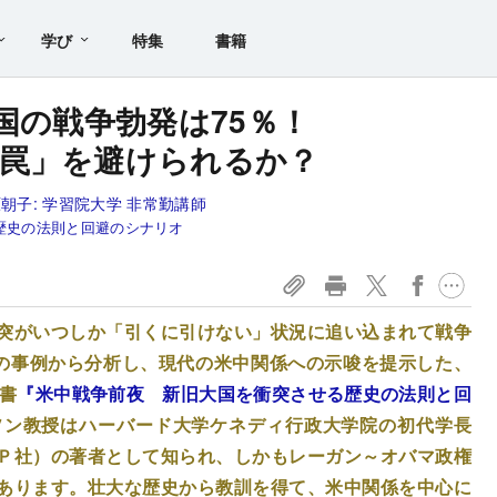
学び
特集
書籍
国の戦争勃発は75％！
罠」を避けられるか？
朝子:
学習院大学 非常勤講師
歴史の法則と回避のシナリオ
突がいつしか「引くに引けない」状況に追い込まれて戦争
年の事例から分析し、現代の米中関係への示唆を提示した、
史書
『米中戦争前夜 新旧大国を衝突させる歴史の法則と回
ソン教授はハーバード大学ケネディ行政大学院の初代学長
Ｐ社）の著者として知られ、しかもレーガン～オバマ政権
あります。壮大な歴史から教訓を得て、米中関係を中心に