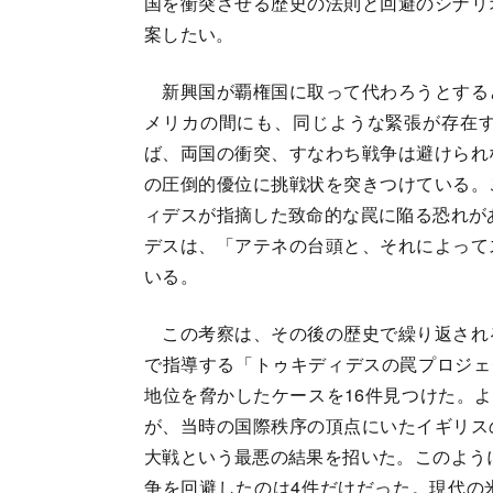
国を衝突させる歴史の法則と回避のシナリ
案したい。
新興国が覇権国に取って代わろうとする
メリカの間にも、同じような緊張が存在
ば、両国の衝突、すなわち戦争は避けられ
の圧倒的優位に挑戦状を突きつけている。
ィデスが指摘した致命的な罠に陥る恐れがあ
デスは、「アテネの台頭と、それによって
いる。
この考察は、その後の歴史で繰り返され
で指導する「トゥキディデスの罠プロジェ
地位を脅かしたケースを16件見つけた。よ
が、当時の国際秩序の頂点にいたイギリス
大戦という最悪の結果を招いた。このように
争を回避したのは4件だけだった。現代の