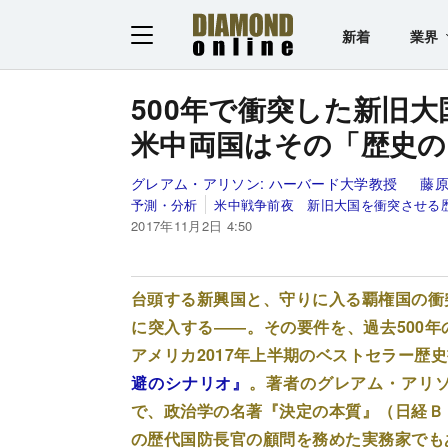
新着
業界
500年で衝突した新旧大
米中両国はその「歴史の
グレアム・アリソン:
ハーバード大学教授
藤原
予測・分析
米中戦争前夜 新旧大国を衝突させる
2017年11月2日 4:50
台頭する新興国と、守りに入る覇権国の衝
に突入する――。その要件を、過去500
アメリカ2017年上半期のベストセラー歴
避のシナリオ』
。著者のグレアム・アリ
で、政治学の名著『決定の本質』（日経Ｂ
の歴代国防長官の顧問を務めた実務家でも