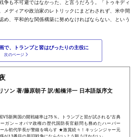
戦争も不可避ではなかった、と言うだろう。「トゥキディ
。メディアや政治家のレトリックにまどわされず、米中間
認め、平和的な関係構築に努めなければならない、という
画で、トランプと習はぴったりの主役に
次のページ
夜
ソン 著/藤原朝子 訳/船橋洋一 日本語版序文
権国VS新興国の開戦確率は75％。トランプと習が試される“古典
 レーガン～オバマ政権の歴代国防長官顧問も務めたハーバー
ール初代学長が警鐘を鳴らす ★激賞続々！キッシンジャー元
係が13番目の新旧戦争にならないよう願うほかない」