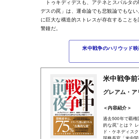
トゥキディデスも、アテネとスパルタの
デスの罠」は、運命論でも悲観論でもない
に巨大な構造的ストレスが存在することを
警鐘だ。
米中戦争のハリウッド映
米中戦争前
グレアム・アリ
＜内容紹介＞
過去500年で覇
的な罠”とは？
ド・ケネディスク
国務長官「米中関