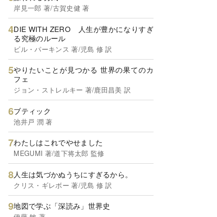
岸見一郎 著/古賀史健 著
DIE WITH ZERO 人生が豊かになりすぎ
る究極のルール
ビル・パーキンス 著/児島 修 訳
やりたいことが見つかる 世界の果てのカ
フェ
ジョン・ストレルキー 著/鹿田昌美 訳
ブティック
池井戸 潤 著
わたしはこれでやせました
MEGUMI 著/道下将太郎 監修
人生は気づかぬうちにすぎるから。
クリス・ギレボー 著/児島 修 訳
地図で学ぶ「深読み」世界史
伊藤 敏 著