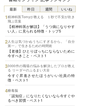
最新
昨日
週間
いいね
精神科医Tomyが教える １秒で不安が吹き
飛ぶ言葉
【精神科医が解説】「うつ病になりやす
い人」に見られる特徴・トップ5
人生は気づかぬうちにすぎるから。「自分
第一」で生きるための時間術
【老後】ひとりぼっちにならないために
今すべきこと・ベスト1
3000件の職場の悩みを解決したプロが教え
る リーダーのふるまい大全
今すぐ昇進させたほうがいい社員の特
徴・ベスト1
糖毒脳
「認知症」になりたくないなら今すぐや
るべき習慣・ベスト1