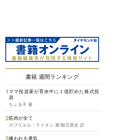
書籍 週間ランキング
ママ投資家が育休中に１億貯めた株式投
資
ちょる子 著
筋肉が全て
ガブリエル・ライオン 著/御立英史 訳
嫌われる勇気