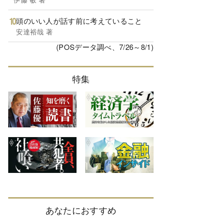
頭のいい人が話す前に考えていること
安達裕哉 著
(POSデータ調べ、7/26～8/1)
特集
あなたにおすすめ