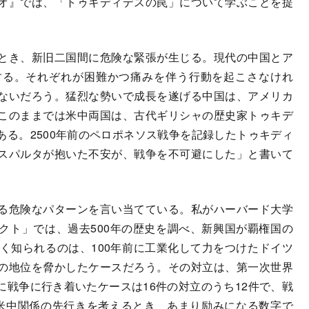
オ』では、「トゥキディデスの罠」について学ぶことを提
とき、新旧二国間に危険な緊張が生じる。現代の中国とア
する。それぞれが困難かつ痛みを伴う行動を起こさなけれ
ないだろう。猛烈な勢いで成長を遂げる中国は、アメリカ
このままでは米中両国は、古代ギリシャの歴史家トゥキデ
る。2500年前のペロポネソス戦争を記録したトゥキディ
スパルタが抱いた不安が、戦争を不可避にした」と書いて
る危険なパターンを言い当てている。私がハーバード大学
クト」では、過去500年の歴史を調べ、新興国が覇権国の
く知られるのは、100年前に工業化して力をつけたドイツ
の地位を脅かしたケースだろう。その対立は、第一次世界
戦争に行き着いたケースは16件の対立のうち12件で、戦
米中関係の先行きを考えるとき、あまり励みになる数字で