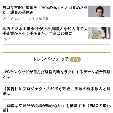
無口な古舘伊知郎を「実況の鬼」へと目覚めさせ
た、運命の昼休み
ダイヤモンド・ライフ編集部
地方の防水工事会社が正社員職人を60人育て大
手企業から引く手あまた。年商は30倍に
PR
トレンドウォッチ
JVCケンウッドが選んだ経営判断をラクにするデータ統合戦略
とは
【警告】AIプロジェクトの60％が断念、失敗の根本原因と対
策は
「戦略は立派だが現場が動かない」を解決する【PMOの進化
系】