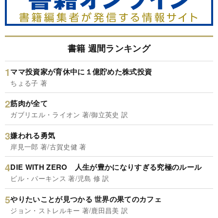
書籍 週間ランキング
ママ投資家が育休中に１億貯めた株式投資
ちょる子 著
筋肉が全て
ガブリエル・ライオン 著/御立英史 訳
嫌われる勇気
岸見一郎 著/古賀史健 著
DIE WITH ZERO 人生が豊かになりすぎる究極のルール
ビル・パーキンス 著/児島 修 訳
やりたいことが見つかる 世界の果てのカフェ
ジョン・ストレルキー 著/鹿田昌美 訳