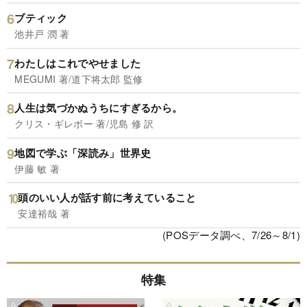
ブティック
池井戸 潤 著
わたしはこれでやせました
MEGUMI 著/道下将太郎 監修
人生は気づかぬうちにすぎるから。
クリス・ギレボー 著/児島 修 訳
地図で学ぶ「深読み」世界史
伊藤 敏 著
頭のいい人が話す前に考えていること
安達裕哉 著
(POSデータ調べ、7/26～8/1)
特集