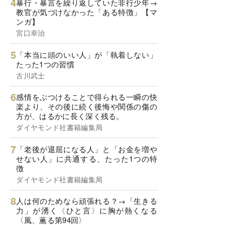
暴行・暴言を繰り返していた非行少年→
教官が気づけなかった「ある特徴」【マ
ンガ】
宮口幸治
「本当に頭のいい人」が「執着しない」
たった1つの習慣
古川武士
感情をぶつけることで得られる一瞬の快
楽より、その後に続く後悔や関係の傷の
方が、はるかに長く深く残る。
ダイヤモンド社書籍編集局
「老後が退屈になる人」と「お金を増や
せない人」に共通する、たった1つの特
徴
ダイヤモンド社書籍編集局
人は何のためなら頑張れる？→「生きる
力」が湧く〈ひと言〉に胸が熱くなる
〈風、薫る第94回〉