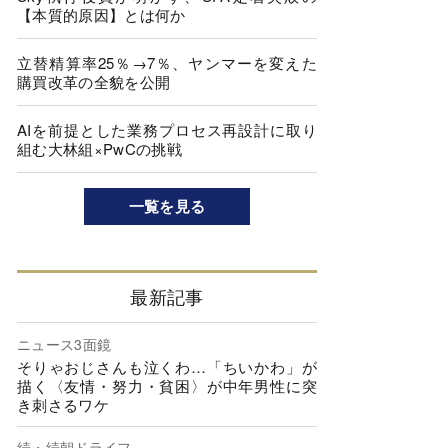
【本質的原因】とは何か
立替精算率25％→7％、ヤンマーを変えた
購買改革の全貌を公開
AIを前提とした業務プロセス再設計に取り
組む大林組×PwCの挑戦
一覧を見る
最新記事
ニュース3面鏡
そりゃおじさんも泣くわ…「ちいかわ」が
描く〈友情・努力・貧困〉が中年男性に突
き刺さるワケ
続・続朝ドライフ