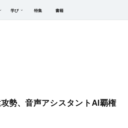
学び
特集
書籍
攻勢、音声アシスタントAI覇権