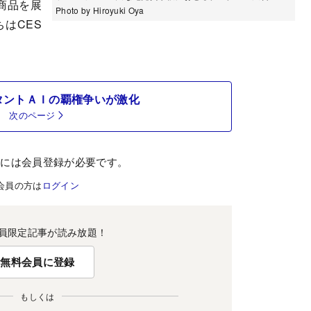
商品を展
Photo by Hiroyuki Oya
はCES
タントＡＩの覇権争いが激化
次のページ
むには会員登録が必要です。
会員の方は
ログイン
員限定記事が読み放題！
無料会員に登録
もしくは