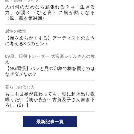
人は何のためなら頑張れる？→「生きる
力」が湧く〈ひと言〉に胸が熱くなる
〈風、薫る第94回〉
感性の教室
【頭を柔らかくする】アーティストのよう
に考える3つのヒント
89歳、現役トレーダー 大富豪シゲルさんの教
え
【NG習慣】パッと見の印象で株を買うのは
なぜダメなの？
暮らしの信じ方
もしも世界が変わっても、朝に起き出し夜
眠りたい【朝か夜か・古賀及子さん書き下
ろし（2）】
最新記事一覧