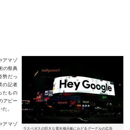
やアマゾ
術の祭典
姿勢だっ
業の記者
ったもの
のアピー
いた。
やアマゾ
ラスベガスの巨大な電光掲示板におどるグーグルの広告