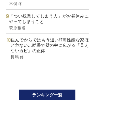
木俣 冬
「つい残業してしまう人」がお昼休みに
やってしまうこと
萩原雅裕
住んでからではもう遅い!?高性能な家ほ
ど危ない…酷暑で壁の中に広がる「見え
ないカビ」の正体
長嶋 修
ランキング一覧