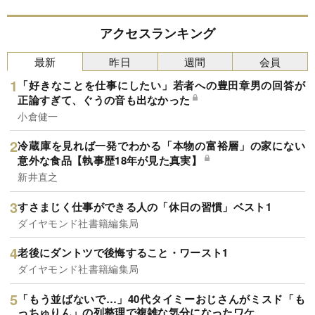
アクセスランキング
最新
昨日
週間
会員
「好きなことを仕事にしたい」若者への豊田章男の回答が
正論すぎて、ぐうの音も出なかった
小倉健一
冷蔵庫を見れば一発でわかる「本物の富裕層」の家にない
意外な食品【執事歴18年が見た真実】
新井直之
すさまじく仕事ができる人の「休日の習慣」ベスト1
ダイヤモンド社書籍編集局
老後にダントツで後悔すること・ワースト1
ダイヤモンド社書籍編集局
「もう並ばないで…」40代タイミーおじさんがミスド「も
っちゅりん」の列整理で複雑な気分になったワケ