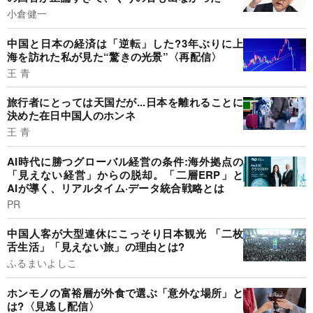
小倉健一
中国と日本の経済は「逆転」した?3年ぶりに上
海を訪れた私が見た“驚きの光景”〈再配信〉
王 青
旅行者にとっては天国だが...日本を離れることに
決めた在日中国人のホンネ
王 青
AI時代に勝つグローバル経営の条件:海外拠点の
「見えない経営」からの脱却。「二層ERP」と
AIが導く、リアルタイム·データ統合戦略とは
PR
中国人客が大型連休にこっそり日本観光 「二枚
舌生活」「見えない旅」の理由とは?
ふるまいよしこ
ホンモノの富裕層が外食で選ぶ「意外な場所」と
は?〈見逃し配信〉