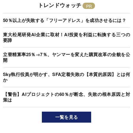
トレンドウォッチ
50％以上が失敗する「フリーアドレス」を成功させるには？
東大松尾研発AI企業に取材！AI投資を利益に転換する三つの
要諦
立替精算率25％→7％、ヤンマーを変えた購買改革の全貌を公
開
Sky執行役員が明かす、SFA定着失敗の【本質的原因】とは何
か
【警告】AIプロジェクトの60％が断念、失敗の根本原因と対
策は
一覧を見る