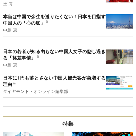
王 青
本当は中国で余生を送りたくない！日本を目指す
中国人の「心の底」
中島 恵
日本の若者が知る由もない中国人女子の悲し過ぎ
る「格差事情」
中島 恵
日本に1円も落とさない中国人観光客が急増する
理由
ダイヤモンド・オンライン編集部
特集