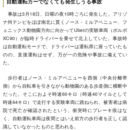
自動運転カーでなくても発生しうる事故
事故は3月18日、日曜の夜10時ごろに発生した。アリゾ
ナ州テンピをほぼ南北に貫くノース・ミルアベニュー、フ
ェニックス動物園方向に向かってUberの実験車両（ボルボ
XC90）が臨時ドライバーを乗せて北上していた。事故時
は自動運転モードで、ドライバーは運転席に座っていたも
のの、直接運転はせず、万が一の危険や事故に備えてい
た。
歩行者はノース・ミルアベニューを西側（中央分離帯
側）から自転車を引きながら動物園のある歩道側に横断中
だった。そこにおよそ時速60キロ（時速40マイルとして
時速64キロ）で走行する実験車両に跳ねられ、被害者は病
院で死亡が確認されたという。衝突時にブレーキ痕はな
く、自動運転車両は夜間とはいえ前方の歩行者を正しく認
識していなかったものと思われる。