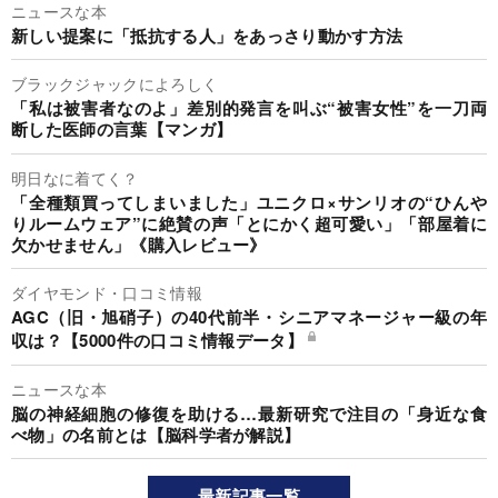
ニュースな本
新しい提案に「抵抗する人」をあっさり動かす方法
ブラックジャックによろしく
「私は被害者なのよ」差別的発言を叫ぶ“被害女性”を一刀両
断した医師の言葉【マンガ】
明日なに着てく？
「全種類買ってしまいました」ユニクロ×サンリオの“ひんや
りルームウェア”に絶賛の声「とにかく超可愛い」「部屋着に
欠かせません」《購入レビュー》
ダイヤモンド・口コミ情報
AGC（旧・旭硝子）の40代前半・シニアマネージャー級の年
収は？【5000件の口コミ情報データ】
ニュースな本
脳の神経細胞の修復を助ける…最新研究で注目の「身近な食
べ物」の名前とは【脳科学者が解説】
最新記事一覧