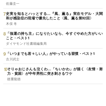
佐藤圭一
史実を知るとハッとする…『風、薫る』実在モデル・大関
和が感染症の現場で優先したこと〈風、薫る第92回〉
木俣 冬
「強運の持ち主」になりたいなら、今すぐやめた方がいい
こと・ベスト1
ダイヤモンド社書籍編集局
「いつまでも若々しい人」がやっている習慣・ベスト1
古川武士
そりゃおじさんも泣くわ…「ちいかわ」が描く〈友情・努
力・貧困〉が中年男性に突き刺さるワケ
徳重龍徳