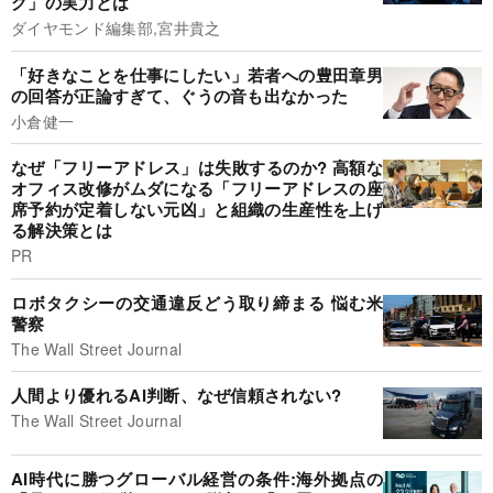
グ」の実力とは
ダイヤモンド編集部,宮井貴之
「好きなことを仕事にしたい」若者への豊田章男
の回答が正論すぎて、ぐうの音も出なかった
小倉健一
なぜ「フリーアドレス」は失敗するのか? 高額な
オフィス改修がムダになる「フリーアドレスの座
席予約が定着しない元凶」と組織の生産性を上げ
る解決策とは
PR
ロボタクシーの交通違反どう取り締まる 悩む米
警察
The Wall Street Journal
人間より優れるAI判断、なぜ信頼されない?
The Wall Street Journal
AI時代に勝つグローバル経営の条件:海外拠点の