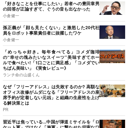
「好きなことを仕事にしたい」若者への豊田章男
の回答が正論すぎて、ぐうの音も出なかった
小倉健一
孫正義が「顔も見たくない」と激怒した20代社
員をロボット事業責任者に抜擢したワケ
小倉健一
「めっちゃ好き。毎年食べてる」コメダ珈琲
の“幸せの塊みたいなスイーツ”美味すぎてホー
ルで食べたい!「1口ごとに満足感」「コメダでい
ちばん美味い」《実食レビュー》
ランチ命の山盛くん
なぜ「フリーアドレス」は失敗するのか? 高額な
オフィス改修がムダになる「フリーアドレスの座
席予約が定着しない元凶」と組織の生産性を上げ
る解決策とは
PR
習近平は焦っている...中国が弾道ミサイルを「ロ
ケット軍」ではなく「海軍」に撃たせた切実なワ