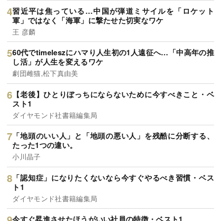
習近平は焦っている…中国が弾道ミサイルを「ロケット
軍」ではなく「海軍」に撃たせた切実なワケ
王 彦麟
60代でtimeleszにハマり人生初の1人遠征へ…「中高年の推
し活」が人生を変えるワケ
劇団雌猫,松下真由美
【老後】ひとりぼっちにならないために今すべきこと・ベ
スト1
ダイヤモンド社書籍編集局
「地頭のいい人」と「地頭の悪い人」を残酷に分断する、
たった1つの違い。
小川晶子
「認知症」になりたくないなら今すぐやるべき習慣・ベス
ト1
ダイヤモンド社書籍編集局
今すぐ昇進させたほうがいい社員の特徴・ベスト1