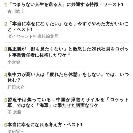
「つまらない人生を送る人」に共通する特徴・ワースト1
古川武士
「本当に幸せになりたい」なら、今すぐやめた方がいいこ
と・ベスト1
ダイヤモンド社書籍編集局
孫正義が「顔も見たくない」と激怒した20代社員をロボッ
ト事業責任者に抜擢したワケ
小倉健一
集中力が高い人は「疲れたら休憩」をしない。では、いつ
休む？
戸田大介
習近平は焦っている…中国が弾道ミサイルを「ロケット
軍」ではなく「海軍」に撃たせた切実なワケ
王 彦麟
本当に幸せになれる考え方・ベスト1
柴田賢三