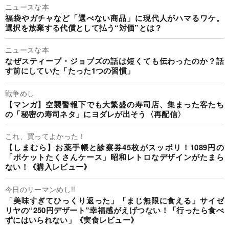
ニュースな本
福袋やガチャなど「選べない商品」に現代人がハマるワケ。
選択を放棄する代償として払う“対価”とは？
ニュースな本
なぜスティーブ・ジョブズの話は短くても伝わったのか？話
す前にしていた「たった1つの習慣」
戦争めし
【マンガ】空襲警報下でも大繁盛の寿司店、集まった客たち
の「秘密の寿司ネタ」にヨダレが出そう〈再配信〉
これ、買ってよかった！
【しまむら】お薬手帳と診察券45枚がスッポリ！1089円の
「ポケットたくさんケース」昭和レトロなデザインがたまら
ない！《購入レビュー》
今日のリーマンめし!!
「美味すぎてひっくり返った」「まじ無限に食える」サイゼ
リヤの“250円デザート”幸福感がえげつない！「行ったら食べ
ずにはいられない」《実食レビュー》