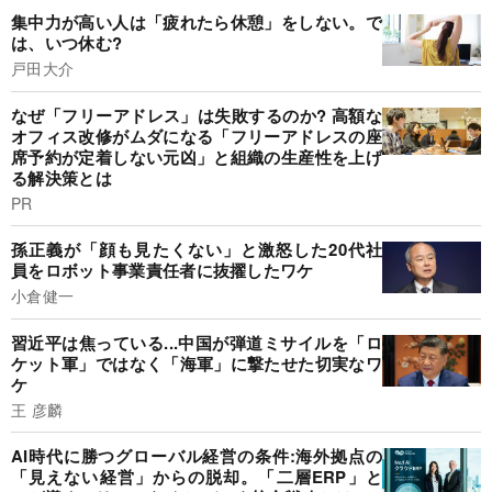
集中力が高い人は「疲れたら休憩」をしない。で
は、いつ休む?
戸田大介
なぜ「フリーアドレス」は失敗するのか? 高額な
オフィス改修がムダになる「フリーアドレスの座
席予約が定着しない元凶」と組織の生産性を上げ
る解決策とは
PR
孫正義が「顔も見たくない」と激怒した20代社
員をロボット事業責任者に抜擢したワケ
小倉健一
習近平は焦っている...中国が弾道ミサイルを「ロ
ケット軍」ではなく「海軍」に撃たせた切実なワ
ケ
王 彦麟
AI時代に勝つグローバル経営の条件:海外拠点の
「見えない経営」からの脱却。「二層ERP」と