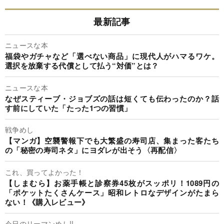
最新記事
ニュースな本
福袋やガチャなど「選べない商品」に現代人がハマるワケ。
選択を放棄する代償として払う“対価”とは？
ニュースな本
なぜスティーブ・ジョブズの話は短くても伝わったのか？話
す前にしていた「たった1つの習慣」
戦争めし
【マンガ】空襲警報下でも大繁盛の寿司店、集まった客たち
の「秘密の寿司ネタ」にヨダレが出そう〈再配信〉
これ、買ってよかった！
【しまむら】お薬手帳と診察券45枚がスッポリ！1089円の
「ポケットたくさんケース」昭和レトロなデザインがたまら
ない！《購入レビュー》
今日のリーマンめし!!