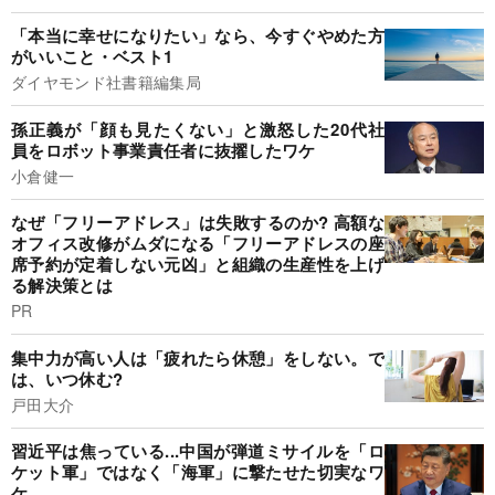
「本当に幸せになりたい」なら、今すぐやめた方
がいいこと・ベスト1
ダイヤモンド社書籍編集局
孫正義が「顔も見たくない」と激怒した20代社
員をロボット事業責任者に抜擢したワケ
小倉健一
なぜ「フリーアドレス」は失敗するのか? 高額な
オフィス改修がムダになる「フリーアドレスの座
席予約が定着しない元凶」と組織の生産性を上げ
る解決策とは
PR
集中力が高い人は「疲れたら休憩」をしない。で
は、いつ休む?
戸田大介
習近平は焦っている...中国が弾道ミサイルを「ロ
ケット軍」ではなく「海軍」に撃たせた切実なワ
ケ