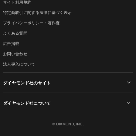
サイト利用規約
特定商取引に関する法律に基づく表示
プライバシーポリシー・著作権
よくある質問
広告掲載
お問い合わせ
法人導入について
ダイヤモンド社のサイト
Diamond Online(English)
ダイヤモンド社について
週刊ダイヤモンド
ダイヤモンド社TOP
DIAMONDハーバード・ビジネス・レビュー
© DIAMOND, INC.
会社概要
ダイヤモンドZAi（デジタル版）