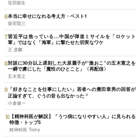
窪田順生
本当に幸せになれる考え方・ベスト1
柴田賢三
習近平は焦っている…中国が弾道ミサイルを「ロケット
軍」ではなく「海軍」に撃たせた切実なワケ
王 彦麟
対談に30分以上遅刻した大原麗子が“激おこ”の五木寛之を
一瞬で虜にした「魔性のひとこと」〈再配信〉
五木寛之
「好きなことを仕事にしたい」若者への豊田章男の回答が
正論すぎて、ぐうの音も出なかった
小倉健一
【精神科医が解説】「うつ病になりやすい人」に見られる
特徴・トップ5
精神科医 Tomy