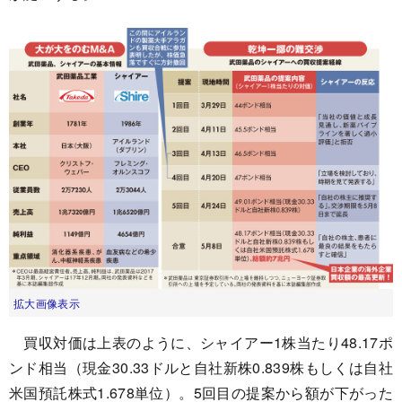
拡大画像表示
買収対価は上表のように、シャイアー1株当たり48.17ポ
ンド相当（現金30.33ドルと自社新株0.839株もしくは自社
米国預託株式1.678単位）。5回目の提案から額が下がった