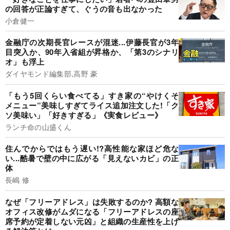
の回答が正論すぎて、ぐうの音も出なかった
小倉健一
金融庁の次期長官レースが混迷...伊藤長官が3年
目突入か、90年入省組が昇格か、「第3のシナリ
オ」も浮上
ダイヤモンド編集部,高野 豪
「もう5回くらい食べてる」すき家の“やけくそ
メニュー”美味しすぎてライス追加注文した!「ク
ソ美味い」「好きすぎる」《実食レビュー》
ランチ命の山盛くん
住んでからではもう遅い!?高性能な家ほど危な
い...酷暑で壁の中に広がる「見えないカビ」の正
体
長嶋 修
なぜ「フリーアドレス」は失敗するのか? 高額な
オフィス改修がムダになる「フリーアドレスの座
席予約が定着しない元凶」と組織の生産性を上げ