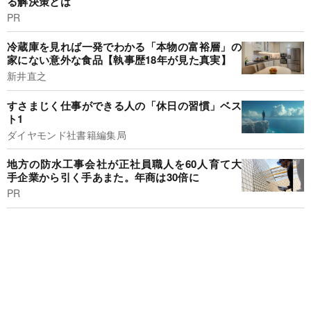
る解決策とは
PR
冷蔵庫を見れば一発でわかる「本物の富裕層」の
家にない意外な食品【執事歴18年が見た真実】
新井直之
すさまじく仕事ができる人の「休日の習慣」ベス
ト1
ダイヤモンド社書籍編集局
地方の防水工事会社が正社員職人を60人育て大
手企業から引く手あまた。年商は30倍に
PR