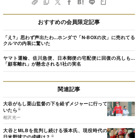
おすすめの会員限定記事
「え?」思わず声出たわ...ホンダで「N-BOXの次」に売れてる
クルマの内装に驚いた
ヤマト運輸、佐川急便、日本郵便の宅配便に回復の兆しも...
「顧客離れ」が懸念される1社の実名
関連記事
大谷がもし栗山監督の下を経ずメジャーに行って
いたら
相沢光一
大谷とMLBを批判し続ける張本氏、現役時代の
日米野球での成績は？