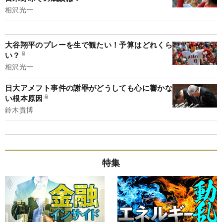
相沢光一
大谷翔平のプレーを生で観たい！予算はどれくら
い？
相沢光一
日大アメフト事件の謝罪がどうしても心に響かな
い根本原因
鈴木貴博
特集