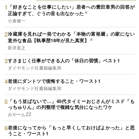
「好きなことを仕事にしたい」若者への豊田章男の回答が
正論すぎて、ぐうの音も出なかった
小倉健一
冷蔵庫を見れば一発でわかる「本物の富裕層」の家にない
意外な食品【執事歴18年が見た真実】
新井直之
すさまじく仕事ができる人の「休日の習慣」ベスト1
ダイヤモンド社書籍編集局
老後にダントツで後悔すること・ワースト1
ダイヤモンド社書籍編集局
「もう並ばないで…」40代タイミーおじさんがミスド「も
っちゅりん」の列整理で複雑な気分になったワケ
みやーんZZ
老後になってから「もっと早くしておけばよかった」と思
うこと・ワースト1