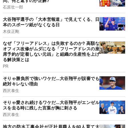
問、何と返すのが正解?
石原壮一郎
大谷翔平選手の「大本営報道」で見えてくる、日
本のスポーツ紙がなくなる日
木俣正剛
なぜ「フリーアドレス」は失敗するのか? 高額な
オフィス改修がムダになる「フリーアドレスの座
席予約が定着しない元凶」と組織の生産性を上げ
る解決策とは
PR
そりゃ勝負所で強いワケだ...大谷翔平が誤審でも
絶対キレない理由
西沢泰生
そりゃ愛され続けるワケだ...大谷翔平がエンゼル
スを去る時に残した言葉が胸に刺さる
西沢泰生
地方の防水工事会社が正社員職人を60人育て大