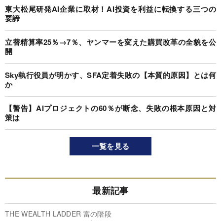
東大松尾研発AI企業に取材！AI投資を利益に転換する三つの
要諦
立替精算率25％→7％、ヤンマーを変えた購買改革の全貌を公
開
Sky執行役員が明かす、SFA定着失敗の【本質的原因】とは何
か
【警告】AIプロジェクトの60％が断念、失敗の根本原因と対
策は
一覧を見る
最新記事
THE WEALTH LADDER 富の階段