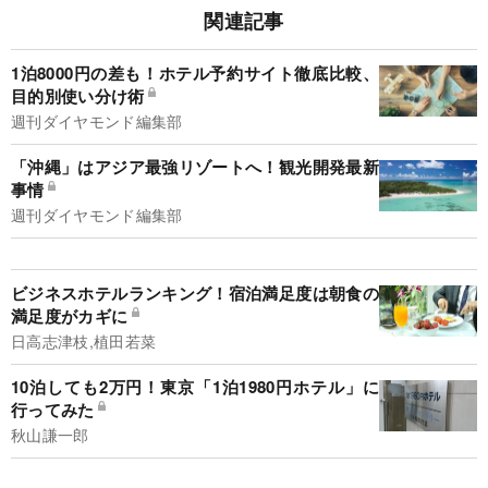
関連記事
1泊8000円の差も！ホテル予約サイト徹底比較、
目的別使い分け術
週刊ダイヤモンド編集部
「沖縄」はアジア最強リゾートへ！観光開発最新
事情
週刊ダイヤモンド編集部
ビジネスホテルランキング！宿泊満足度は朝食の
満足度がカギに
日高志津枝,植田若菜
10泊しても2万円！東京「1泊1980円ホテル」に
行ってみた
秋山謙一郎