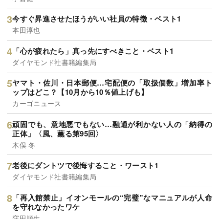
今すぐ昇進させたほうがいい社員の特徴・ベスト1
本田淳也
「心が疲れたら」真っ先にすべきこと・ベスト1
ダイヤモンド社書籍編集局
ヤマト・佐川・日本郵便…宅配便の「取扱個数」増加率ト
ップはどこ？【10月から10％値上げも】
カーゴニュース
頑固でも、意地悪でもない…融通が利かない人の「納得の
正体」〈風、薫る第95回〉
木俣 冬
老後にダントツで後悔すること・ワースト1
ダイヤモンド社書籍編集局
「再入館禁止」イオンモールの“完璧”なマニュアルが人命
を守れなかったワケ
窪田順生