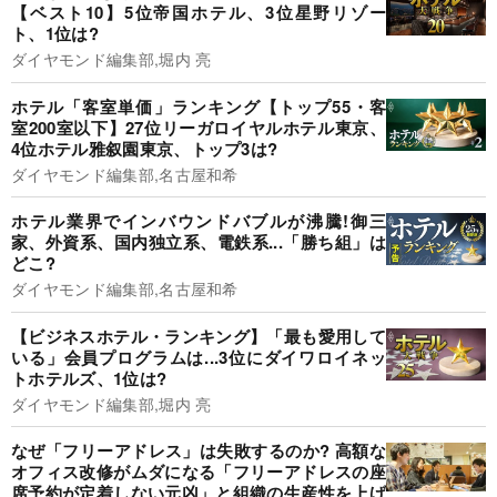
【ベスト10】5位帝国ホテル、3位星野リゾー
ト、1位は?
ダイヤモンド編集部,堀内 亮
ホテル「客室単価」ランキング【トップ55・客
室200室以下】27位リーガロイヤルホテル東京、
4位ホテル雅叙園東京、トップ3は?
ダイヤモンド編集部,名古屋和希
ホテル業界でインバウンドバブルが沸騰!御三
家、外資系、国内独立系、電鉄系...「勝ち組」は
どこ?
ダイヤモンド編集部,名古屋和希
【ビジネスホテル・ランキング】「最も愛用して
いる」会員プログラムは...3位にダイワロイネッ
トホテルズ、1位は?
ダイヤモンド編集部,堀内 亮
なぜ「フリーアドレス」は失敗するのか? 高額な
オフィス改修がムダになる「フリーアドレスの座
席予約が定着しない元凶」と組織の生産性を上げ