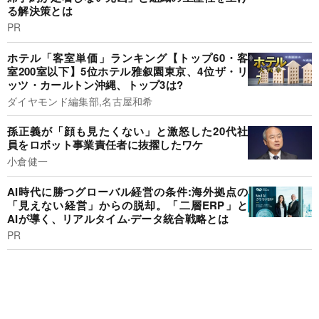
る解決策とは
PR
ホテル「客室単価」ランキング【トップ60・客
室200室以下】5位ホテル雅叙園東京、4位ザ・リ
ッツ・カールトン沖縄、トップ3は?
ダイヤモンド編集部,名古屋和希
孫正義が「顔も見たくない」と激怒した20代社
員をロボット事業責任者に抜擢したワケ
小倉健一
AI時代に勝つグローバル経営の条件:海外拠点の
「見えない経営」からの脱却。「二層ERP」と
AIが導く、リアルタイム·データ統合戦略とは
PR