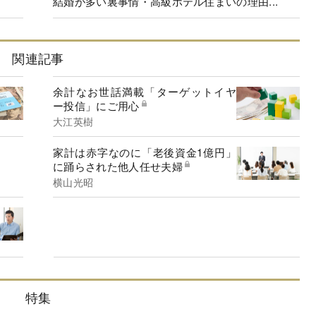
結婚が多い裏事情・高級ホテル住まいの理由...
関連記事
余計なお世話満載「ターゲットイヤ
ー投信」にご用心
大江英樹
家計は赤字なのに「老後資金1億円」
に踊らされた他人任せ夫婦
横山光昭
特集