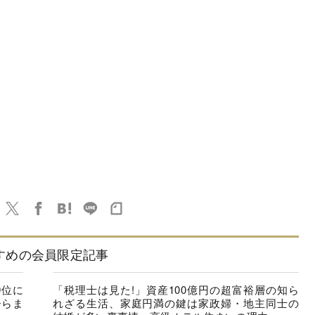
すめの会員限定記事
9位に
「税理士は見た!」資産100億円の超富裕層の知ら
ひらま
れざる生活、家庭円満の鍵は家政婦・地主同士の