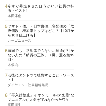
今すぐ昇進させたほうがいい社員の特
徴・ベスト1
本田淳也
ヤマト・佐川・日本郵便…宅配便の「取
扱個数」増加率トップはどこ？【10月か
ら10％値上げも】
カーゴニュース
頑固でも、意地悪でもない…融通が利か
ない人の「納得の正体」〈風、薫る第95
回〉
木俣 冬
老後にダントツで後悔すること・ワース
ト1
ダイヤモンド社書籍編集局
「再入館禁止」イオンモールの“完璧”な
マニュアルが人命を守れなかったワケ
窪田順生