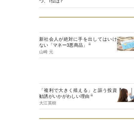
つ、1位は?
新社会人が絶対に手を出してはいけ
ない「マネー3悪商品」
山崎 元
「複利で大きく殖える」と謳う投資
勧誘がいかがわしい理由
大江英樹