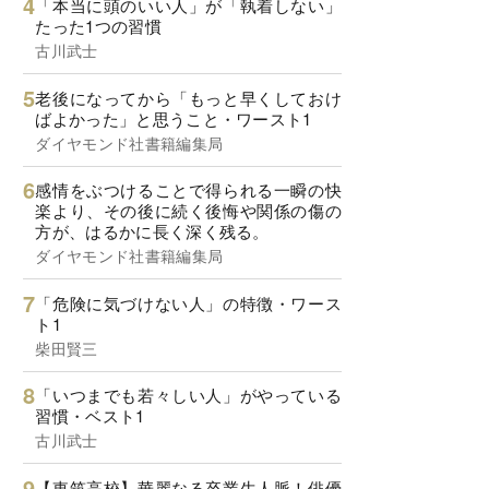
「本当に頭のいい人」が「執着しない」
たった1つの習慣
古川武士
老後になってから「もっと早くしておけ
ばよかった」と思うこと・ワースト1
ダイヤモンド社書籍編集局
感情をぶつけることで得られる一瞬の快
楽より、その後に続く後悔や関係の傷の
方が、はるかに長く深く残る。
ダイヤモンド社書籍編集局
「危険に気づけない人」の特徴・ワース
ト1
柴田賢三
「いつまでも若々しい人」がやっている
習慣・ベスト1
古川武士
【東筑高校】華麗なる卒業生人脈！俳優