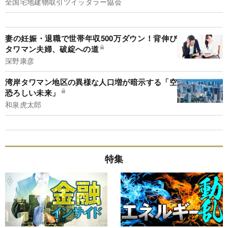
全国宅地建物取引ツイッタラー協会
妻の妊娠・退職で世帯年収500万ダウン！背伸び
タワマン夫婦、破綻への道
深野康彦
湾岸タワマン地区の異様な人口増が暗示する「空
恐ろしい未来」
和泉虎太郎
特集