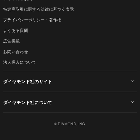
特定商取引に関する法律に基づく表示
プライバシーポリシー・著作権
よくある質問
広告掲載
お問い合わせ
法人導入について
ダイヤモンド社のサイト
Diamond Online(English)
ダイヤモンド社について
週刊ダイヤモンド
ダイヤモンド社TOP
DIAMONDハーバード・ビジネス・レビュー
© DIAMOND, INC.
会社概要
ダイヤモンドZAi（デジタル版）
採用情報
書籍オンライン