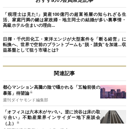
「税理士は見た!」資産100億円の超富裕層の知られざる生
活、家庭円満の鍵は家政婦・地主同士の結婚が多い裏事情・
高級ホテル住まいの理由...
日揮・千代田化工・東洋エンジが大型案件を「断る経営」に
転換へ、世界で空前のプラントブームも“脱・請負”を加速...収
益基盤として狙う市場とは?
関連記事
都心マンション高騰の陰で囁かれる「五輪前後の
暴落」待望論
週刊ダイヤモンド編集部
「オフィスは六本木がヤバい。逆に渋谷は床の取
り合い」不動産業界インサイダー地下座談会
（上）