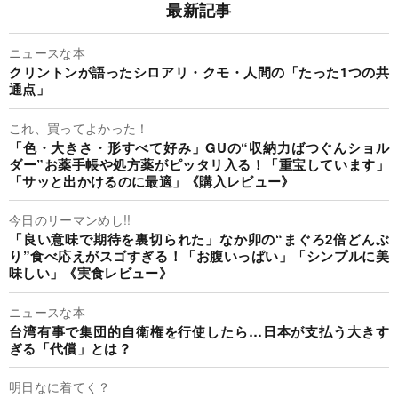
最新記事
ニュースな本
クリントンが語ったシロアリ・クモ・人間の「たった1つの共
通点」
これ、買ってよかった！
「色・大きさ・形すべて好み」GUの“収納力ばつぐんショル
ダー”お薬手帳や処方薬がピッタリ入る！「重宝しています」
「サッと出かけるのに最適」《購入レビュー》
今日のリーマンめし!!
「良い意味で期待を裏切られた」なか卯の“まぐろ2倍どんぶ
り”食べ応えがスゴすぎる！「お腹いっぱい」「シンプルに美
味しい」《実食レビュー》
ニュースな本
台湾有事で集団的自衛権を行使したら…日本が支払う大きす
ぎる「代償」とは？
明日なに着てく？