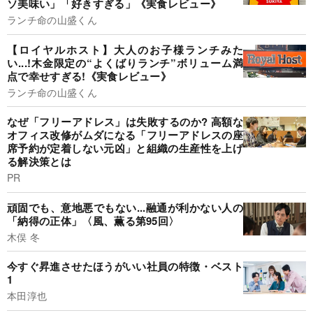
ソ美味い」「好きすぎる」《実食レビュー》
ランチ命の山盛くん
【ロイヤルホスト】大人のお子様ランチみた
い...!木金限定の“よくばりランチ”ボリューム満
点で幸せすぎる!《実食レビュー》
ランチ命の山盛くん
なぜ「フリーアドレス」は失敗するのか? 高額な
オフィス改修がムダになる「フリーアドレスの座
席予約が定着しない元凶」と組織の生産性を上げ
る解決策とは
PR
頑固でも、意地悪でもない...融通が利かない人の
「納得の正体」〈風、薫る第95回〉
木俣 冬
今すぐ昇進させたほうがいい社員の特徴・ベスト
1
本田淳也