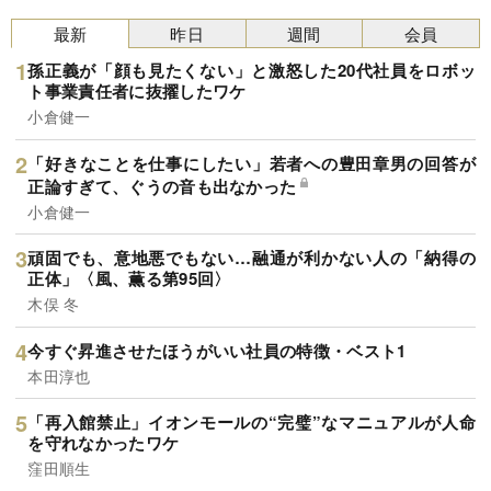
最新
昨日
週間
会員
孫正義が「顔も見たくない」と激怒した20代社員をロボッ
ト事業責任者に抜擢したワケ
小倉健一
「好きなことを仕事にしたい」若者への豊田章男の回答が
正論すぎて、ぐうの音も出なかった
小倉健一
頑固でも、意地悪でもない…融通が利かない人の「納得の
正体」〈風、薫る第95回〉
木俣 冬
今すぐ昇進させたほうがいい社員の特徴・ベスト1
本田淳也
「再入館禁止」イオンモールの“完璧”なマニュアルが人命
を守れなかったワケ
窪田順生