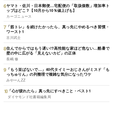
ヤマト・佐川・日本郵便…宅配便の「取扱個数」増加率ト
ップはどこ？【10月から10％値上げも】
カーゴニュース
「筋トレ」を続けたかったら、真っ先にやめるべき習慣・
ワースト1
古川武士
住んでからではもう遅い!?高性能な家ほど危ない…酷暑で
壁の中に広がる「見えないカビ」の正体
長嶋 修
「もう並ばないで…」40代タイミーおじさんがミスド「も
っちゅりん」の列整理で複雑な気分になったワケ
みやーんZZ
「心が疲れたら」真っ先にすべきこと・ベスト1
ダイヤモンド社書籍編集局