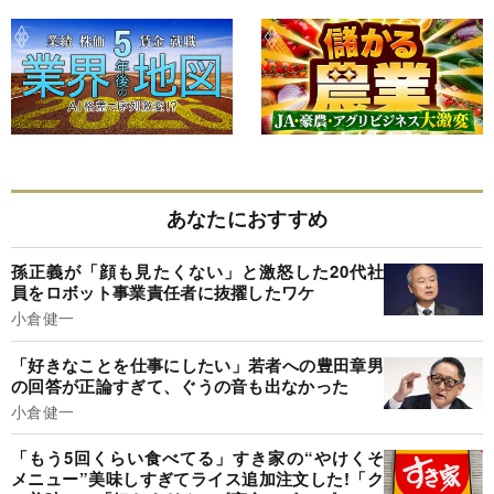
あなたにおすすめ
孫正義が「顔も見たくない」と激怒した20代社
員をロボット事業責任者に抜擢したワケ
小倉健一
「好きなことを仕事にしたい」若者への豊田章男
の回答が正論すぎて、ぐうの音も出なかった
小倉健一
「もう5回くらい食べてる」すき家の“やけくそ
メニュー”美味しすぎてライス追加注文した!「ク