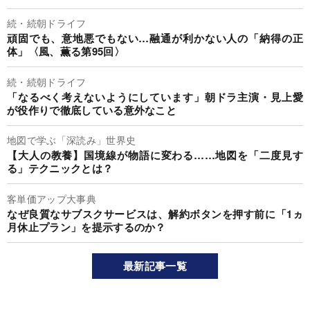
続・続朝ドライフ
頑固でも、意地悪でもない…融通が利かない人の「納得の正
体」〈風、薫る第95回〉
続・続朝ドライフ
「なるべく考えないようにしています」朝ドラ主演・見上愛
が役作りで徹底している意外なこと
地図で学ぶ「深読み」世界史
【大人の教養】国境線が物語に変わる……地図を「二度見す
る」テクニックとは？
客単価アップ大事典
なぜ良質なサブスクサービスは、解約ボタンを押す前に「1ヵ
月休止プラン」を提示するのか？
最新記事一覧