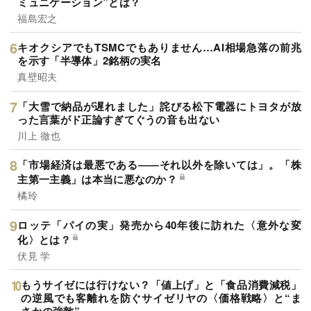
ミュニケーション”とは？
福島宏之
キオクシアでもTSMCでもありません…AI相場急落の前兆
を示す「半導体」2銘柄の実名
真壁昭夫
「大雪で納品が遅れました」詫びる松下電器にトヨタが放
った言葉がド正論すぎてぐうの音も出ない
川上 徹也
「市場経済は最悪である――それ以外を除いては」。「株
主第一主義」は本当に悪なのか？
橘玲
ロッテ「パイの実」発売から40年後に訪れた〈意外な変
化〉とは？
伏見 学
もうサイゼには行けない？「値上げ」と「食品消費減税」
の逆風でも客離れを防ぐサイゼリヤの〈価格戦略〉と“ま