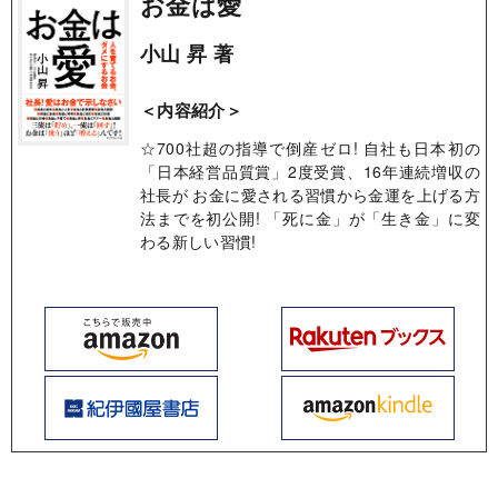
お金は愛
小山 昇 著
＜内容紹介＞
☆700社超の指導で倒産ゼロ! 自社も日本初の
「日本経営品質賞」2度受賞、16年連続増収の
社長が お金に愛される習慣から金運を上げる方
法までを初公開! 「死に金」が「生き金」に変
わる新しい習慣!