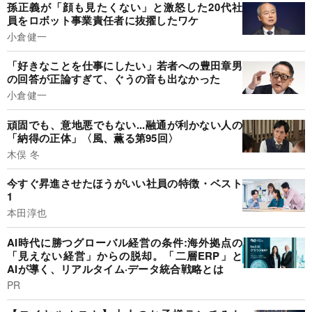
孫正義が「顔も見たくない」と激怒した20代社
員をロボット事業責任者に抜擢したワケ
小倉健一
「好きなことを仕事にしたい」若者への豊田章男
の回答が正論すぎて、ぐうの音も出なかった
小倉健一
頑固でも、意地悪でもない...融通が利かない人の
「納得の正体」〈風、薫る第95回〉
木俣 冬
今すぐ昇進させたほうがいい社員の特徴・ベスト
1
本田淳也
AI時代に勝つグローバル経営の条件:海外拠点の
「見えない経営」からの脱却。「二層ERP」と
AIが導く、リアルタイム·データ統合戦略とは
PR