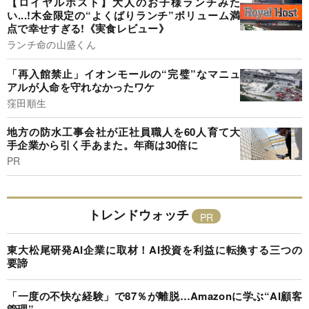
【ロイヤルホスト】大人のお子様ランチみた
い...!木金限定の“よくばりランチ”ボリューム満
点で幸せすぎる!《実食レビュー》
ランチ命の山盛くん
「再入館禁止」イオンモールの“完璧”なマニュ
アルが人命を守れなかったワケ
窪田順生
地方の防水工事会社が正社員職人を60人育て大
手企業から引く手あまた。年商は30倍に
PR
トレンドウォッチ
東大松尾研発AI企業に取材！AI投資を利益に転換する三つの
要諦
「一度の不快な経験」で87％が離脱…Amazonに学ぶ“AI顧客