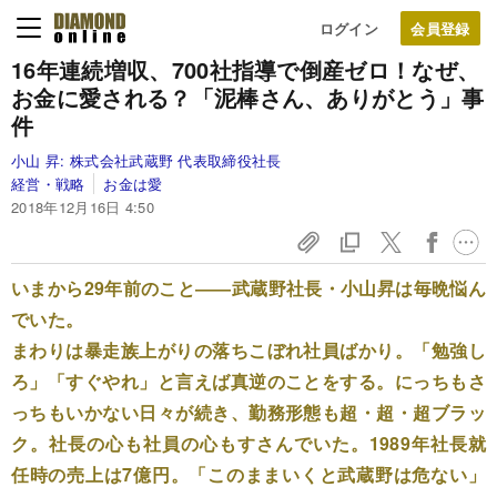
ログイン
16年連続増収、
700社指導で倒産ゼロ！
なぜ、
お金に愛される？
「泥棒さん、ありがとう」事
件
小山 昇:
株式会社武蔵野 代表取締役社長
経営・戦略
お金は愛
2018年12月16日 4:50
いまから29年前のこと――武蔵野社長・小山昇は毎晩悩ん
でいた。
まわりは暴走族上がりの落ちこぼれ社員ばかり。「勉強し
ろ」「すぐやれ」と言えば真逆のことをする。にっちもさ
っちもいかない日々が続き、勤務形態も超・超・超ブラッ
ク。社長の心も社員の心もすさんでいた。1989年社長就
任時の売上は7億円。「このままいくと武蔵野は危ない」