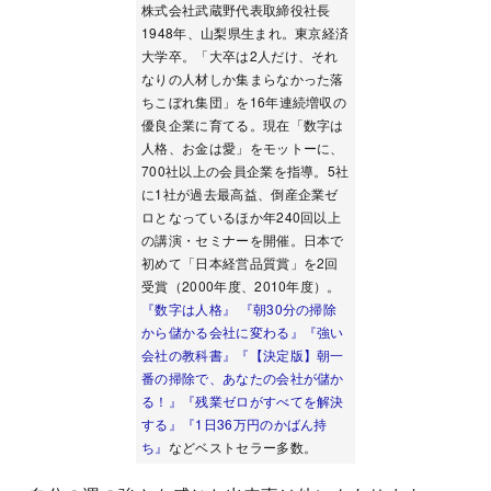
株式会社武蔵野代表取締役社長
1948年、山梨県生まれ。東京経済
大学卒。「大卒は2人だけ、それ
なりの人材しか集まらなかった落
ちこぼれ集団」を16年連続増収の
優良企業に育てる。現在「数字は
人格、お金は愛」をモットーに、
700社以上の会員企業を指導。5社
に1社が過去最高益、倒産企業ゼ
ロとなっているほか年240回以上
の講演・セミナーを開催。日本で
初めて「日本経営品質賞」を2回
受賞（2000年度、2010年度）。
『数字は人格』
『朝30分の掃除
から儲かる会社に変わる』
『強い
会社の教科書』
『【決定版】朝一
番の掃除で、あなたの会社が儲か
る！』
『残業ゼロがすべてを解決
する』
『1日36万円のかばん持
ち』
などベストセラー多数。