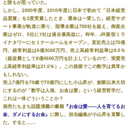
と誰もが思っていた。
しかし、2000年度、2010年度に日本で初めて「日本経営
品質賞」を2度受賞したとき、運命は一変した。経営サポ
ート事業が軌道に乗り、指導企業は700社を超え、倒産企
業はゼロ、5社に1社は過去最高益に。昨年、JR新宿ミラ
イナタワーにセミナールームをオープン。直近売上は70億
円、経常利益は6億3000万円、売上高経常利益率は9.0％
（販促費として8億4900万円を計上しているので、実質売
上高経常利益率は21.0％）。この規模でこの数字は異常か
もしれない。
売上7億円を70歳で70億円にした小山昇が、創業以来大切
にするのが「数字は人格、お金は愛」という経営哲学だ。
これは一体どういうことか？
発売たちまち話題沸騰の書籍
『お金は愛――人を育てるお
金、ダメにするお金』
に際し、担当編集が小山昇を直撃し
た。すると……