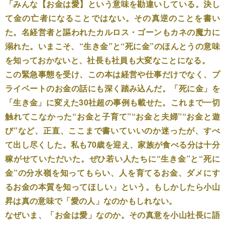
「みんな【お金は愛】という意味を勘違いしている。決し
て金の亡者になることではない。その真逆のことを書い
た。名経営者と謳われたカルロス・ゴーンもカネの魔力に
溺れた。いまこそ、“生き金”と“死に金”のほんとうの意味
を知っておかないと、社長も社員も大変なことになる。
この緊急事態を受け、この本は経営や仕事だけでなく、プ
ライベートのお金の話にも深く踏み込んだ。「死に金」を
「生き金」に変えた30社超の事例も載せた。これまで一切
触れてこなかった“お金と子育て”“お金と夫婦”“お金と遊
び”など、正直、ここまで書いていいのか迷ったが、すべ
て出し尽くした。私も70歳を迎え、家族が食べる分は十分
稼がせていただいた。ぜひ若い人たちに“生き金”と“死に
金”の分水嶺を知ってもらい、人を育てるお金、ダメにす
るお金の本質を知ってほしい」という。もしかしたら小山
昇は真の意味で「愛の人」なのかもしれない。
なぜいま、「お金は愛」なのか。その真意を小山社長に語