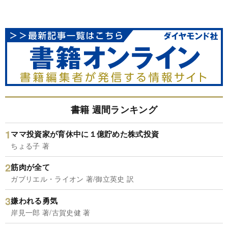
書籍 週間ランキング
ママ投資家が育休中に１億貯めた株式投資
ちょる子 著
筋肉が全て
ガブリエル・ライオン 著/御立英史 訳
嫌われる勇気
岸見一郎 著/古賀史健 著