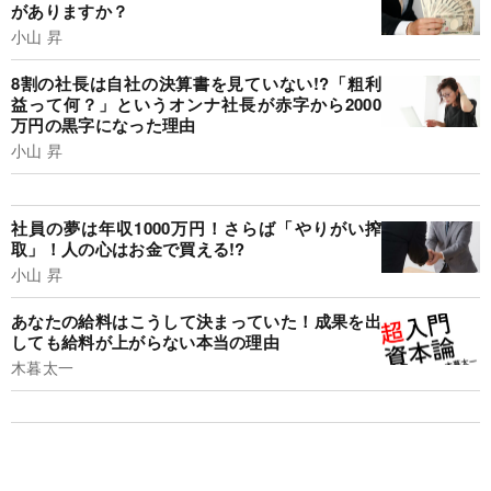
がありますか？
小山 昇
8割の社長は自社の決算書を見ていない!?「粗利
益って何？」というオンナ社長が赤字から2000
万円の黒字になった理由
小山 昇
社員の夢は年収1000万円！さらば「やりがい搾
取」！人の心はお金で買える!?
小山 昇
あなたの給料はこうして決まっていた！成果を出
しても給料が上がらない本当の理由
木暮太一