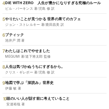
DIE WITH ZERO 人生が豊かになりすぎる究極のルール
ビル・パーキンス 著/児島 修 訳
やりたいことが見つかる 世界の果てのカフェ
ジョン・ストレルキー 著/鹿田昌美 訳
ブティック
池井戸 潤 著
わたしはこれでやせました
MEGUMI 著/道下将太郎 監修
人生は気づかぬうちにすぎるから。
クリス・ギレボー 著/児島 修 訳
地図で学ぶ「深読み」世界史
伊藤 敏 著
頭のいい人が話す前に考えていること
安達裕哉 著