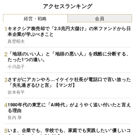
アクセスランキング
経営・戦略
会員
キオクシア株売却で「2.5兆円大儲け」の米ファンドから日
本企業が学ぶべきこと
真壁昭夫
「地頭のいい人」と「地頭の悪い人」を残酷に分断する、
たった1つの違い。
小川晶子
さすがにアカンやろ…イケイケ社長が電話口で言い放った
「失礼過ぎるひと言」【マンガ】
岩本有平
1980年代の東芝に「AI時代」がようやく追い付いたと言え
る理由
長内 厚
いま、企業でも、学校でも、家庭でも実践したい“優しいコ