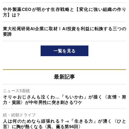
中外製薬CEOが明かす生存戦略と【変化に強い組織の作り
方】は？
東大松尾研発AI企業に取材！AI投資を利益に転換する三つの
要諦
一覧を見る
最新記事
ニュース3面鏡
そりゃおじさんも泣くわ…「ちいかわ」が描く〈友情・努
力・貧困〉が中年男性に突き刺さるワケ
続・続朝ドライフ
人は何のためなら頑張れる？→「生きる力」が湧く〈ひと
言〉に胸が熱くなる〈風、薫る第94回〉