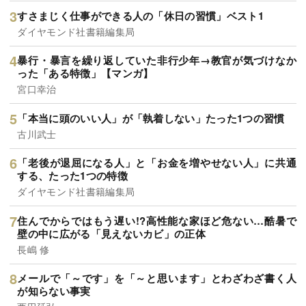
すさまじく仕事ができる人の「休日の習慣」ベスト1
ダイヤモンド社書籍編集局
暴行・暴言を繰り返していた非行少年→教官が気づけなか
った「ある特徴」【マンガ】
宮口幸治
「本当に頭のいい人」が「執着しない」たった1つの習慣
古川武士
「老後が退屈になる人」と「お金を増やせない人」に共通
する、たった1つの特徴
ダイヤモンド社書籍編集局
住んでからではもう遅い!?高性能な家ほど危ない…酷暑で
壁の中に広がる「見えないカビ」の正体
長嶋 修
メールで「～です」を「～と思います」とわざわざ書く人
が知らない事実