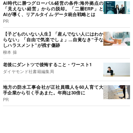
AI時代に勝つグローバル経営の条件:海外拠点の
「見えない経営」からの脱却。「二層ERP」と
AIが導く、リアルタイム·データ統合戦略とは
PR
【子どものいない人生】「産んでない人にはわか
らない」「自由で気楽でしょ」...自覚なき“子な
しハラスメント”が残す傷跡
柳本 操
老後にダントツで後悔すること・ワースト1
ダイヤモンド社書籍編集局
地方の防水工事会社が正社員職人を60人育て大
手企業から引く手あまた。年商は30倍に
PR