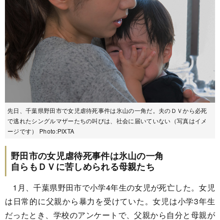
先日、千葉県野田市で女児虐待死事件は氷山の一角だ。夫のＤＶから必死
で逃れたシングルマザーたちの叫びは、社会に届いていない（写真はイメ
ージです） Photo:PIXTA
野田市の女児虐待死事件は氷山の一角
自らもＤＶに苦しめられる母親たち
1月、千葉県野田市で小学4年生の女児が死亡した。女児
は日常的に父親から暴力を受けていた。女児は小学3年生
だったとき、学校のアンケートで、父親から自分と母親が