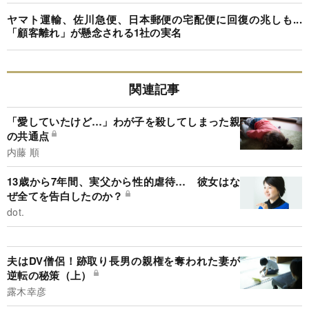
ヤマト運輸、佐川急便、日本郵便の宅配便に回復の兆しも...
「顧客離れ」が懸念される1社の実名
関連記事
「愛していたけど…」わが子を殺してしまった親
の共通点
内藤 順
13歳から7年間、実父から性的虐待… 彼女はな
ぜ全てを告白したのか？
dot.
夫はDV僧侶！跡取り長男の親権を奪われた妻が
逆転の秘策（上）
露木幸彦