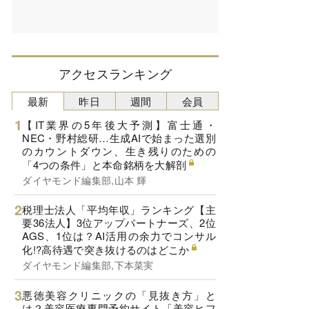
アクセスランキング
最新
昨日
週間
会員
【IT業界の5年後大予測】富士通・
NEC・野村総研…生成AIで始まった選別
のカウントダウン、生き残りのための
「4つの条件」と本命銘柄を大解剖
ダイヤモンド編集部,山本 輝
税理士法人「平均年収」ランキング【主
要36法人】3位アップパートナーズ、2位
AGS、1位は？AI活用の余力でコンサル
化!?高待遇で突き抜けるのはどこか
ダイヤモンド編集部,下本菜実
悪徳美容クリニックの「見抜き方」と
は？美容医療専門予約サイト「美容ヒフ