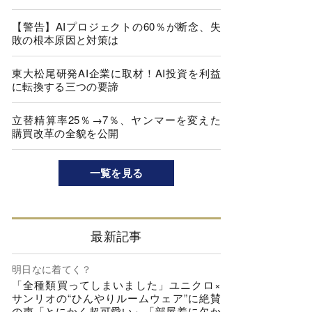
【警告】AIプロジェクトの60％が断念、失
敗の根本原因と対策は
東大松尾研発AI企業に取材！AI投資を利益
に転換する三つの要諦
立替精算率25％→7％、ヤンマーを変えた
購買改革の全貌を公開
一覧を見る
最新記事
明日なに着てく？
「全種類買ってしまいました」ユニクロ×
サンリオの“ひんやりルームウェア”に絶賛
の声「とにかく超可愛い」「部屋着に欠か