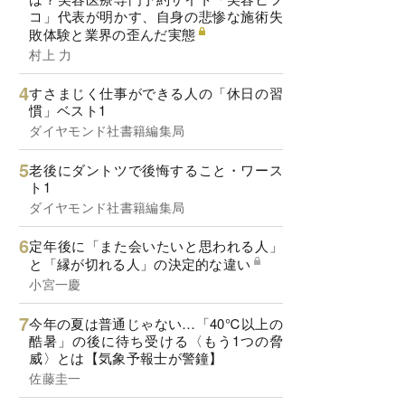
コ」代表が明かす、自身の悲惨な施術失
敗体験と業界の歪んだ実態
村上 力
すさまじく仕事ができる人の「休日の習
慣」ベスト1
ダイヤモンド社書籍編集局
老後にダントツで後悔すること・ワース
ト1
ダイヤモンド社書籍編集局
定年後に「また会いたいと思われる人」
と「縁が切れる人」の決定的な違い
小宮一慶
今年の夏は普通じゃない…「40℃以上の
酷暑」の後に待ち受ける〈もう1つの脅
威〉とは【気象予報士が警鐘】
佐藤圭一