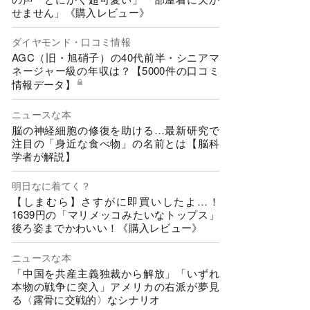
せません」《購入レビュー》
ダイヤモンド・口コミ情報
AGC（旧・旭硝子）の40代前半・シニアマ
ネージャー級の年収は？【5000件の口コミ
情報データ】
ニュースな本
脳の神経細胞の修復を助ける…最新研究で
注目の「身近な食べ物」の名前とは【脳科
学者が解説】
明日なに着てく？
【しまむら】さすがに即買いしたよ…！
1639円の「マリメッコみたいなトップス」
後ろ姿までかわいい！《購入レビュー》
ニュースな本
「中国を共産主義独裁から解放」「いずれ
本物の戦争に突入」アメリカの右派が夢見
る〈露骨に交戦的〉なシナリオ