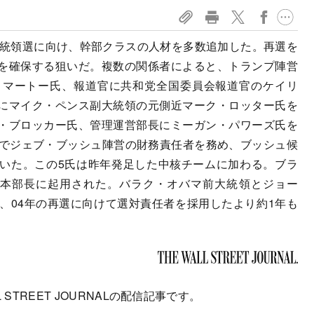
大統領選に向け、幹部クラスの人材を多数追加した。再選を
を確保する狙いだ。複数の関係者によると、トランプ陣営
・マートー氏、報道官に共和党全国委員会報道官のケイリ
にマイク・ペンス副大統領の元側近マーク・ロッター氏を
・ブロッカー氏、管理運営部長にミーガン・パワーズ氏を
選でジェブ・ブッシュ陣営の財務責任者を務め、ブッシュ候
いた。この5氏は昨年発足した中核チームに加わる。ブラ
策本部長に起用された。バラク・オバマ前大統領とジョー
、04年の再選に向けて選対責任者を採用したより約1年も
 STREET JOURNALの配信記事です。