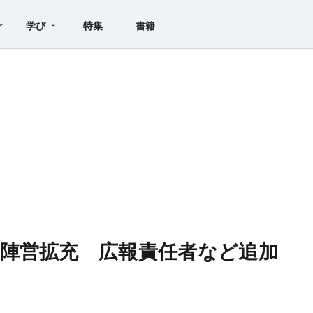
学び
特集
書籍
陣営拡充 広報責任者など追加