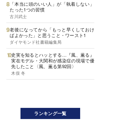
「本当に頭のいい人」が「執着しない」
たった1つの習慣
古川武士
老後になってから「もっと早くしておけ
ばよかった」と思うこと・ワースト1
ダイヤモンド社書籍編集局
史実を知るとハッとする…『風、薫る』
実在モデル・大関和が感染症の現場で優
先したこと〈風、薫る第92回〉
木俣 冬
ランキング一覧