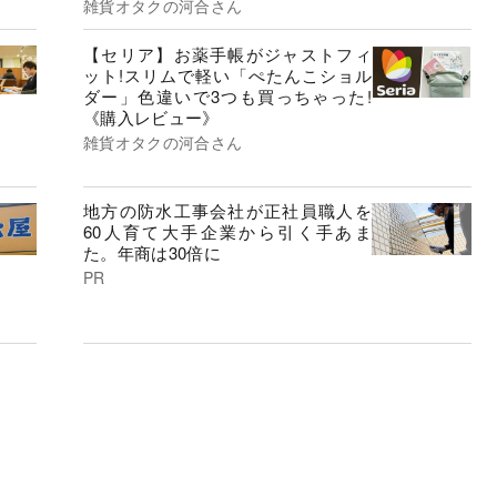
雑貨オタクの河合さん
【セリア】お薬手帳がジャストフィ
ット!スリムで軽い「ぺたんこショル
ダー」色違いで3つも買っちゃった!
《購入レビュー》
雑貨オタクの河合さん
地方の防水工事会社が正社員職人を
60人育て大手企業から引く手あま
た。年商は30倍に
PR