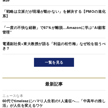
「戦略は立派だが現場が動かない」を解決する【PMOの進化
系】
「一度の不快な経験」で87％が離脱…Amazonに学ぶ“AI顧客
管理”
電通副社長×東大教授が語る「利益の松竹梅」なぜ松を狙うべ
き？
一覧を見る
最新記事
ニュースな本
60代でtimeleszにハマり人生初の1人遠征へ…「中高年の推し
活」が人生を変えるワケ