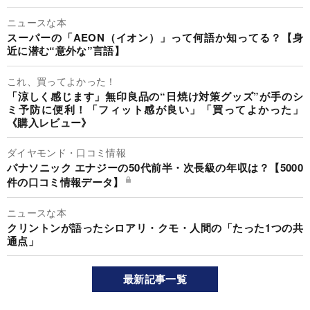
ニュースな本
スーパーの「AEON（イオン）」って何語か知ってる？【身
近に潜む“意外な”言語】
これ、買ってよかった！
「涼しく感じます」無印良品の“日焼け対策グッズ”が手のシ
ミ予防に便利！「フィット感が良い」「買ってよかった」
《購入レビュー》
ダイヤモンド・口コミ情報
パナソニック エナジーの50代前半・次長級の年収は？【5000
件の口コミ情報データ】
ニュースな本
クリントンが語ったシロアリ・クモ・人間の「たった1つの共
通点」
最新記事一覧