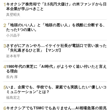
キオクシア株売却で「2.5兆円大儲け」の米ファンドから日
本企業が学ぶべきこと
真壁昭夫
「地頭のいい人」と「地頭の悪い人」を残酷に分断する、
たった1つの違い。
小川晶子
さすがにアカンやろ…イケイケ社長が電話口で言い放った
「失礼過ぎるひと言」【マンガ】
岩本有平
1980年代の東芝に「AI時代」がようやく追い付いたと言え
る理由
長内 厚
いま、企業でも、学校でも、家庭でも実践したい“優しいコ
ミュニケーション”とは？
福島宏之
キオクシアでもTSMCでもありません…AI相場急落の前兆