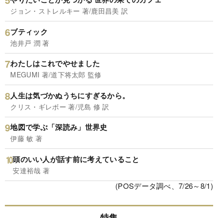
ジョン・ストレルキー 著/鹿田昌美 訳
ブティック
池井戸 潤 著
わたしはこれでやせました
MEGUMI 著/道下将太郎 監修
人生は気づかぬうちにすぎるから。
クリス・ギレボー 著/児島 修 訳
地図で学ぶ「深読み」世界史
伊藤 敏 著
頭のいい人が話す前に考えていること
安達裕哉 著
(POSデータ調べ、7/26～8/1)
特集