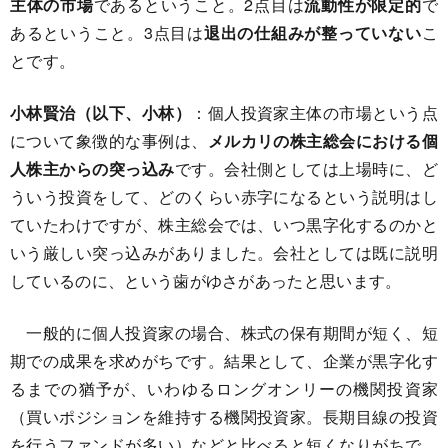
主体の市場
であるということ。2点目は
流動性が限定的
で
あるということ。3点目は
退出の仕組みが整っていない
こ
とです。
小林賢治（以下、小林）
：個人投資家主体の市場という点
について象徴的な事例は、
メルカリの株主総会における個
人株主からの突っ込み
です。会社側としては上場時に、ど
ういう投資をして、どのくらい赤字になるという説明はし
ていたわけですが、株主総会では、いつ黒字化するのかと
いう厳しい突っ込みがありました。会社としては既に説明
しているのに、という歯がゆさがあったと思います。
一般的に個人投資家の場合、株式の保有期間が短く、短
期での成果を求めがちです。結果として、企業が黒字化す
るまでの猶予が、いわゆるロングオンリーの機関投資家
（買いポジションを維持する機関投資家。長期目線の投資
を行うファンドが多い）などと比べると短くなりがちで、