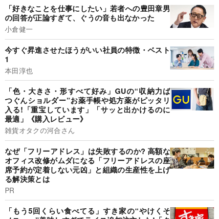
「好きなことを仕事にしたい」若者への豊田章男
の回答が正論すぎて、ぐうの音も出なかった
小倉健一
今すぐ昇進させたほうがいい社員の特徴・ベスト
1
本田淳也
「色・大きさ・形すべて好み」GUの“収納力ば
つぐんショルダー”お薬手帳や処方薬がピッタリ
入る!「重宝しています」「サッと出かけるのに
最適」《購入レビュー》
雑貨オタクの河合さん
なぜ「フリーアドレス」は失敗するのか? 高額な
オフィス改修がムダになる「フリーアドレスの座
席予約が定着しない元凶」と組織の生産性を上げ
る解決策とは
PR
「もう5回くらい食べてる」すき家の“やけくそ