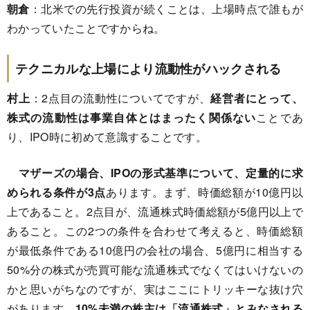
朝倉
：北米での先行投資が続くことは、上場時点で誰もが
わかっていたことですからね。
テクニカルな上場により流動性がハックされる
村上
：2点目の流動性についてですが、
経営者にとって、
株式の流動性は事業自体とはまったく関係ない
ことであ
り、IPO時に初めて意識することです。
マザーズの場合、IPOの形式基準について、定量的に求
められる条件が3点
あります。まず、時価総額が10億円以
上であること。2点目が、流通株式時価総額が5億円以上で
あること。この2つの条件を合わせて考えると、時価総額
が最低条件である10億円の会社の場合、5億円に相当する
50%分の株式が売買可能な流通株式でなくてはいけないの
かと思いがちなのですが、実はここにトリッキーな抜け穴
があります。
10%未満の株主は「流通株式」とみなされる