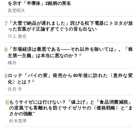
を示す「半導体」2銘柄の実名
真壁昭夫
「大雪で納品が遅れました」詫びる松下電器にトヨタが放
った言葉がド正論すぎてぐうの音も出ない
川上 徹也
「市場経済は最悪である――それ以外を除いては」。「株
主第一主義」は本当に悪なのか？
橘玲
ロッテ「パイの実」発売から40年後に訪れた〈意外な変
化〉とは？
伏見 学
もうサイゼには行けない？「値上げ」と「食品消費減税」
の逆風でも客離れを防ぐサイゼリヤの〈価格戦略〉と“ま
さかの強敵”
鈴木貴博