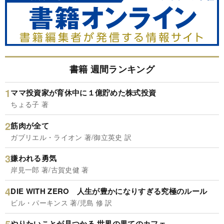
書籍 週間ランキング
ママ投資家が育休中に１億貯めた株式投資
ちょる子 著
筋肉が全て
ガブリエル・ライオン 著/御立英史 訳
嫌われる勇気
岸見一郎 著/古賀史健 著
DIE WITH ZERO 人生が豊かになりすぎる究極のルール
ビル・パーキンス 著/児島 修 訳
やりたいことが見つかる 世界の果てのカフェ