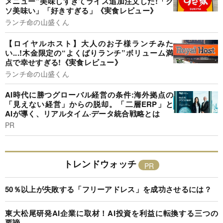
メニュー”美味しすぎてライス追加注文した!「ク
ソ美味い」「好きすぎる」《実食レビュー》
ランチ命の山盛くん
【ロイヤルホスト】大人のお子様ランチみた
い...!木金限定の“よくばりランチ”ボリューム満
点で幸せすぎる!《実食レビュー》
ランチ命の山盛くん
AI時代に勝つグローバル経営の条件:海外拠点の
「見えない経営」からの脱却。「二層ERP」と
AIが導く、リアルタイム·データ統合戦略とは
PR
トレンドウォッチ
50％以上が失敗する「フリーアドレス」を成功させるには？
東大松尾研発AI企業に取材！AI投資を利益に転換する三つの
要諦