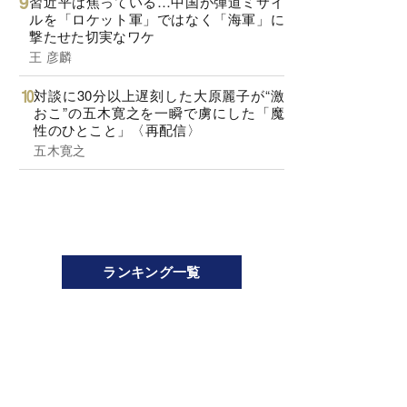
習近平は焦っている…中国が弾道ミサイ
ルを「ロケット軍」ではなく「海軍」に
撃たせた切実なワケ
王 彦麟
対談に30分以上遅刻した大原麗子が“激
おこ”の五木寛之を一瞬で虜にした「魔
性のひとこと」〈再配信〉
五木寛之
ランキング一覧