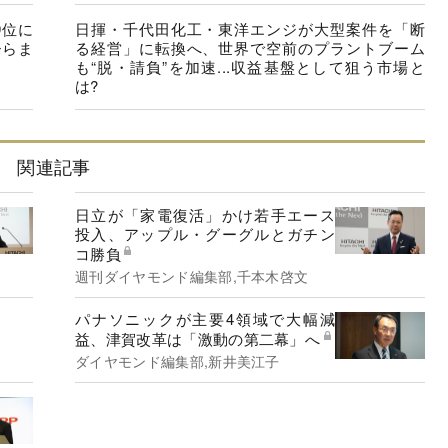
9位に
日揮・千代田化工・東洋エンジが大型案件を「断
ひらま
る経営」に転換へ、世界で空前のプラントブーム
も“脱・請負”を加速...収益基盤として狙う市場と
は?
関連記事
日立が「家電復活」かけ若手エース
投入、アップル・グーグルとガチン
コ勝負
週刊ダイヤモンド編集部,千本木啓文
パナソニックが主要4領域で大幅減
益、津賀改革は「激動の第二幕」へ
ダイヤモンド編集部,新井美江子