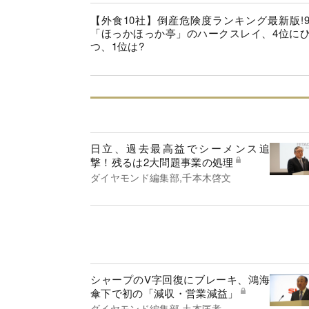
【外食10社】倒産危険度ランキング最新版!
「ほっかほっか亭」のハークスレイ、4位に
つ、1位は?
日立、過去最高益でシーメンス追
撃！残るは2大問題事業の処理
ダイヤモンド編集部,千本木啓文
シャープのV字回復にブレーキ、鴻海
傘下で初の「減収・営業減益」
ダイヤモンド編集部,土本匡孝