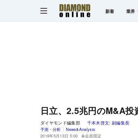
新着
業界
日立、2.5兆円のM&A
ダイヤモンド編集部
千本木啓文:
副編集長
予測・分析
News&Analysis
2019年5月13日 5:00
会員限定