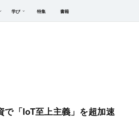
学び
特集
書籍
投資で「IoT至上主義」を超加速