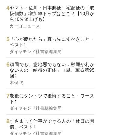
ヤマト・佐川・日本郵便…宅配便の「取
扱個数」増加率トップはどこ？【10月か
ら10％値上げも】
カーゴニュース
「心が疲れたら」真っ先にすべきこと・
ベスト1
ダイヤモンド社書籍編集局
頑固でも、意地悪でもない…融通が利か
ない人の「納得の正体」〈風、薫る第95
回〉
木俣 冬
老後にダントツで後悔すること・ワース
ト1
ダイヤモンド社書籍編集局
すさまじく仕事ができる人の「休日の習
慣」ベスト1
ダイヤモンド社書籍編集局