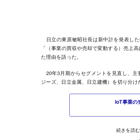
日立の東原敏昭社長は新中計を発表した5
「（事業の買収や売却で変動する）売上高
た理由を語った。
20年3月期からセグメントを見直し、主
ジーズ、日立金属、日立建機）を切り分け
IoT事業
続きを読