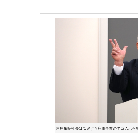
東原敏昭社長は低迷する家電事業のテコ入れも新中計の重要