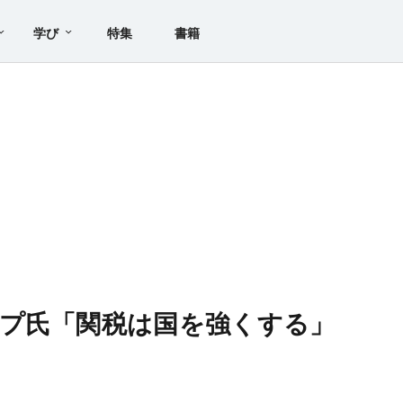
学び
特集
書籍
プ氏「関税は国を強くする」