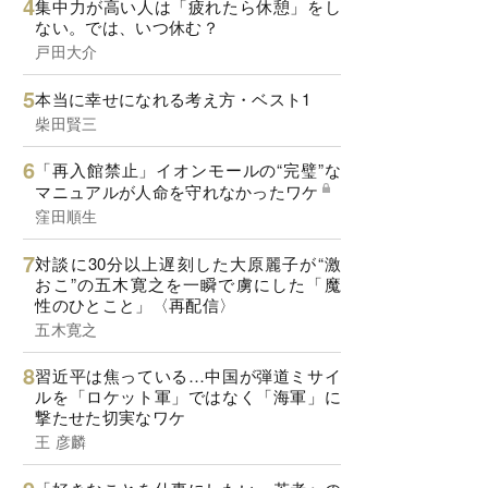
集中力が高い人は「疲れたら休憩」をし
ない。では、いつ休む？
戸田大介
本当に幸せになれる考え方・ベスト1
柴田賢三
「再入館禁止」イオンモールの“完璧”な
マニュアルが人命を守れなかったワケ
窪田順生
対談に30分以上遅刻した大原麗子が“激
おこ”の五木寛之を一瞬で虜にした「魔
性のひとこと」〈再配信〉
五木寛之
習近平は焦っている…中国が弾道ミサイ
ルを「ロケット軍」ではなく「海軍」に
撃たせた切実なワケ
王 彦麟