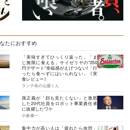
なたにおすすめ
「美味すぎてひっくり返った」「ま
じ無限に食える」サイゼリヤの“250
円デザート”幸福感がえげつない!「行
ったら食べずにはいられない」《実
食レビュー》
ランチ命の山盛くん
孫正義が「顔も見たくない」と激怒
した20代社員をロボット事業責任者
に抜擢したワケ
小倉健一
集中力が高い人は「疲れたら休憩」