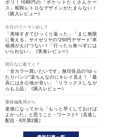
ポリ！1089円の「ポケットたくさんケー
ス」昭和レトロなデザインがたまらない！
《購入レビュー》
今日のリーマンめし!!
「美味すぎてひっくり返った」「まじ無限
に食える」サイゼリヤの“250円デザート”幸
福感がえげつない！「行ったら食べずには
いられない」《実食レビュー》
明日なに着てく？
「全カラー買いたいです」無印良品の“ゆっ
たりパンツ”楽ちんなのにキレイ見え！「最
高にはき心地が良い」「リラックスしなが
らも上品」《購入レビュー》
書籍編集局から
老後になってから「もっと早くしておけば
よかった」と思うこと・ワースト1［見逃し
配信・8月第2週］
最新記事一覧