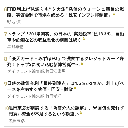
FRB利上げ見送りも“タカ派”発信のウォーシュ議長の戦
略、実質金利で市場を締める「株安インフレ抑制策」
野地 慎
トランプ「301条関税」の日本の“実効税率”は13.3％、自動
車や鉄鋼などの収益悪化の構図は続く
星野卓也
「楽天カード＋みずほFG」で激変するクレジットカード序
列！トップ3に食い込む新陣営誕生へ
ダイヤモンド編集部,片田江康男
日銀の政策金利「最終到達点」は1.5％か2％か、利上げペ
ースを左右する物価・円安・財政
ダイヤモンド編集部,竹田孝洋
黒田東彦が解説する「為替介入の誤解」、米国債を売れず
円買い資金が不足するという勘違い
黒田東彦