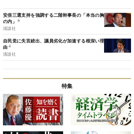
安倍三選支持を強調する二階幹事長の「本当の胸
の内」
清談社
自民党に失言続出、議員劣化が加速する根深い理
由
清談社
特集