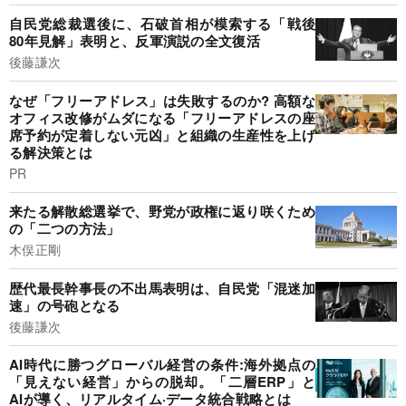
自民党総裁選後に、石破首相が模索する「戦後
80年見解」表明と、反軍演説の全文復活
後藤謙次
なぜ「フリーアドレス」は失敗するのか? 高額な
オフィス改修がムダになる「フリーアドレスの座
席予約が定着しない元凶」と組織の生産性を上げ
る解決策とは
PR
来たる解散総選挙で、野党が政権に返り咲くため
の「二つの方法」
木俣正剛
歴代最長幹事長の不出馬表明は、自民党「混迷加
速」の号砲となる
後藤謙次
AI時代に勝つグローバル経営の条件:海外拠点の
「見えない経営」からの脱却。「二層ERP」と
AIが導く、リアルタイム·データ統合戦略とは