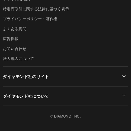
特定商取引に関する法律に基づく表示
プライバシーポリシー・著作権
よくある質問
広告掲載
お問い合わせ
法人導入について
ダイヤモンド社のサイト
Diamond Online(English)
ダイヤモンド社について
週刊ダイヤモンド
ダイヤモンド社TOP
DIAMONDハーバード・ビジネス・レビュー
© DIAMOND, INC.
会社概要
ダイヤモンドZAi（デジタル版）
採用情報
書籍オンライン