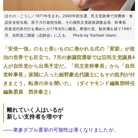
ほその・ごうし／1971年生まれ。2000年初当選、民主党政権で消費者・食
品安全担当相、原子力行政担当相。その後民主党政策調査会長、幹事長、
民進党代表代行を務めたが17年8月に離党。希望の党、無所属を経て19年1
月、自民党二階派（志帥会）に入る。 Photo by Toshiaki Usami
「安倍一強」のもと長いものに巻かれる式の「変節」が政
治の世界でも目立つ。7月の参議院選挙では旧民主党議員4
人が自民党から出馬予定だ。「民主党幹事長」から「自民
党幹事長」派閥に入った細野豪志代議士にもその批判が付
きまとう。転身の弁を聞いた。（ダイヤモンド編集部特任
編集委員 西井泰之）
離れていく人はいるが
新しい支持者を増やす
――衆参ダブル選挙の可能性は薄くなりましたが。