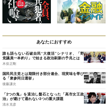
あなたにおすすめ
誰も語らない石破自民“大復活”シナリオ、「野
党議員一本釣り」で始まる政治刷新の予兆とは
木俣正剛
国民民主党とは期限付き部分連合、現実味を帯び
る「衆参同日選挙」
後藤謙次
「2つの鬼」を退治し盤石となった「高市女王政
治」が避けて通れない3つの重大課題
清水克彦