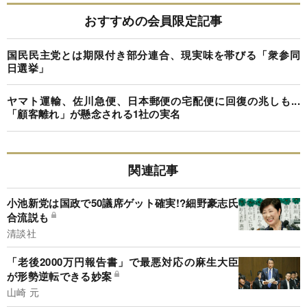
おすすめの会員限定記事
国民民主党とは期限付き部分連合、現実味を帯びる「衆参同
日選挙」
ヤマト運輸、佐川急便、日本郵便の宅配便に回復の兆しも...
「顧客離れ」が懸念される1社の実名
関連記事
小池新党は国政で50議席ゲット確実!?細野豪志氏
合流説も
清談社
「老後2000万円報告書」で最悪対応の麻生大臣
が形勢逆転できる妙案
山崎 元