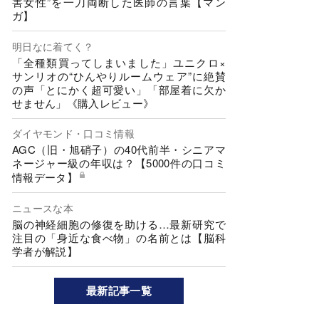
害女性”を一刀両断した医師の言葉【マン
ガ】
明日なに着てく？
「全種類買ってしまいました」ユニクロ×
サンリオの“ひんやりルームウェア”に絶賛
の声「とにかく超可愛い」「部屋着に欠か
せません」《購入レビュー》
ダイヤモンド・口コミ情報
AGC（旧・旭硝子）の40代前半・シニアマ
ネージャー級の年収は？【5000件の口コミ
情報データ】
ニュースな本
脳の神経細胞の修復を助ける…最新研究で
注目の「身近な食べ物」の名前とは【脳科
学者が解説】
最新記事一覧