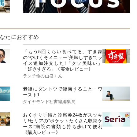
なたにおすすめ
「もう5回くらい食べてる」すき家
の“やけくそメニュー”美味しすぎてラ
イス追加注文した!「クソ美味い」
「好きすぎる」《実食レビュー》
ランチ命の山盛くん
老後にダントツで後悔すること・ワ
ースト1
ダイヤモンド社書籍編集局
おくすり手帳と診察券24枚がスッキ
リ!セリアの“ポケットたくさん収納ケ
ース”病院の書類も持ち歩けて便利
《購入レビュー》