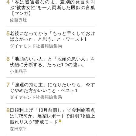
「私は被害者なのよ」差別的発言を叫
ぶ“被害女性”を一刀両断した医師の言葉
【マンガ】
佐藤秀峰
老後になってから「もっと早くしておけ
ばよかった」と思うこと・ワースト1
ダイヤモンド社書籍編集局
「地頭のいい人」と「地頭の悪い人」を
残酷に分断する、たった1つの違い。
小川晶子
「強運の持ち主」になりたいなら、今す
ぐやめた方がいいこと・ベスト1
ダイヤモンド社書籍編集局
日銀利上げ「10月前倒し」で金利終着点
は1.75％か、展望レポートで鮮明“物価上
振れリスク”警戒モ－ド
森田京平