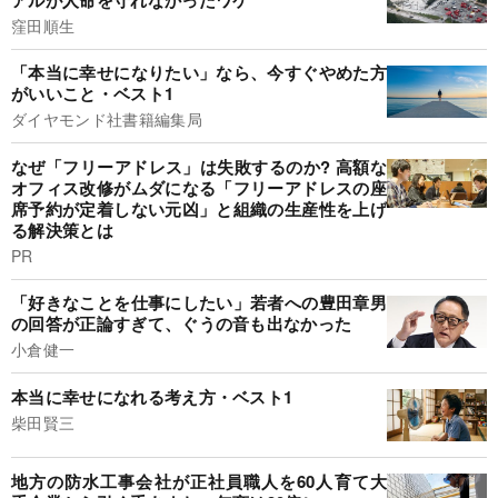
窪田順生
「本当に幸せになりたい」なら、今すぐやめた方
がいいこと・ベスト1
ダイヤモンド社書籍編集局
なぜ「フリーアドレス」は失敗するのか? 高額な
オフィス改修がムダになる「フリーアドレスの座
席予約が定着しない元凶」と組織の生産性を上げ
る解決策とは
PR
「好きなことを仕事にしたい」若者への豊田章男
の回答が正論すぎて、ぐうの音も出なかった
小倉健一
本当に幸せになれる考え方・ベスト1
柴田賢三
地方の防水工事会社が正社員職人を60人育て大