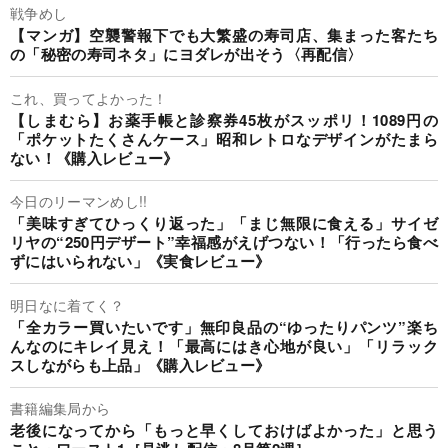
戦争めし
【マンガ】空襲警報下でも大繁盛の寿司店、集まった客たち
の「秘密の寿司ネタ」にヨダレが出そう〈再配信〉
これ、買ってよかった！
【しまむら】お薬手帳と診察券45枚がスッポリ！1089円の
「ポケットたくさんケース」昭和レトロなデザインがたまら
ない！《購入レビュー》
今日のリーマンめし!!
「美味すぎてひっくり返った」「まじ無限に食える」サイゼ
リヤの“250円デザート”幸福感がえげつない！「行ったら食べ
ずにはいられない」《実食レビュー》
明日なに着てく？
「全カラー買いたいです」無印良品の“ゆったりパンツ”楽ち
んなのにキレイ見え！「最高にはき心地が良い」「リラック
スしながらも上品」《購入レビュー》
書籍編集局から
老後になってから「もっと早くしておけばよかった」と思う