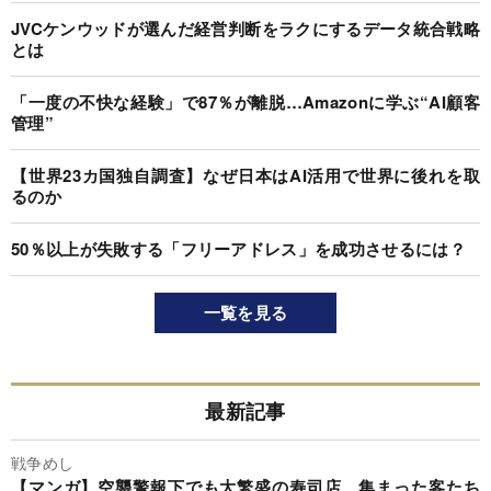
JVCケンウッドが選んだ経営判断をラクにするデータ統合戦略
とは
「一度の不快な経験」で87％が離脱…Amazonに学ぶ“AI顧客
管理”
【世界23カ国独自調査】なぜ日本はAI活用で世界に後れを取
るのか
50％以上が失敗する「フリーアドレス」を成功させるには？
一覧を見る
最新記事
戦争めし
【マンガ】空襲警報下でも大繁盛の寿司店、集まった客たち