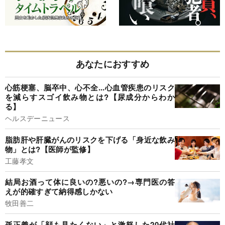
あなたにおすすめ
心筋梗塞、脳卒中、心不全...心血管疾患のリスク
を減らすスゴイ飲み物とは?【尿成分からわか
る】
ヘルスデーニュース
脂肪肝や肝臓がんのリスクを下げる「身近な飲み
物」とは?【医師が監修】
工藤孝文
結局お酒って体に良いの?悪いの?→専門医の答
えが的確すぎて納得感しかない
牧田善二
孫正義が「顔も見たくない」と激怒した20代社