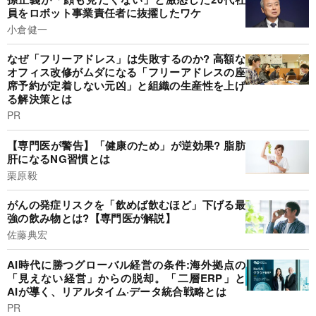
員をロボット事業責任者に抜擢したワケ
小倉健一
なぜ「フリーアドレス」は失敗するのか? 高額な
オフィス改修がムダになる「フリーアドレスの座
席予約が定着しない元凶」と組織の生産性を上げ
る解決策とは
PR
【専門医が警告】「健康のため」が逆効果? 脂肪
肝になるNG習慣とは
栗原毅
がんの発症リスクを「飲めば飲むほど」下げる最
強の飲み物とは?【専門医が解説】
佐藤典宏
AI時代に勝つグローバル経営の条件:海外拠点の
「見えない経営」からの脱却。「二層ERP」と
AIが導く、リアルタイム·データ統合戦略とは
PR