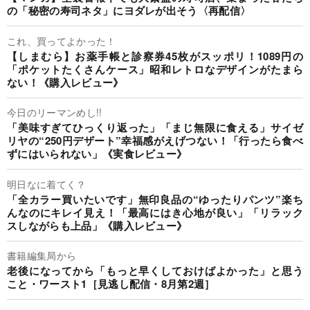
の「秘密の寿司ネタ」にヨダレが出そう〈再配信〉
これ、買ってよかった！
【しまむら】お薬手帳と診察券45枚がスッポリ！1089円の
「ポケットたくさんケース」昭和レトロなデザインがたまら
ない！《購入レビュー》
今日のリーマンめし!!
「美味すぎてひっくり返った」「まじ無限に食える」サイゼ
リヤの“250円デザート”幸福感がえげつない！「行ったら食べ
ずにはいられない」《実食レビュー》
明日なに着てく？
「全カラー買いたいです」無印良品の“ゆったりパンツ”楽ち
んなのにキレイ見え！「最高にはき心地が良い」「リラック
スしながらも上品」《購入レビュー》
書籍編集局から
老後になってから「もっと早くしておけばよかった」と思う
こと・ワースト1［見逃し配信・8月第2週］