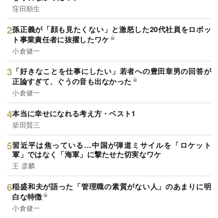
窪田順生
孫正義が「顔も見たくない」と激怒した20代社員をロボッ
ト事業責任者に抜擢したワケ
小倉健一
「好きなことを仕事にしたい」若者への豊田章男の回答が
正論すぎて、ぐうの音も出なかった
小倉健一
本当に幸せになれる考え方・ベスト1
柴田賢三
習近平は焦っている…中国が弾道ミサイルを「ロケット
軍」ではなく「海軍」に撃たせた切実なワケ
王 彦麟
稲盛和夫が語った「管理職の素質がない人」のあまりに明
白な特徴
小倉健一