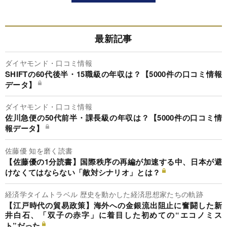
最新記事
ダイヤモンド・口コミ情報
SHIFTの60代後半・15職級の年収は？【5000件の口コミ情報
データ】
ダイヤモンド・口コミ情報
佐川急便の50代前半・課長級の年収は？【5000件の口コミ情
報データ】
佐藤優 知を磨く読書
【佐藤優の1分読書】国際秩序の再編が加速する中、日本が避
けなくてはならない「敵対シナリオ」とは？
経済学タイムトラベル 歴史を動かした経済思想家たちの軌跡
【江戸時代の貿易政策】海外への金銀流出阻止に奮闘した新
井白石、「双子の赤字」に着目した初めての“エコノミス
ト”だった