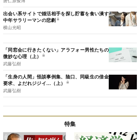
唐仁原俊博
出会い系サイトで婚活相手を探し貯蓄を食い潰す
中年サラリーマンの悲劇
横山光昭
「同窓会に行きたくない」アラフォー男性たちの
微妙な心理（上）
武藤弘樹
「生身の人間」怪談事例集、陰口、同級生の借金
要求、よだれジジイ…（上）
武藤弘樹
特集