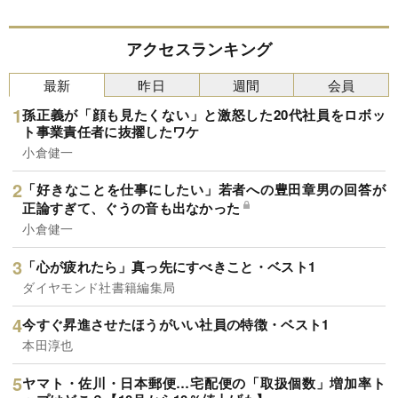
アクセスランキング
最新
昨日
週間
会員
孫正義が「顔も見たくない」と激怒した20代社員をロボッ
ト事業責任者に抜擢したワケ
小倉健一
「好きなことを仕事にしたい」若者への豊田章男の回答が
正論すぎて、ぐうの音も出なかった
小倉健一
「心が疲れたら」真っ先にすべきこと・ベスト1
ダイヤモンド社書籍編集局
今すぐ昇進させたほうがいい社員の特徴・ベスト1
本田淳也
ヤマト・佐川・日本郵便…宅配便の「取扱個数」増加率ト