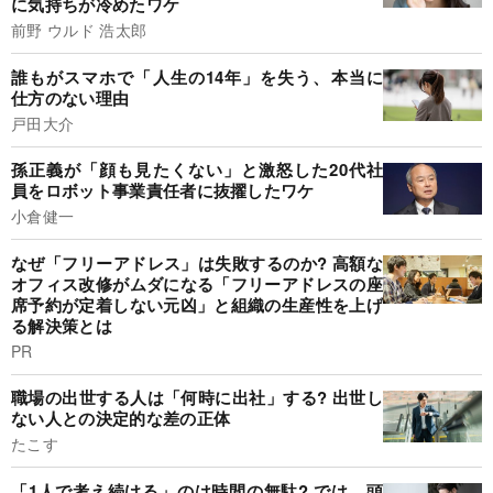
に気持ちが冷めたワケ
前野 ウルド 浩太郎
誰もがスマホで「人生の14年」を失う、本当に
仕方のない理由
戸田大介
孫正義が「顔も見たくない」と激怒した20代社
員をロボット事業責任者に抜擢したワケ
小倉健一
なぜ「フリーアドレス」は失敗するのか? 高額な
オフィス改修がムダになる「フリーアドレスの座
席予約が定着しない元凶」と組織の生産性を上げ
る解決策とは
PR
職場の出世する人は「何時に出社」する? 出世し
ない人との決定的な差の正体
たこす
「1人で考え続ける」のは時間の無駄? では、頭