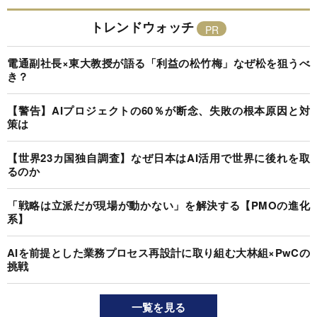
トレンドウォッチ
電通副社長×東大教授が語る「利益の松竹梅」なぜ松を狙うべ
き？
【警告】AIプロジェクトの60％が断念、失敗の根本原因と対
策は
【世界23カ国独自調査】なぜ日本はAI活用で世界に後れを取
るのか
「戦略は立派だが現場が動かない」を解決する【PMOの進化
系】
AIを前提とした業務プロセス再設計に取り組む大林組×PwCの
挑戦
一覧を見る