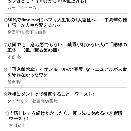
ップはどこ？【10月から10％値上げも】
カーゴニュース
60代でtimeleszにハマり人生初の1人遠征へ…「中高年の推
し活」が人生を変えるワケ
劇団雌猫,松下真由美
頑固でも、意地悪でもない…融通が利かない人の「納得の
正体」〈風、薫る第95回〉
木俣 冬
「再入館禁止」イオンモールの“完璧”なマニュアルが人命
を守れなかったワケ
窪田順生
老後にダントツで後悔すること・ワースト1
ダイヤモンド社書籍編集局
「筋トレ」を続けたかったら、真っ先にやめるべき習慣・
ワースト1
古川武士