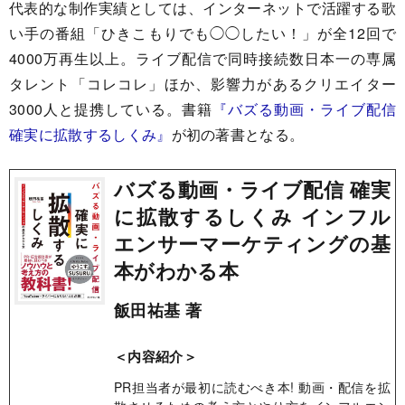
代表的な制作実績としては、インターネットで活躍する歌
い手の番組「ひきこもりでも◯◯したい！」が全12回で
4000万再生以上。ライブ配信で同時接続数日本一の専属
タレント「コレコレ」ほか、影響力があるクリエイター
3000人と提携している。書籍
『バズる動画・ライブ配信
確実に拡散するしくみ』
が初の著書となる。
バズる動画・ライブ配信 確実
に拡散するしくみ インフル
エンサーマーケティングの基
本がわかる本
飯田祐基 著
＜内容紹介＞
PR担当者が最初に読むべき本! 動画・配信を拡