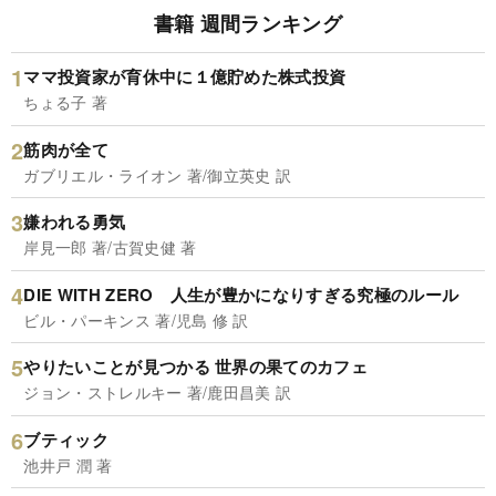
書籍 週間ランキング
ママ投資家が育休中に１億貯めた株式投資
ちょる子 著
筋肉が全て
ガブリエル・ライオン 著/御立英史 訳
嫌われる勇気
岸見一郎 著/古賀史健 著
DIE WITH ZERO 人生が豊かになりすぎる究極のルール
ビル・パーキンス 著/児島 修 訳
やりたいことが見つかる 世界の果てのカフェ
ジョン・ストレルキー 著/鹿田昌美 訳
ブティック
池井戸 潤 著