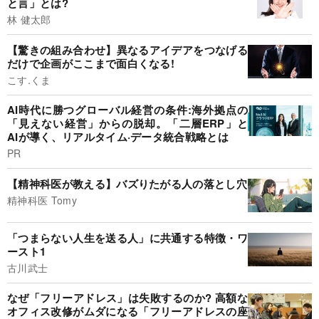
と言」とは?
林 健太郎
【驚きの組み合わせ】異なるアイデアをつなげる
だけで企画がここまで面白くなる!
こす.くま
AI時代に勝つグローバル経営の条件:海外拠点の
「見えない経営」からの脱却。「二層ERP」と
AIが導く、リアルタイム·データ統合戦略とは
PR
【精神科医が教える】バズりたがる人の落とし穴
精神科医 Tomy
「つまらない人生を送る人」に共通する特徴・ワ
ースト1
古川武士
なぜ「フリーアドレス」は失敗するのか? 高額な
オフィス改修がムダになる「フリーアドレスの座