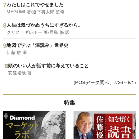
わたしはこれでやせました
MEGUMI 著/道下将太郎 監修
人生は気づかぬうちにすぎるから。
クリス・ギレボー 著/児島 修 訳
地図で学ぶ「深読み」世界史
伊藤 敏 著
頭のいい人が話す前に考えていること
安達裕哉 著
(POSデータ調べ、7/26～8/1)
特集